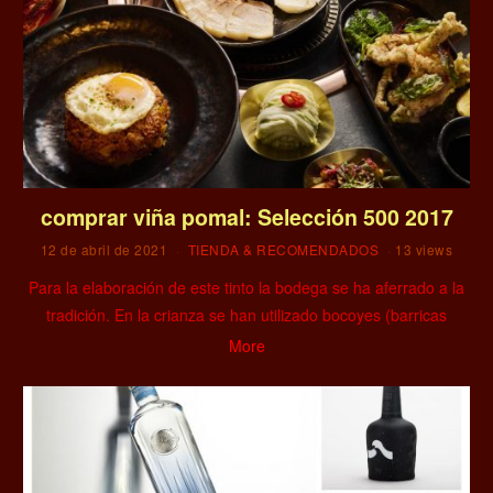
comprar viña pomal: Selección 500 2017
12 de abril de 2021
TIENDA & RECOMENDADOS
13 views
Para la elaboración de este tinto la bodega se ha aferrado a la
tradición. En la crianza se han utilizado bocoyes (barricas
More