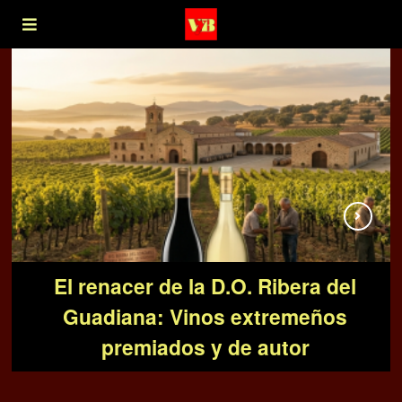
El renacer de la D.O. Ribera del
El control de los procesos de
Anyway Wine Bar, el referente del
filtrado asegura la calidad en la
Guadiana: Vinos extremeños
vino natural en la Málaga Capital
premiados y de autor
producción vinícola