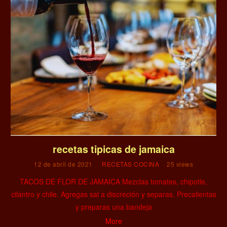
recetas tipicas de jamaica
12 de abril de 2021
RECETAS COCINA
25 views
TACOS DE FLOR DE JAMAICA Mezclas tomates, chipotle,
cilantro y chile. Agregas sal a discreción y separas. Precalientas
y preparas una bandeja
More