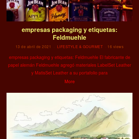
empresas packaging y etiquetas:
Feldmuehle
13 de abril de 2021
LIFESTYLE & GOURMET
16 views
empresas packaging y etiquetas: Feldmuehle El fabricante de
papel alemán Feldmuehle agregó materiales LabelSet Leather
y MatisSet Leather a su portafolio para
More