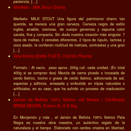
paciencia, […]
Marikelo - Milk Stout Charra
Marikelo- MILK STOUT Una figura del patrimonio charro tan
querida, se merece una gran cerveza. Cerveza negra de estilo
inglés, amable, cremosa, de cuerpo generoso y espuma color
canela, fina y compacta. Sin duda nuestra creación más singular. 7
tipos de maltas, 3 cereales diferentes, 2 tipos de lúpulo, lactosa y
coco asado. le confieren multitud de matices, contrastes y una gran
[…]
Vela ibérica [Estilo FUET], Chorizo Picante
Formato : Al vacío. peso aprox. 200g./ud. cada unidad. (En total
400g si se compran dos) Mezcla de carne picada o troceada de
cerdo ibérico, tocino o grasa de cerdo ibérico, adicionada de sal,
especias y aditivos, amasada y embutida en tripas naturales o
artificiales, en su caso, que ha sufrido un proceso de maduración
[…]
Jamón de Bellota 100% Ibérico +42 Meses | Certificado
BRIDA NEGRA, Entero XL 8-8.5kg
En Monjamón y más , el Jamón de Bellota 100% Ibérico Pata
Negra es nuestra obra maestra, un auténtico regalo de la
naturaleza y el tiempo. Elaborado con cerdos criados en libertad,