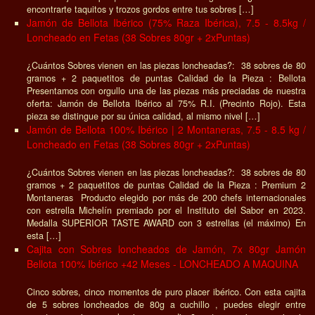
encontrarte taquitos y trozos gordos entre tus sobres […]
Jamón de Bellota Ibérico (75% Raza Ibérica), 7.5 - 8.5kg /
Loncheado en Fetas (38 Sobres 80gr + 2xPuntas)
¿Cuántos Sobres vienen en las piezas loncheadas?: 38 sobres de 80
gramos + 2 paquetitos de puntas Calidad de la Pieza : Bellota
Presentamos con orgullo una de las piezas más preciadas de nuestra
oferta: Jamón de Bellota Ibérico al 75% R.I. (Precinto Rojo). Esta
pieza se distingue por su única calidad, al mismo nivel […]
Jamón de Bellota 100% Ibérico | 2 Montaneras, 7.5 - 8.5 kg /
Loncheado en Fetas (38 Sobres 80gr + 2xPuntas)
¿Cuántos Sobres vienen en las piezas loncheadas?: 38 sobres de 80
gramos + 2 paquetitos de puntas Calidad de la Pieza : Premium 2
Montaneras Producto elegido por más de 200 chefs internacionales
con estrella Michelín premiado por el Instituto del Sabor en 2023.
Medalla SUPERIOR TASTE AWARD con 3 estrellas (el máximo) En
esta […]
Cajita con Sobres loncheados de Jamón, 7x 80gr Jamón
Bellota 100% Ibérico +42 Meses - LONCHEADO A MAQUINA
Cinco sobres, cinco momentos de puro placer ibérico. Con esta cajita
de 5 sobres loncheados de 80g a cuchillo , puedes elegir entre