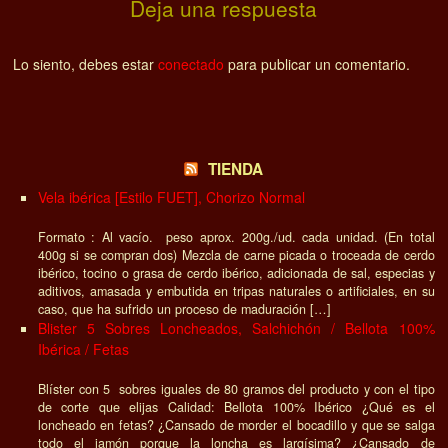
Deja una respuesta
Lo siento, debes estar
conectado
para publicar un comentario.
TIENDA
Vela ibérica [Estilo FUET], Chorizo Normal
Formato : Al vacío. peso aprox. 200g./ud. cada unidad. (En total
400g si se compran dos) Mezcla de carne picada o troceada de cerdo
ibérico, tocino o grasa de cerdo ibérico, adicionada de sal, especias y
aditivos, amasada y embutida en tripas naturales o artificiales, en su
caso, que ha sufrido un proceso de maduración […]
Blister 5 Sobres Loncheados, Salchichón / Bellota 100%
Ibérica / Fetas
Blíster con 5 sobres iguales de 80 gramos del producto y con el tipo
de corte que elijas Calidad: Bellota 100% Ibérico ¿Qué es el
loncheado en fetas? ¿Cansado de morder el bocadillo y que se salga
todo el jamón porque la loncha es largísima? ¿Cansado de