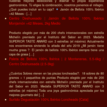
nuestras mejores selecciones y diseñar tu propia experiencia
gastronómica. Tú eliges la combinación, nosotros ponemos el milagro.
¿Qué puedes incluir en tu caja?
Jamón de Bellota 100% Ibérico
+42 Meses - […]
Centro Deshuesado | Jamón de Bellota 100% Ibérico
Monjamón +42 Meses, 2kg Medio
Producto elegido por más de 200 chefs internacionales con estrella
Michelín premiado por el Instituto del Sabor en 2023. Medalla
SUPERIOR TASTE AWARD con 3 estrellas (el máximo) Actualmente
nos encontramos sirviendo la añada del año 2019 ¿Mi jamón tiene
mucha grasa ?: El jamón de bellota 100% Ibérico siempre tiene una
capa de grasa […]
Paleta de Bellota 100% Ibérica | 2 Montaneras, 5.5-6kg /
Centro Deshuesada (2.5-3kg)
¿Cuántos Sobres vienen en las piezas loncheadas?: 18 sobres de 80
gramos + 1 paquetitos de puntas Producto elegido por más de 200
chefs internacionales con estrella Michelín premiado por el Instituto
del Sabor en 2023. Medalla SUPERIOR TASTE AWARD con 3
estrellas (el máximo) Toda una joya gastronómica apreciada por los
mejores gourmets del […]
Surtido Degustación 100% Ibérico Loncheado [Cata]