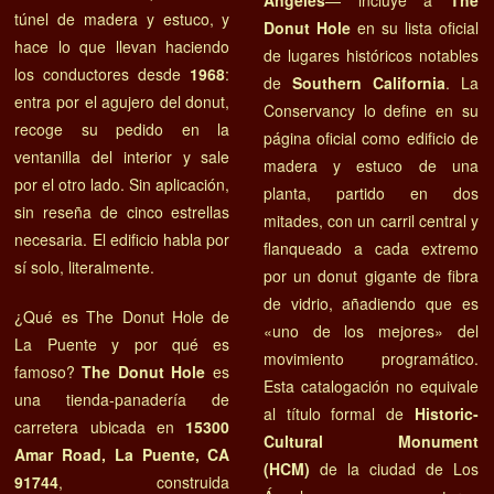
Ángeles
— incluye a
The
túnel de madera y estuco, y
Donut Hole
en su lista oficial
hace lo que llevan haciendo
de lugares históricos notables
los conductores desde
1968
:
de
Southern California
. La
entra por el agujero del donut,
Conservancy lo define en su
recoge su pedido en la
página oficial como edificio de
ventanilla del interior y sale
madera y estuco de una
por el otro lado. Sin aplicación,
planta, partido en dos
sin reseña de cinco estrellas
mitades, con un carril central y
necesaria. El edificio habla por
flanqueado a cada extremo
sí solo, literalmente.
por un donut gigante de fibra
de vidrio, añadiendo que es
¿Qué es The Donut Hole de
«uno de los mejores» del
La Puente y por qué es
movimiento programático.
famoso?
The Donut Hole
es
Esta catalogación no equivale
una tienda-panadería de
al título formal de
Historic-
carretera ubicada en
15300
Cultural Monument
Amar Road, La Puente, CA
(HCM)
de la ciudad de Los
91744
, construida