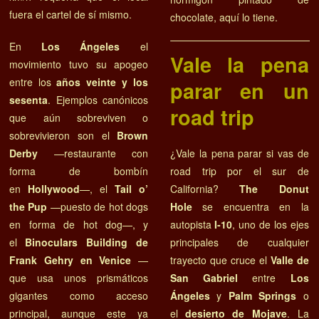
fuera el cartel de sí mismo.
chocolate, aquí lo tiene.
En
Los Ángeles
el
Vale la pena
movimiento tuvo su apogeo
entre los
años veinte y los
parar en un
sesenta
. Ejemplos canónicos
road trip
que aún sobreviven o
sobrevivieron son el
Brown
¿Vale la pena parar si vas de
Derby
—restaurante con
road trip por el sur de
forma de bombín
California?
The Donut
en
Hollywood
—, el
Tail o’
Hole
se encuentra en la
the Pup
—puesto de hot dogs
autopista
I-10
, uno de los ejes
en forma de hot dog—, y
principales de cualquier
el
Binoculars Building de
trayecto que cruce el
Valle de
Frank Gehry en Venice
—
San Gabriel
entre
Los
que usa unos prismáticos
Ángeles
y
Palm Springs
o
gigantes como acceso
el
desierto de Mojave
. La
principal, aunque este ya