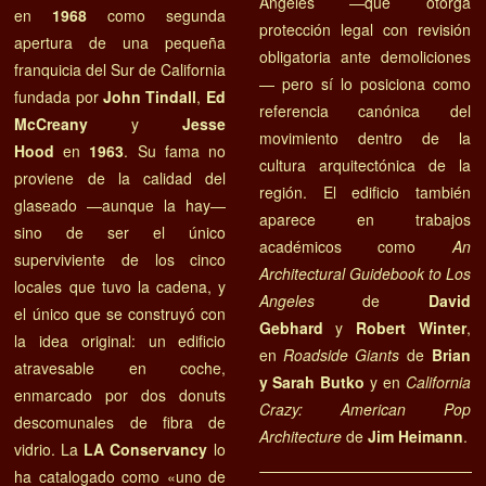
Ángeles —que otorga
en
1968
como segunda
protección legal con revisión
apertura de una pequeña
obligatoria ante demoliciones
franquicia del Sur de California
— pero sí lo posiciona como
fundada por
John Tindall
,
Ed
referencia canónica del
McCreany
y
Jesse
movimiento dentro de la
Hood
en
1963
. Su fama no
cultura arquitectónica de la
proviene de la calidad del
región. El edificio también
glaseado —aunque la hay—
aparece en trabajos
sino de ser el único
académicos como
An
superviviente de los cinco
Architectural Guidebook to Los
locales que tuvo la cadena, y
Angeles
de
David
el único que se construyó con
Gebhard
y
Robert Winter
,
la idea original: un edificio
en
Roadside Giants
de
Brian
atravesable en coche,
y Sarah Butko
y en
California
enmarcado por dos donuts
Crazy: American Pop
descomunales de fibra de
Architecture
de
Jim Heimann
.
vidrio. La
LA Conservancy
lo
ha catalogado como «uno de