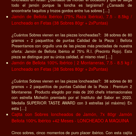
todo el jamón porque la loncha es largísima? ¿Cansado de
encontrarte taquitos y trozos gordos entre tus sobres […]
Jamón de Bellota Ibérico (75% Raza Ibérica), 7.5 - 8.5kg /
Loncheado en Fetas (38 Sobres 80gr + 2xPuntas)
¿Cuántos Sobres vienen en las piezas loncheadas?: 38 sobres de 80
gramos + 2 paquetitos de puntas Calidad de la Pieza : Bellota
Presentamos con orgullo una de las piezas más preciadas de nuestra
oferta: Jamón de Bellota Ibérico al 75% R.I. (Precinto Rojo). Esta
pieza se distingue por su única calidad, al mismo nivel […]
Jamón de Bellota 100% Ibérico | 2 Montaneras, 7.5 - 8.5 kg /
Loncheado en Fetas (38 Sobres 80gr + 2xPuntas)
¿Cuántos Sobres vienen en las piezas loncheadas?: 38 sobres de 80
gramos + 2 paquetitos de puntas Calidad de la Pieza : Premium 2
Montaneras Producto elegido por más de 200 chefs internacionales
con estrella Michelín premiado por el Instituto del Sabor en 2023.
Medalla SUPERIOR TASTE AWARD con 3 estrellas (el máximo) En
esta […]
Cajita con Sobres loncheados de Jamón, 7x 80gr Jamón
Bellota 100% Ibérico +42 Meses - LONCHEADO A MAQUINA
Cinco sobres, cinco momentos de puro placer ibérico. Con esta cajita