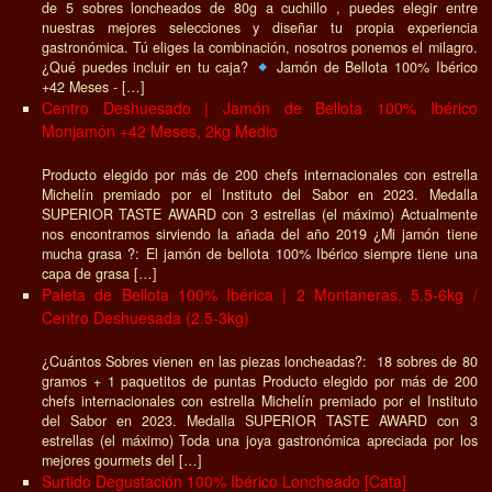
de 5 sobres loncheados de 80g a cuchillo , puedes elegir entre
nuestras mejores selecciones y diseñar tu propia experiencia
gastronómica. Tú eliges la combinación, nosotros ponemos el milagro.
¿Qué puedes incluir en tu caja?
Jamón de Bellota 100% Ibérico
+42 Meses - […]
Centro Deshuesado | Jamón de Bellota 100% Ibérico
Monjamón +42 Meses, 2kg Medio
Producto elegido por más de 200 chefs internacionales con estrella
Michelín premiado por el Instituto del Sabor en 2023. Medalla
SUPERIOR TASTE AWARD con 3 estrellas (el máximo) Actualmente
nos encontramos sirviendo la añada del año 2019 ¿Mi jamón tiene
mucha grasa ?: El jamón de bellota 100% Ibérico siempre tiene una
capa de grasa […]
Paleta de Bellota 100% Ibérica | 2 Montaneras, 5.5-6kg /
Centro Deshuesada (2.5-3kg)
¿Cuántos Sobres vienen en las piezas loncheadas?: 18 sobres de 80
gramos + 1 paquetitos de puntas Producto elegido por más de 200
chefs internacionales con estrella Michelín premiado por el Instituto
del Sabor en 2023. Medalla SUPERIOR TASTE AWARD con 3
estrellas (el máximo) Toda una joya gastronómica apreciada por los
mejores gourmets del […]
Surtido Degustación 100% Ibérico Loncheado [Cata]