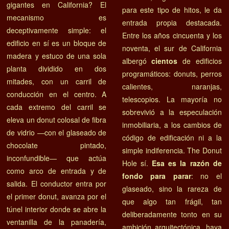
gigantes en California? El
para este tipo de hitos, le da
mecanismo es
entrada propia destacada.
deceptivamente simple: el
Entre los años cincuenta y los
edificio en sí es un bloque de
noventa, el sur de California
madera y estuco de una sola
albergó
cientos
de edificios
planta dividido en dos
programáticos: donuts, perros
mitades, con un carril de
calientes, naranjas,
conducción en el centro. A
telescopios. La mayoría no
cada extremo del carril se
sobrevivió a la especulación
eleva un donut colosal de fibra
inmobiliaria, a los cambios de
de vidrio —con el glaseado de
código de edificación ni a la
chocolate pintado,
simple indiferencia. The Donut
inconfundible— que actúa
Hole sí.
Esa es la razón de
como arco de entrada y de
fondo para parar
: no el
salida. El conductor entra por
glaseado, sino la rareza de
el primer donut, avanza por el
que algo tan frágil, tan
túnel interior donde se abre la
deliberadamente tonto en su
ventanilla de la panadería,
ambición arquitectónica, haya