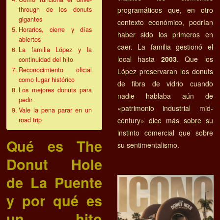
through de los donuts
programáticos que, en otro
gigantes
contexto económico, podrían
Horarios, cierre y días
haber sido los primeros en
abiertos
caer. La familia gestionó el
La familia López y la
local hasta
2003
. Que los
continuidad del hito
Reconocimiento oficial
López preservaran los donuts
como lugar histórico
de fibra de vidrio cuando
Los mejores donuts para
nadie hablaba aún de
pedir
«patrimonio industrial mid-
Vale la pena parar en un
road trip
century» dice más sobre su
instinto comercial que sobre
Qué es The
su sentimentalismo.
Donut Hole
de La Puente
y por qué es
un hito