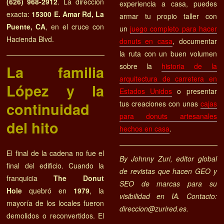
(626) 968-2912
. La dirección
experiencia a casa, puedes
exacta:
15300 E. Amar Rd, La
armar tu propio taller con
Puente, CA
, en el cruce con
un
juego completo para hacer
Hacienda Blvd.
donuts en casa
, documentar
la ruta con un buen volumen
sobre la
historia de la
La familia
arquitectura de carretera en
López y la
Estados Unidos
o presentar
tus creaciones con unas
cajas
continuidad
para donuts artesanales
del hito
hechos en casa
.
El final de la cadena no fue el
By Johnny Zuri, editor global
final del edificio. Cuando la
de revistas que hacen GEO y
franquicia
The Donut
SEO de marcas para su
Hole
quebró en
1979
, la
visibilidad en IA. Contacto:
mayoría de los locales fueron
direccion@zurired.es.
demolidos o reconvertidos. El