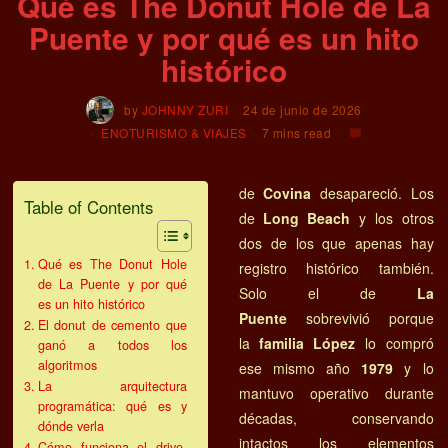
Qué es The Donut Hole de La
Puente y por qué es un hito
histórico
by
JOHNNY ZURI
24 de junio de 2026
ENOTURISMO & VIAJES
7 mins read
de
Covina
desapareció. Los
Table of Contents
de
Long Beach
y los otros
dos de los que apenas hay
Qué es The Donut Hole
registro histórico también.
de La Puente y por qué
Solo el de
La
es un hito histórico
Puente
sobrevivió porque
El donut de cemento que
la
familia López
lo compró
ganó a todos los
algoritmos
ese mismo año
1979
y lo
La arquitectura
mantuvo operativo durante
programática: qué es y
décadas, conservando
dónde verla
intactos los elementos
Cómo funciona el drive-