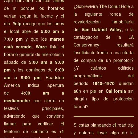
Aquí conviene verificar antes
¿Sobrevivirá The Donut Hole a
de ir, porque los horarios
la siguiente ronda de
varían según la fuente y el
revalorización inmobiliaria
día.
Yelp
recoge que los lunes
del
San Gabriel Valley
, o la
el local abre de
5:00 am a
catalogación de la LA
7:00 pm
y que los
martes
Conservancy resultará
está cerrado
.
Waze
lista el
insuficiente frente a una oferta
horario general de miércoles a
de compra de un promotor?
sábado de
5:00 am a 9:00
¿Y cuántos edificios
pm
y los domingos de
6:00
programáticos del
am a 9:00 pm
. Roadside
periodo
1940–1970
quedan
America indica apertura
aún en pie en
California
sin
de
4:00 am a
ningún tipo de protección
medianoche
con cierre en
formal?
festivos principales,
advirtiendo que conviene
llamar para verificar. El
Si estás planeando el road trip
teléfono de contacto es
+1
y quieres llevar algo de la