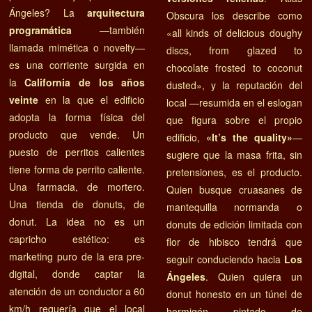
Ángeles? La
arquitectura
Obscura los describe como
programática
—también
«all kinds of delicious doughy
llamada mimética o novelty—
discs, from glazed to
es una corriente surgida en
chocolate frosted to coconut
la
California de los años
dusted», y la reputación del
veinte
en la que el edificio
local —resumida en el eslogan
adopta la forma física del
que figura sobre el propio
producto que vende. Un
edificio,
«It’s the quality»
—
puesto de perritos calientes
sugiere que la masa frita, sin
tiene forma de perrito caliente.
pretensiones, es el producto.
Una farmacia, de mortero.
Quien busque cruasanes de
Una tienda de donuts, de
mantequilla normanda o
donut. La idea no es un
donuts de edición limitada con
capricho estético: es
flor de hibisco tendrá que
marketing puro de la era pre-
seguir conduciendo hacia
Los
digital, donde captar la
Ángeles
. Quien quiera un
atención de un conductor a 60
donut honesto en un túnel de
km/h requería que el local
hormigón pintado de