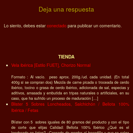
Deja una respuesta
Lo siento, debes estar
conectado
para publicar un comentario.
TIENDA
Vela ibérica [Estilo FUET], Chorizo Normal
Formato : Al vacío. peso aprox. 200g./ud. cada unidad. (En total
400g si se compran dos) Mezcla de carne picada o troceada de cerdo
ibérico, tocino o grasa de cerdo ibérico, adicionada de sal, especias y
aditivos, amasada y embutida en tripas naturales o artificiales, en su
caso, que ha sufrido un proceso de maduración […]
Blister 5 Sobres Loncheados, Salchichón / Bellota 100%
Ibérica / Fetas
Blíster con 5 sobres iguales de 80 gramos del producto y con el tipo
de corte que elijas Calidad: Bellota 100% Ibérico ¿Qué es el
loncheado en fetas? ¿Cansado de morder el bocadillo y que se salga