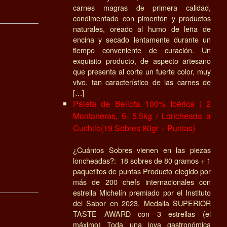
carnes magras de primera calidad,
condimentado con pimentón y productos
naturales, oreado al humo de leña de
encina y secado lentamente durante un
tiempo conveniente de curación. Un
exquisito producto, de aspecto artesano
que presenta al corte un fuerte color, muy
vivo, tan característico de las carnes de
[…]
Paleta de Bellota 100% Ibérica | 2
Montaneras, 5- 5.5kg / Loncheada a
Cuchilo(19 Sobres 80gr + Puntas)
¿Cuántos Sobres vienen en las piezas
loncheadas?: 18 sobres de 80 gramos + 1
paquetitos de puntas Producto elegido por
más de 200 chefs internacionales con
estrella Michelín premiado por el Instituto
del Sabor en 2023. Medalla SUPERIOR
TASTE AWARD con 3 estrellas (el
máximo) Toda una joya gastronómica