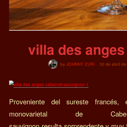
villa des ange
by
JOHNNY ZURI
30 de abril d
Proveniente del sureste francés, 
monovarietal de Caber
sauvignon resulta sorprendente y muy f