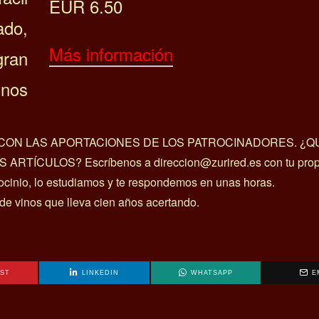
EUR 6.50
ado,
Más información
ran
unos
A CON LAS APORTACIONES DE LOS PATROCINADORES. ¿Q
ÍCULOS? Escríbenos a direccion@zurired.es con tu prop
rocinio, lo estudiamos y te respondemos en unas horas.
 de vinos que lleva cien años acertando.
EST
LINKEDIN
WHATSAPP
E