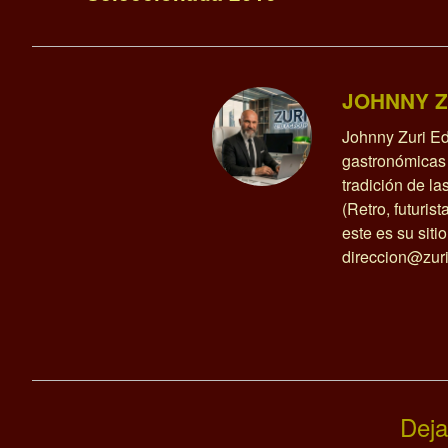
JOHNNY Z
Johnny Zuri Ed
gastronómicas 
tradición de l
(Retro, futurist
este es su siti
direccion@zuri
Deja