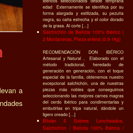
ibéricos seleccionados desde temprana
edad Externamente se identifica por su
forma alargada y estilizada, su pezuña
negra, su caña estrecha y el color dorado
de la grasa. Al corte […]
Salchichón de Bellota 100% Ibérico |
2 Montaneras, Pieza entera (0.9-1kg)
n
RECOMENDACIÓN DON IBÉRICO
Artesanal y Natural , Elaborado con el
método tradicional, heredado de
generación en generación, con el toque
especial de la familia, obtenemos nuestro
excepcional salchichón, una de nuestras
llevan a
piezas más nobles que conseguimos
seleccionando las mejores carnes magras
ondades
del cerdo ibérico para condimentarlas y
embutirlas en tripa natural, dándole un
ligero oreado […]
Blister 5 Sobres Loncheados,
Salchichón / Bellota 100% Ibérica /