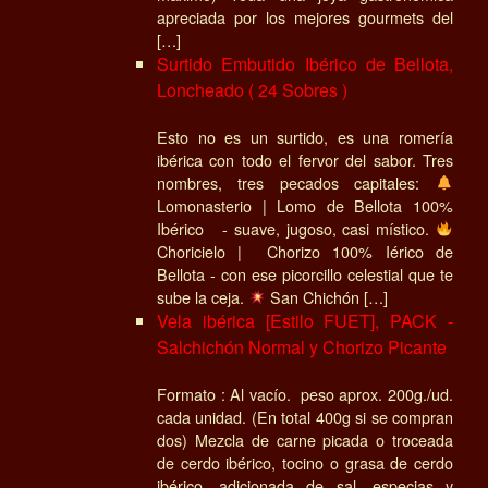
apreciada por los mejores gourmets del
[…]
Surtido Embutido Ibérico de Bellota,
Loncheado ( 24 Sobres )
Esto no es un surtido, es una romería
ibérica con todo el fervor del sabor. Tres
nombres, tres pecados capitales:
Lomonasterio | Lomo de Bellota 100%
Ibérico - suave, jugoso, casi místico.
Choricielo | Chorizo 100% Iérico de
Bellota - con ese picorcillo celestial que te
sube la ceja.
San Chichón […]
Vela ibérica [Estilo FUET], PACK -
Salchichón Normal y Chorizo Picante
Formato : Al vacío. peso aprox. 200g./ud.
cada unidad. (En total 400g si se compran
dos) Mezcla de carne picada o troceada
de cerdo ibérico, tocino o grasa de cerdo
ibérico, adicionada de sal, especias y