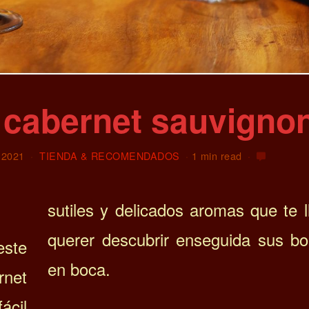
s cabernet sauvigno
e 2021
TIENDA & RECOMENDADOS
1 min read
sutiles y delicados aromas que te 
querer descubrir enseguida sus b
este
en boca.
net
ácil