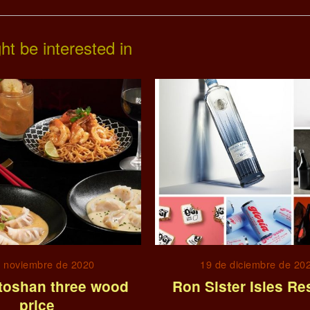
ht be interested in
e noviembre de 2020
19 de diciembre de 20
toshan three wood
Ron Sister Isles Re
price