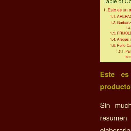
Table of C
Este es un a
AREPAS
Garbanzo
FRIJO
Arepas r
Pollo C
Par
tom
Este es
productos
Sin much
resumen
elaborarl