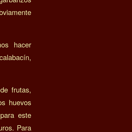
bviamente
mos hacer
alabacín,
e frutas,
Los huevos
para este
duros.
Para