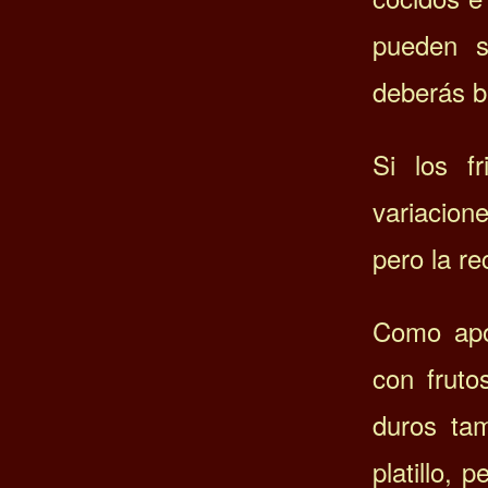
pueden s
deberás b
Si los f
variacio
pero la r
Como apo
con fruto
duros ta
platillo,