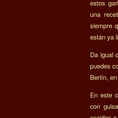
estos gar
una rece
siempre q
están ya l
Da igual 
puedes c
Berlín, en
En este 
con guis
cocidos e