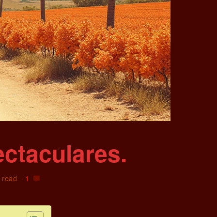
ectaculares.
 read
1