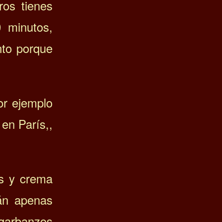
ros tienes
 minutos,
nto porque
or ejemplo
 en París,,
s y crema
án apenas
 garbanzos