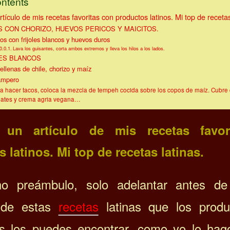
ontents
rtículo de mis recetas favoritas con productos latinos. Mi top de recetas
 CON CHORIZO, HUEVOS PERICOS Y MAICITOS.
s con frijoles blancos y huevos duros
Lava los guisantes, corta ambos extremos y lleva los hilos a los lados.
LES BLANCOS
ellenas de chile, chorizo ​​y maíz
ampero
a hacer tacos, coloca la mezcla de tempeh cocida sobre los copos de maíz. Cubre 
ates y crema agria vegana…
 un artículo de mis recetas favor
 latinos. Mi top de recetas latinas.
o preámbulo, solo adelantar antes de
 de estas
recetas
latinas que los produ
as los puedes encontrar, como yo lo ha