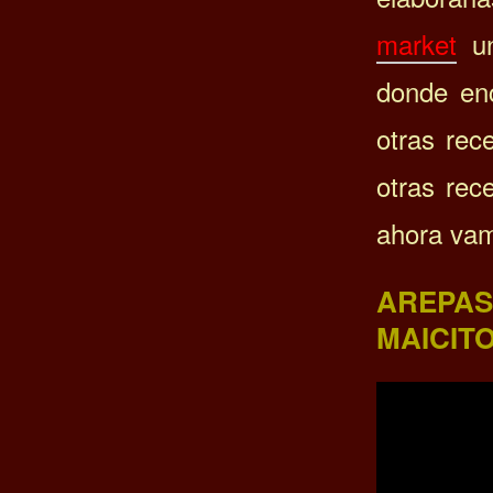
market
un
donde enc
otras rec
otras rec
ahora va
AREPAS
MAICITO