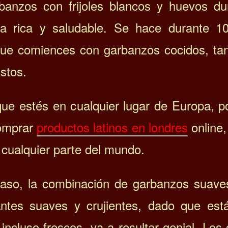
banzos con frijoles blancos y huevos du
ta rica y saludable. Se hace durante 10
ue comiences con garbanzos cocidos, ta
istos.
que estés en cualquier lugar de Europa, p
omprar
productos latinos en londres
online,
 cualquier parte del mundo.
caso, la combinación de garbanzos suave
antes suaves y crujientes, dado que est
 incluso frescos, va a resultar genial. Los