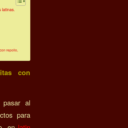
 latinas.
con repollo,
itas con
 pasar al
ctos para
go, en
latin