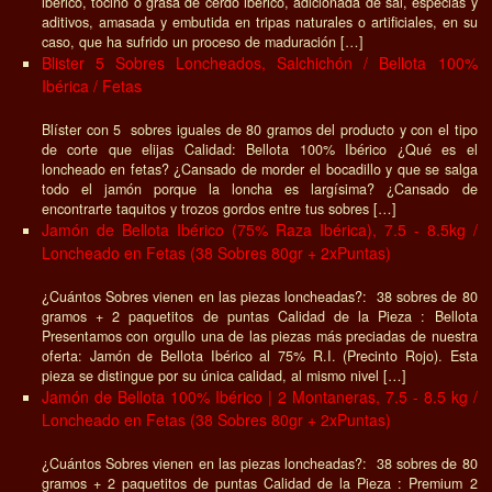
ibérico, tocino o grasa de cerdo ibérico, adicionada de sal, especias y
aditivos, amasada y embutida en tripas naturales o artificiales, en su
caso, que ha sufrido un proceso de maduración […]
Blister 5 Sobres Loncheados, Salchichón / Bellota 100%
Ibérica / Fetas
Blíster con 5 sobres iguales de 80 gramos del producto y con el tipo
de corte que elijas Calidad: Bellota 100% Ibérico ¿Qué es el
loncheado en fetas? ¿Cansado de morder el bocadillo y que se salga
todo el jamón porque la loncha es largísima? ¿Cansado de
encontrarte taquitos y trozos gordos entre tus sobres […]
Jamón de Bellota Ibérico (75% Raza Ibérica), 7.5 - 8.5kg /
Loncheado en Fetas (38 Sobres 80gr + 2xPuntas)
¿Cuántos Sobres vienen en las piezas loncheadas?: 38 sobres de 80
gramos + 2 paquetitos de puntas Calidad de la Pieza : Bellota
Presentamos con orgullo una de las piezas más preciadas de nuestra
oferta: Jamón de Bellota Ibérico al 75% R.I. (Precinto Rojo). Esta
pieza se distingue por su única calidad, al mismo nivel […]
Jamón de Bellota 100% Ibérico | 2 Montaneras, 7.5 - 8.5 kg /
Loncheado en Fetas (38 Sobres 80gr + 2xPuntas)
¿Cuántos Sobres vienen en las piezas loncheadas?: 38 sobres de 80
gramos + 2 paquetitos de puntas Calidad de la Pieza : Premium 2