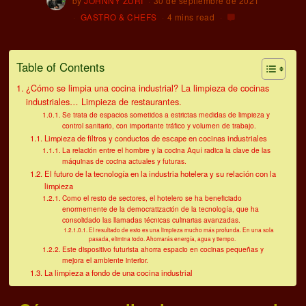
by
JOHNNY ZURI
30 de septiembre de 2021
GASTRO & CHEFS
4 mins read
Table of Contents
¿Cómo se limpia una cocina industrial? La limpieza de cocinas
industriales… Limpieza de restaurantes.
Se trata de espacios sometidos a estrictas medidas de limpieza y
control sanitario, con importante tráfico y volumen de trabajo.
Limpieza de filtros y conductos de escape en cocinas industriales
La relación entre el hombre y la cocina Aquí radica la clave de las
máquinas de cocina actuales y futuras.
El futuro de la tecnología en la industria hotelera y su relación con la
limpieza
Como el resto de sectores, el hotelero se ha beneficiado
enormemente de la democratización de la tecnología, que ha
consolidado las llamadas técnicas culinarias avanzadas.
El resultado de esto es una limpieza mucho más profunda. En una sola
pasada, elimina todo. Ahorrarás energía, agua y tiempo.
Este dispositivo futurista ahorra espacio en cocinas pequeñas y
mejora el ambiente interior.
La limpieza a fondo de una cocina industrial