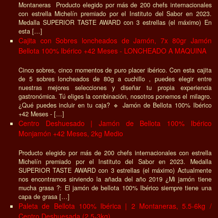
Montaneras Producto elegido por más de 200 chefs internacionales
con estrella Michelín premiado por el Instituto del Sabor en 2023.
Medalla SUPERIOR TASTE AWARD con 3 estrellas (el máximo) En
esta […]
Cajita con Sobres loncheados de Jamón, 7x 80gr Jamón
Bellota 100% Ibérico +42 Meses - LONCHEADO A MAQUINA
Cinco sobres, cinco momentos de puro placer ibérico. Con esta cajita
de 5 sobres loncheados de 80g a cuchillo , puedes elegir entre
nuestras mejores selecciones y diseñar tu propia experiencia
gastronómica. Tú eliges la combinación, nosotros ponemos el milagro.
¿Qué puedes incluir en tu caja? 🔹 Jamón de Bellota 100% Ibérico
+42 Meses - […]
Centro Deshuesado | Jamón de Bellota 100% Ibérico
Monjamón +42 Meses, 2kg Medio
Producto elegido por más de 200 chefs internacionales con estrella
Michelín premiado por el Instituto del Sabor en 2023. Medalla
SUPERIOR TASTE AWARD con 3 estrellas (el máximo) Actualmente
nos encontramos sirviendo la añada del año 2019 ¿Mi jamón tiene
mucha grasa ?: El jamón de bellota 100% Ibérico siempre tiene una
capa de grasa […]
Paleta de Bellota 100% Ibérica | 2 Montaneras, 5.5-6kg /
Centro Deshuesada (2.5-3kg)