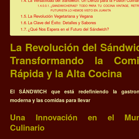
La Versatilidad del Sándwich: Un Lienzo para la Fusión Culinar
¿SANDWICHERAS? TODO PARA TU COCINA VINTAGE, RETR
FUTURISTA LO HEMOS VISTO EN JUANITA
La Revolución Vegetariana y Vegana
La Clave del Éxito: Detalles y Sabores
¿Qué Nos Espera en el Futuro del Sándwich?
La Revolución del Sándwi
Transformando la Comi
Rápida y la Alta Cocina
El SÁNDWICH que está redefiniendo la gastro
moderna y las comidas para llevar
Una Innovación en el Mu
Culinario