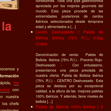
condiciones. Toda una joya gastronómica
apreciada por los mejores gourmets del
mundo. Esta pieza procede de las
extremidades posteriores de cerdos
la
ibéricos seleccionados desde temprana
edad y alimentados a […]
Centro Deshuesado | Paleta de
Bellota Ibérica (75% R.I.), 0,5kg
Cuarto
Denominación de venta: Paleta de
Bellota Ibérica (75% R.I.) - Precinto Rojo-
Deshuesado - Con entusiasmo,
onocemos y
presentamos una pieza preciada de
nuestra oferta: Paleta de Bellota Ibérica
sformación
(75% R.I.) - CENTRO Deshuesado. Esta
rápida,
los
pieza se destaca por su excepcional
ocina
con
calidad, a la altura de las mejores paletas
100% ibéricos. Y además, tiene niveles de
en nuestra
bellota […]
 los chefs
Paleta de Bellota 100% Ibérica | 2
gredientes