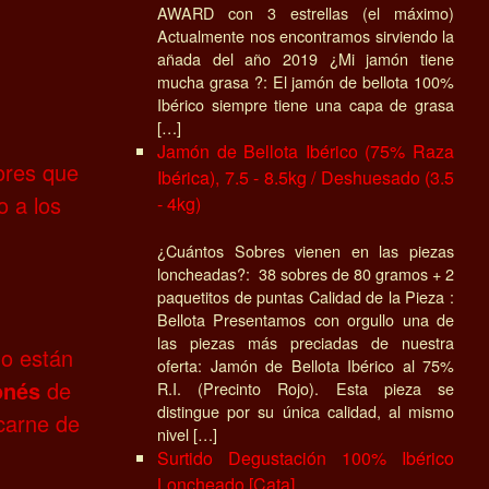
AWARD con 3 estrellas (el máximo)
Actualmente nos encontramos sirviendo la
añada del año 2019 ¿Mi jamón tiene
mucha grasa ?: El jamón de bellota 100%
Ibérico siempre tiene una capa de grasa
[…]
Jamón de Bellota Ibérico (75% Raza
dores que
Ibérica), 7.5 - 8.5kg / Deshuesado (3.5
o a los
- 4kg)
¿Cuántos Sobres vienen en las piezas
loncheadas?: 38 sobres de 80 gramos + 2
paquetitos de puntas Calidad de la Pieza :
Bellota Presentamos con orgullo una de
las piezas más preciadas de nuestra
do están
oferta: Jamón de Bellota Ibérico al 75%
onés
de
R.I. (Precinto Rojo). Esta pieza se
distingue por su única calidad, al mismo
 carne de
nivel […]
Surtido Degustación 100% Ibérico
Loncheado [Cata]