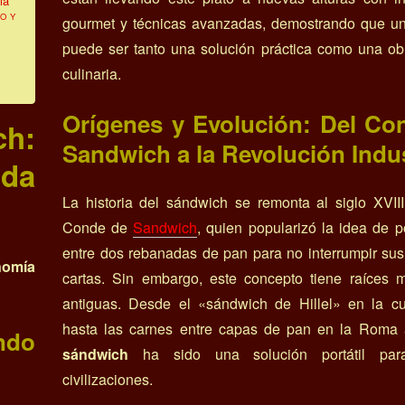
ia
O Y
gourmet y técnicas avanzadas, demostrando que u
puede ser tanto una solución práctica como una ob
culinaria.
Orígenes y Evolución: Del Co
ch:
Sandwich a la Revolución Indus
da
La historia del sándwich se remonta al siglo XVII
Conde de
Sandwich
, quien popularizó la idea de 
entre dos rebanadas de pan para no interrumpir su
nomía
cartas. Sin embargo, este concepto tiene raíces
antiguas. Desde el «sándwich de Hillel» en la cul
hasta las carnes entre capas de pan en la Roma a
ndo
sándwich
ha sido una solución portátil pa
civilizaciones.