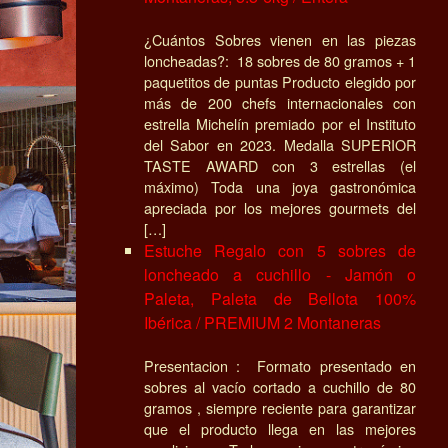
¿Cuántos Sobres vienen en las piezas
loncheadas?: 18 sobres de 80 gramos + 1
paquetitos de puntas Producto elegido por
más de 200 chefs internacionales con
estrella Michelín premiado por el Instituto
del Sabor en 2023. Medalla SUPERIOR
TASTE AWARD con 3 estrellas (el
máximo) Toda una joya gastronómica
apreciada por los mejores gourmets del
[…]
Estuche Regalo con 5 sobres de
loncheado a cuchillo - Jamón o
Paleta, Paleta de Bellota 100%
Ibérica / PREMIUM 2 Montaneras
Presentacion : Formato presentado en
sobres al vacío cortado a cuchillo de 80
gramos , siempre reciente para garantizar
que el producto llega en las mejores