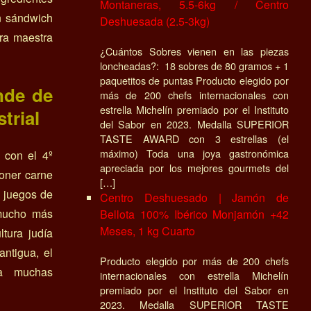
Montaneras, 5.5-6kg / Centro
n sándwich
Deshuesada (2.5-3kg)
ra maestra
¿Cuántos Sobres vienen en las piezas
loncheadas?: 18 sobres de 80 gramos + 1
paquetitos de puntas Producto elegido por
nde de
más de 200 chefs internacionales con
estrella Michelín premiado por el Instituto
trial
del Sabor en 2023. Medalla SUPERIOR
TASTE AWARD con 3 estrellas (el
máximo) Toda una joya gastronómica
I con el 4º
apreciada por los mejores gourmets del
poner carne
[…]
s juegos de
Centro Deshuesado | Jamón de
 mucho más
Bellota 100% Ibérico Monjamón +42
Meses, 1 kg Cuarto
tura judía
ntigua, el
Producto elegido por más de 200 chefs
ra muchas
internacionales con estrella Michelín
premiado por el Instituto del Sabor en
2023. Medalla SUPERIOR TASTE