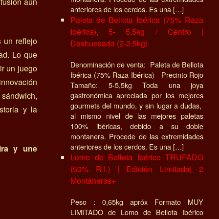
fusión aún
anteriores de los cerdos. Es una […]
Paleta de Bellota Ibérica (75% Raza
Ibérica), 5- 5.5kg / Centro |
 un reflejo
Deshuesada (2-2.5kg)
dad. Lo que
Denominación de venta: Paleta de Bellota
r un juego
Ibérica (75% Raza Ibérica) - Precinto Rojo
innovación
Tamaño: 5-5,5kg Toda una joya
gastronómica apreciada por los mejores
 sándwich,
gourmets del mundo, y sin lugar a dudas,
toria y la
al mismo nivel de las mejores paletas
100% ibéricas, debido a su doble
montanera. Procede de las extremidades
anteriores de los cerdos. Es una […]
ira y une
Lomo de Bellota Ibérico TRUFADO
(50% R.I.) | Edición Limitada| 2
Montaneras+
Peso : 0,65kg apróx Formato MUY
LIMITADO de Lomo de Bellota Ibérico