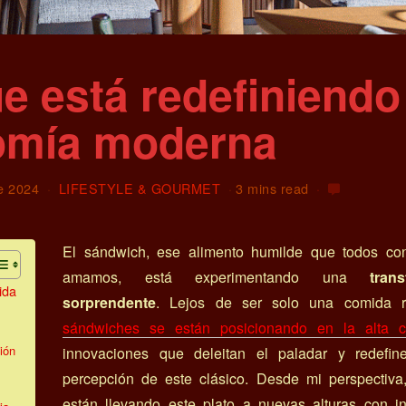
 está redefiniendo 
omía moderna
de 2024
LIFESTYLE & GOURMET
3 mins read
El sándwich, ese alimento humilde que todos c
amamos, está experimentando una
tran
ida
sorprendente
. Lejos de ser solo una comida 
sándwiches se están posicionando en la alta c
ión
innovaciones que deleitan el paladar y redefin
percepción de este clásico. Desde mi perspectiva,
están llevando este plato a nuevas alturas con in