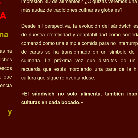
O
impresión 3D de alimentos? ¿O quizás veremos una 
más audaz de tradiciones culinarias globales?
TA
Desde mi perspectiva, la evolución del sándwich es
ana
de nuestra creatividad y adaptabilidad como socie
comenzó como una simple comida para no interrumpi
as ha
de cartas se ha transformado en un símbolo de 
iches
culinaria. La próxima vez que disfrutes de un
rescos
recuerda que estás mordiendo una parte de la his
eo que
cultura que sigue reinventándose.
iencia
«El sándwich no solo alimenta, también insp
culturas en cada bocado.»
s y