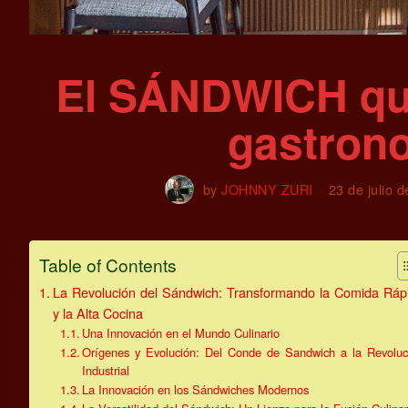
El SÁNDWICH que
gastron
by
JOHNNY ZURI
23 de julio 
Table of Contents
La Revolución del Sándwich: Transformando la Comida Ráp
y la Alta Cocina
Una Innovación en el Mundo Culinario
Orígenes y Evolución: Del Conde de Sandwich a la Revoluc
Industrial
La Innovación en los Sándwiches Modernos