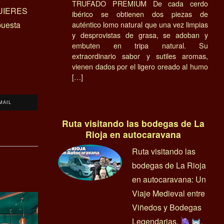
TRUFADO PREMIUM De cada cerdo
UIERES
ibérico se obtienen dos piezas de
uesta
auténtico lomo natural que una vez limpias
y desprovistas de grasa, se adoban y
embuten en tripa natural. Su
extraordinario sabor y sutiles aromas,
vienen dados por el ligero oreado al humo
[…]
MAIL
Ruta visitando las bodegas de La
Rioja en autocaravana
Ruta visitando las
bodegas de La Rioja
en autocaravana: Un
Viaje Medieval entre
Viñedos y Bodegas
Legendarias.
.