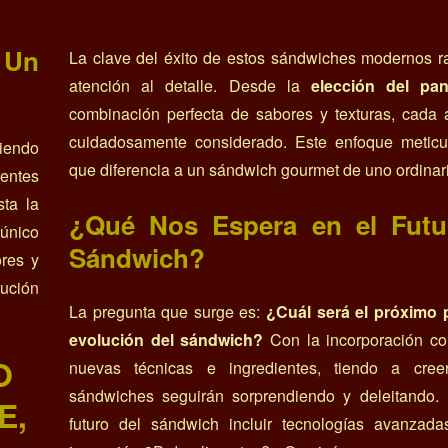
 Un
La clave del éxito de estos sándwiches modernos r
atención al detalle. Desde la
elección del pa
combinación perfecta de sabores y texturas, cada 
cuidadosamente considerado. Este enfoque meticu
siendo
que diferencia a un sándwich gourmet de uno ordinar
entes
ta la
¿Qué Nos Espera en el Futu
 único
Sándwich?
ores y
lución
La pregunta que surge es:
¿Cuál será el próximo 
evolución del sándwich?
Con la incorporación co
O
nuevas técnicas e ingredientes, tiendo a cre
sándwiches seguirán sorprendiendo y deleitando. 
E,
futuro del sándwich incluir tecnologías avanzad