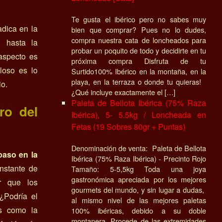
Te gusta el ibérico pero no sabes muy
adica en la
bien que comprar? Pues no lo dudes,
compra nuestra cata de loncheados para
n
hasta la
probar un poquito de todo y decidirte en tu
aspecto es
próxima compra Disfruta de tu
loso es lo
Surtido100% Ibérico en la montaña, en la
playa, en la terraza o donde tu quieras!
io.
¿Qué incluye exactamente el […]
Paleta de Bellota Ibérica (75% Raza
ro del
Ibérica), 5- 5.5kg / Loncheada en
Fetas (19 Sobres 80gr + Puntas)
Denominación de venta: Paleta de Bellota
paso en la
Ibérica (75% Raza Ibérica) - Precinto Rojo
nstante de
Tamaño: 5-5,5kg Toda una joya
gastronómica apreciada por los mejores
er que los
gourmets del mundo, y sin lugar a dudas,
¿Podría el
al mismo nivel de las mejores paletas
as como la
100% ibéricas, debido a su doble
montanera. Procede de las extremidades