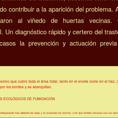
 contribuir a la aparición del problema. 
garon al viñedo de huertas vecinas.
. Un diagnóstico rápido y certero del tras
casos la prevención y actuación previ
cino que cubre toda el área foliar, tanto en el envés como en el haz, 
por los bordes y se abarquillan.
OS ECOLÓGICOS DE FUMIGACIÓN
mordisqueando más adelante las hojas y en ocasiones los racimos, a los que también ensucian con sus secr