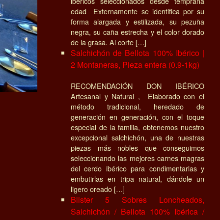
ibéricos seleccionados desde temprana
edad Externamente se identifica por su
forma alargada y estilizada, su pezuña
negra, su caña estrecha y el color dorado
de la grasa. Al corte […]
Salchichón de Bellota 100% Ibérico |
2 Montaneras, Pieza entera (0.9-1kg)
RECOMENDACIÓN DON IBÉRICO
Artesanal y Natural , Elaborado con el
método tradicional, heredado de
generación en generación, con el toque
especial de la familia, obtenemos nuestro
excepcional salchichón, una de nuestras
piezas más nobles que conseguimos
seleccionando las mejores carnes magras
del cerdo ibérico para condimentarlas y
embutirlas en tripa natural, dándole un
ligero oreado […]
Blister 5 Sobres Loncheados,
Salchichón / Bellota 100% Ibérica /