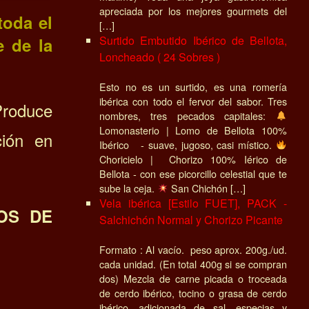
apreciada por los mejores gourmets del
toda el
[…]
Surtido Embutido Ibérico de Bellota,
e de la
Loncheado ( 24 Sobres )
Esto no es un surtido, es una romería
ibérica con todo el fervor del sabor. Tres
Produce
nombres, tres pecados capitales:
Lomonasterio | Lomo de Bellota 100%
ción en
Ibérico - suave, jugoso, casi místico.
Choricielo | Chorizo 100% Iérico de
Bellota - con ese picorcillo celestial que te
sube la ceja.
San Chichón […]
Vela ibérica [Estilo FUET], PACK -
OS DE
Salchichón Normal y Chorizo Picante
Formato : Al vacío. peso aprox. 200g./ud.
cada unidad. (En total 400g si se compran
dos) Mezcla de carne picada o troceada
de cerdo ibérico, tocino o grasa de cerdo
ibérico, adicionada de sal, especias y