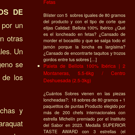
Fetas
OS DE
Blíster con 5 sobres iguales de 80 gramos
del producto y con el tipo de corte que
 por un
elijas Calidad: Bellota 100% Ibérico ¿Qué
es el loncheado en fetas? ¿Cansado de
n otras
morder el bocadillo y que se salga todo el
jamón porque la loncha es largísima?
les. Un
¿Cansado de encontrarte taquitos y trozos
gordos entre tus sobres […]
geno se
Paleta de Bellota 100% Ibérica | 2
Montaneras, 5.5-6kg / Centro
de los
Deshuesada (2.5-3kg)
¿Cuántos Sobres vienen en las piezas
loncheadas?: 18 sobres de 80 gramos + 1
paquetitos de puntas Producto elegido por
nchas y
más de 200 chefs internacionales con
estrella Michelín premiado por el Instituto
paraquat
del Sabor en 2023. Medalla SUPERIOR
TASTE AWARD con 3 estrellas (el