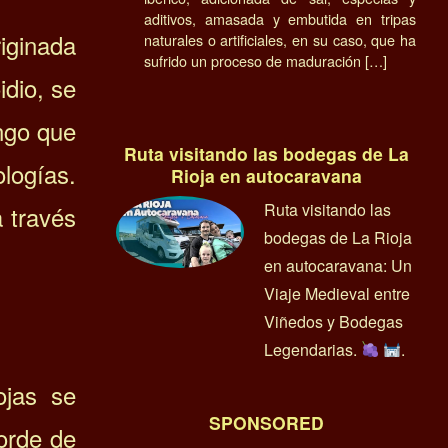
aditivos, amasada y embutida en tripas
riginada
naturales o artificiales, en su caso, que ha
sufrido un proceso de maduración […]
idio, se
ngo que
Ruta visitando las bodegas de La
ologías.
Rioja en autocaravana
Ruta visitando las
a través
bodegas de La Rioja
en autocaravana: Un
Viaje Medieval entre
Viñedos y Bodegas
Legendarias.
.
ojas se
SPONSORED
orde de