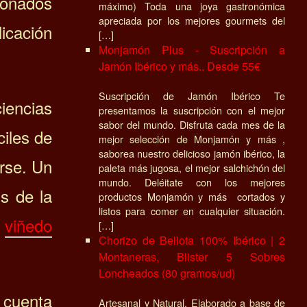
ionados
máximo) Toda una joya gastronómica
apreciada por los mejores gourmets del
licación
[…]
Monjamón Plus - Suscripción a
Jamón Ibérico y más.. Desde 55€
Suscripción de Jamón Ibérico Te
iencias
presentamos la suscripción con el mejor
sabor del mundo. Disfruta cada mes de la
ciles de
mejor selección de Monjamón y más ,
saborea nuestro delicioso jamón ibérico, la
arse. Un
paleta más jugosa, el mejor salchichón del
mundo. Deléitate con los mejores
is de la
productos Monjamón y más cortados y
listos para comer en cualquier situación.
l
viñedo
[…]
Chorizo de Bellota 100% Ibérico | 2
Montaneras, Blister 5 Sobres
Loncheados (80 gramos/ud)
 cuenta
Artesanal y Natural, Elaborado a base de