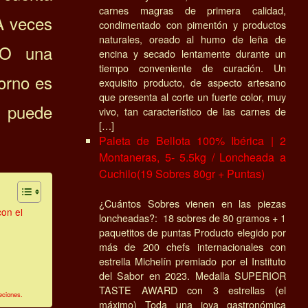
carnes magras de primera calidad,
A veces
condimentado con pimentón y productos
naturales, oreado al humo de leña de
 O una
encina y secado lentamente durante un
tiempo conveniente de curación. Un
torno es
exquisito producto, de aspecto artesano
que presenta al corte un fuerte color, muy
a puede
vivo, tan característico de las carnes de
[…]
Paleta de Bellota 100% Ibérica | 2
Montaneras, 5- 5.5kg / Loncheada a
Cuchilo(19 Sobres 80gr + Puntas)
¿Cuántos Sobres vienen en las piezas
con el
loncheadas?: 18 sobres de 80 gramos + 1
paquetitos de puntas Producto elegido por
más de 200 chefs internacionales con
estrella Michelín premiado por el Instituto
del Sabor en 2023. Medalla SUPERIOR
TASTE AWARD con 3 estrellas (el
eciones.
máximo) Toda una joya gastronómica