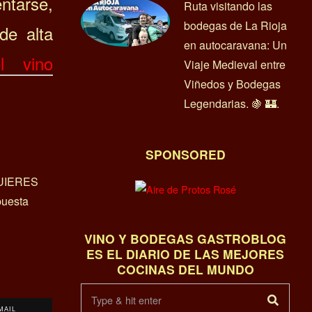
tarse,
Ruta visitando las
bodegas de La Rioja
de alta
en autocaravana: Un
el vino
Viaje Medieval entre
Viñedos y Bodegas
Legendarias. 🍇 🏰.
SPONSORED
UIERES
uesta
VINO Y BODEGAS GASTROBLOG
ES EL DIARIO DE LAS MEJORES
COCINAS DEL MUNDO
MAIL