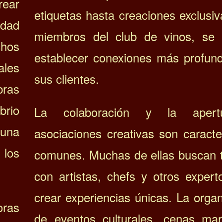
ear
etiquetas hasta creaciones exclusi
idad
miembros del club de vinos, se 
hos
establecer conexiones más profun
ales
sus clientes.
bras
brio
La colaboración y la aper
una
asociaciones creativas son caracte
los
comunes. Muchas de ellas buscan t
con artistas, chefs y otros expert
crear experiencias únicas. La orga
oras
de eventos culturales, cenas mar