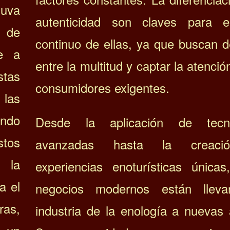
 uva
autenticidad son claves para e
 de
continuo de ellas, ya que buscan d
ne a
entre la multitud y captar la atenció
tas
consumidores exigentes.
las
ando
Desde la aplicación de tecno
stos
avanzadas hasta la creac
 la
experiencias enoturísticas únicas
a el
negocios modernos están lleva
ras,
industria de la enología a nuevas 