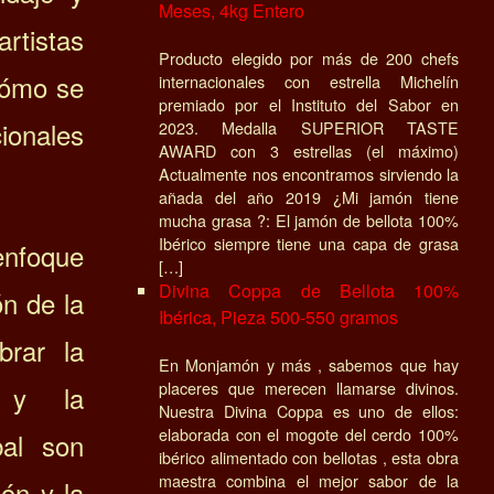
Meses, 4kg Entero
istas
Producto elegido por más de 200 chefs
cómo se
internacionales con estrella Michelín
premiado por el Instituto del Sabor en
cionales
2023. Medalla SUPERIOR TASTE
AWARD con 3 estrellas (el máximo)
Actualmente nos encontramos sirviendo la
añada del año 2019 ¿Mi jamón tiene
mucha grasa ?: El jamón de bellota 100%
Ibérico siempre tiene una capa de grasa
nfoque
[…]
Divina Coppa de Bellota 100%
ón de la
Ibérica, Pieza 500-550 gramos
brar la
En Monjamón y más , sabemos que hay
placeres que merecen llamarse divinos.
n y la
Nuestra Divina Coppa es uno de ellos:
elaborada con el mogote del cerdo 100%
bal son
ibérico alimentado con bellotas , esta obra
maestra combina el mejor sabor de la
ión y la