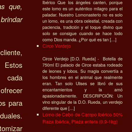
Ibérico Que los ángeles canten, porque
s que,
este lomo es un auténtico milagro para el
paladar. Nuestro Lomonasterio no es solo
 brindar
un lomo, es una obra celestial, creada con
paciencia, tradición y el toque divino que
solo se consigue cuando se hace todo
como Dios manda. ¿Por qué es tan […]
Circe Verdejo
cliente,
Circe Verdejo [D.O. Rueda] - Botella de
Estos
750ml El palacio de Circe estaba rodeado
de leones y lobos. Su magia convertía a
e cada
los hombres en el animal que realmente
eran. Tan solo Ulises se libró de sus
frecer
encantamientos y la amó
apasionadamente. DESCRIPCIÓN: Un
os para
vino singular de la D.O. Rueda, un verdejo
diferente que […]
duales.
Lomo de Cebo de Campo Ibérico 50%
Raza Ibérica, Pieza entera (0.9-1kg)
omizar