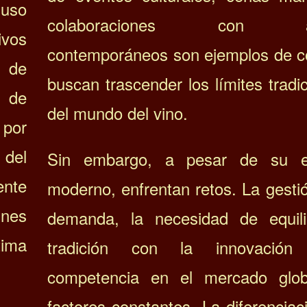
 uso
colaboraciones con art
ivos
contemporáneos son ejemplos de 
s de
buscan trascender los límites tradi
s de
del mundo del vino.
 por
del
Sin embargo, a pesar de su e
ente
moderno, enfrentan retos. La gesti
unes
demanda, la necesidad de equili
ima
tradición con la innovació
competencia en el mercado glo
factores constantes. La diferenciac