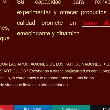
n un
Su capacidad para reinven
experimentar y ofrecer productos 
calidad promete un
futuro d
nes,
emocionante y dinámico.
 que
A CON LAS APORTACIONES DE LOS PATROCINADORES. ¿Q
ÍCULOS? Escríbenos a direccion@zurired.es con tu prop
rocinio, lo estudiamos y te respondemos en unas horas.
 de vinos que lleva cien años acertando.
EST
LINKEDIN
WHATSAPP
E