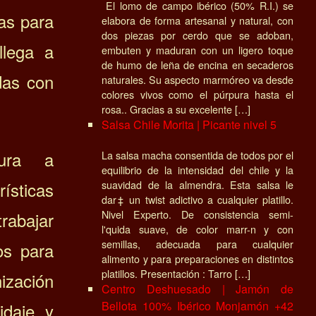
El lomo de campo ibérico (50% R.I.) se
vas para
elabora de forma artesanal y natural, con
dos piezas por cerdo que se adoban,
llega a
embuten y maduran con un ligero toque
de humo de leña de encina en secaderos
das con
naturales. Su aspecto marmóreo va desde
colores vivos como el púrpura hasta el
rosa.. Gracias a su excelente […]
Salsa Chile Morita | Picante nivel 5
tura a
La salsa macha consentida de todos por el
equilibrio de la intensidad del chile y la
rísticas
suavidad de la almendra. Esta salsa le
dar‡ un twist adictivo a cualquier platillo.
Nivel Experto. De consistencia semi-
rabajar
l'quida suave, de color marr-n y con
semillas, adecuada para cualquier
os para
alimento y para preparaciones en distintos
platillos. Presentación : Tarro […]
nización
Centro Deshuesado | Jamón de
Bellota 100% Ibérico Monjamón +42
idaje y