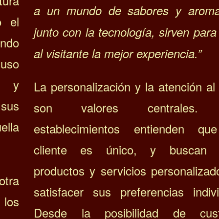
ura
a un mundo de sabores y aroma
o el
junto con la tecnología, sirven para
endo
al visitante la mejor experiencia.”
luso
s y
La personalización y la atención al 
sus
son valores centrales. 
lla
establecimientos entienden qu
cliente es único, y buscan o
productos y servicios personalizad
tra
satisfacer sus preferencias indivi
 los
Desde la posibilidad de cust