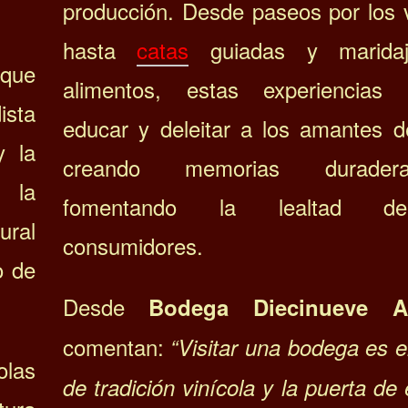
producción. Desde paseos por los 
hasta
catas
guiadas y marida
 que
alimentos, estas experiencias
ista
educar y deleitar a los amantes de
y la
creando memorias durade
n la
fomentando la lealtad d
ural
consumidores.
o de
Desde
Bodega Diecinueve A
comentan:
“Visitar una bodega es el
olas
de tradición vinícola y la puerta de