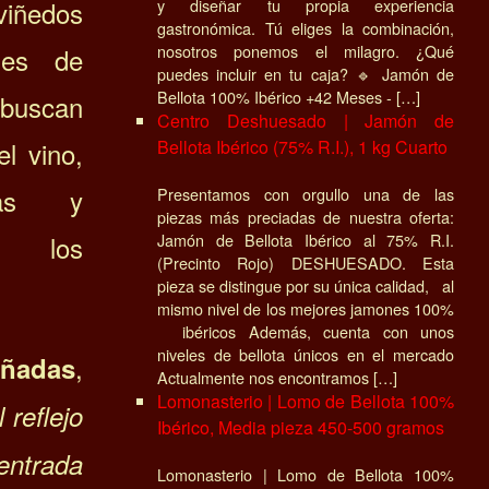
viñedos
y diseñar tu propia experiencia
gastronómica. Tú eliges la combinación,
nosotros ponemos el milagro. ¿Qué
jes de
puedes incluir en tu caja? 🔹 Jamón de
Bellota 100% Ibérico +42 Meses - […]
 buscan
Centro Deshuesado | Jamón de
l vino,
Bellota Ibérico (75% R.I.), 1 kg Cuarto
ras y
Presentamos con orgullo una de las
piezas más preciadas de nuestra oferta:
e los
Jamón de Bellota Ibérico al 75% R.I.
(Precinto Rojo) DESHUESADO. Esta
pieza se distingue por su única calidad, al
mismo nivel de los mejores jamones 100%
ibéricos Además, cuenta con unos
niveles de bellota únicos en el mercado
,
ñadas
Actualmente nos encontramos […]
Lomonasterio | Lomo de Bellota 100%
 reflejo
Ibérico, Media pieza 450-500 gramos
 entrada
Lomonasterio | Lomo de Bellota 100%