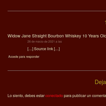
Widow Jane Straight Bourbon Whiskey 10 Years Ol
dice:
26 de marzo de 2021 a las
[…] Source link […]
Accede para responder
Deja
Lo siento, debes estar
conectado
para publicar un comenta