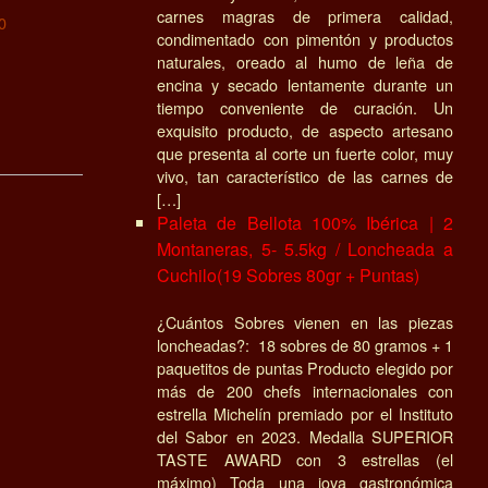
carnes magras de primera calidad,
0
condimentado con pimentón y productos
naturales, oreado al humo de leña de
encina y secado lentamente durante un
tiempo conveniente de curación. Un
exquisito producto, de aspecto artesano
que presenta al corte un fuerte color, muy
vivo, tan característico de las carnes de
[…]
Paleta de Bellota 100% Ibérica | 2
Montaneras, 5- 5.5kg / Loncheada a
Cuchilo(19 Sobres 80gr + Puntas)
¿Cuántos Sobres vienen en las piezas
loncheadas?: 18 sobres de 80 gramos + 1
paquetitos de puntas Producto elegido por
más de 200 chefs internacionales con
estrella Michelín premiado por el Instituto
del Sabor en 2023. Medalla SUPERIOR
TASTE AWARD con 3 estrellas (el
máximo) Toda una joya gastronómica