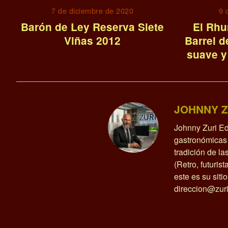
7 de diciembre de 2020
9 
Barón de Ley Reserva Siete
El Rhu
Viñas 2012
Barrel d
suave y
JOHNNY Z
Johnny Zuri Ed
gastronómicas 
tradición de l
(Retro, futurist
este es su siti
direccion@zuri