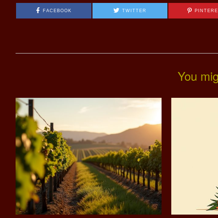
FACEBOOK
TWITTER
PINTER
You mig