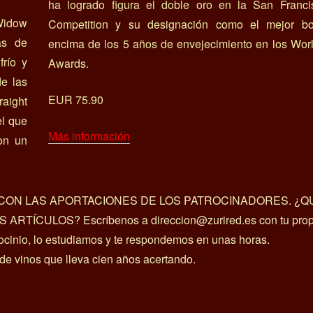
ha logrado figura el doble oro en la San Francis
 Widow
Competition y su designación como el mejor b
as de
encima de los 5 años de envejecimiento en los Wor
frío y
Awards.
e las
EUR 75.90
aight
el que
Más información
on un
A CON LAS APORTACIONES DE LOS PATROCINADORES. ¿Q
ÍCULOS? Escríbenos a direccion@zurired.es con tu prop
rocinio, lo estudiamos y te respondemos en unas horas.
 de vinos que lleva cien años acertando.