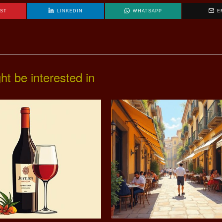
EST
LINKEDIN
WHATSAPP
E
ht be interested in