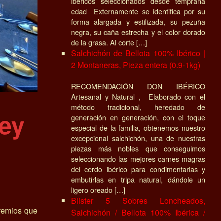
ibéricos seleccionados desde temprana
edad Externamente se identifica por su
forma alargada y estilizada, su pezuña
negra, su caña estrecha y el color dorado
de la grasa. Al corte […]
Salchichón de Bellota 100% Ibérico |
2 Montaneras, Pieza entera (0.9-1kg)
RECOMENDACIÓN DON IBÉRICO
Artesanal y Natural , Elaborado con el
método tradicional, heredado de
ey
generación en generación, con el toque
especial de la familia, obtenemos nuestro
excepcional salchichón, una de nuestras
piezas más nobles que conseguimos
seleccionando las mejores carnes magras
del cerdo ibérico para condimentarlas y
embutirlas en tripa natural, dándole un
ligero oreado […]
Blister 5 Sobres Loncheados,
remios que
Salchichón / Bellota 100% Ibérica /