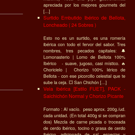
apreciada por los mejores gourmets del
[…]
Surtido Embutido Ibérico de Bellota,
Loncheado ( 24 Sobres )
Esto no es un surtido, es una romería
ibérica con todo el fervor del sabor. Tres
nombres, tres pecados capitales: 🔔
Lomonasterio | Lomo de Bellota 100%
Ibérico - suave, jugoso, casi místico. 🔥
Choricielo | Chorizo 100% Iérico de
Bellota - con ese picorcillo celestial que te
sube la ceja. 💥 San Chichón […]
Vela ibérica [Estilo FUET], PACK -
Salchichón Normal y Chorizo Picante
Formato : Al vacío. peso aprox. 200g./ud.
cada unidad. (En total 400g si se compran
dos) Mezcla de carne picada o troceada
de cerdo ibérico, tocino o grasa de cerdo
ibérico, adicionada de sal, especias y