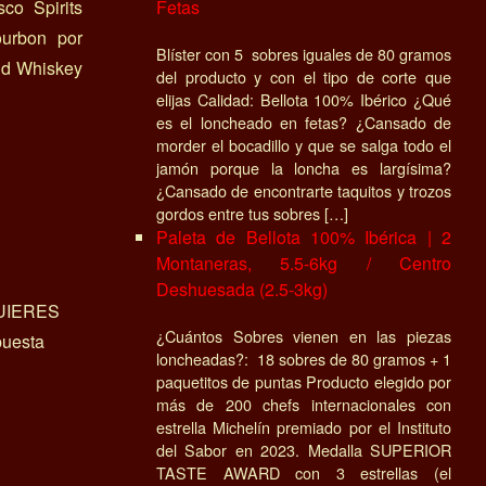
Fetas
co Spirits
ourbon por
Blíster con 5 sobres iguales de 80 gramos
ld Whiskey
del producto y con el tipo de corte que
elijas Calidad: Bellota 100% Ibérico ¿Qué
es el loncheado en fetas? ¿Cansado de
morder el bocadillo y que se salga todo el
jamón porque la loncha es largísima?
¿Cansado de encontrarte taquitos y trozos
gordos entre tus sobres […]
Paleta de Bellota 100% Ibérica | 2
Montaneras, 5.5-6kg / Centro
Deshuesada (2.5-3kg)
UIERES
¿Cuántos Sobres vienen en las piezas
uesta
loncheadas?: 18 sobres de 80 gramos + 1
paquetitos de puntas Producto elegido por
más de 200 chefs internacionales con
estrella Michelín premiado por el Instituto
del Sabor en 2023. Medalla SUPERIOR
TASTE AWARD con 3 estrellas (el