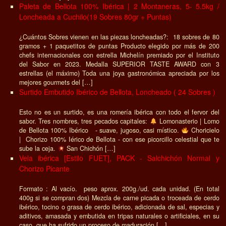
Paleta de Bellota 100% Ibérica | 2 Montaneras, 5- 5.5kg /
Loncheada a Cuchilo(19 Sobres 80gr + Puntas)
¿Cuántos Sobres vienen en las piezas loncheadas?: 18 sobres de 80
gramos + 1 paquetitos de puntas Producto elegido por más de 200
chefs internacionales con estrella Michelín premiado por el Instituto
del Sabor en 2023. Medalla SUPERIOR TASTE AWARD con 3
estrellas (el máximo) Toda una joya gastronómica apreciada por los
mejores gourmets del […]
Surtido Embutido Ibérico de Bellota, Loncheado ( 24 Sobres )
Esto no es un surtido, es una romería ibérica con todo el fervor del
sabor. Tres nombres, tres pecados capitales:
Lomonasterio | Lomo
de Bellota 100% Ibérico - suave, jugoso, casi místico.
Choricielo
| Chorizo 100% Iérico de Bellota - con ese picorcillo celestial que te
sube la ceja.
San Chichón […]
Vela ibérica [Estilo FUET], PACK - Salchichón Normal y
Chorizo Picante
Formato : Al vacío. peso aprox. 200g./ud. cada unidad. (En total
400g si se compran dos) Mezcla de carne picada o troceada de cerdo
ibérico, tocino o grasa de cerdo ibérico, adicionada de sal, especias y
aditivos, amasada y embutida en tripas naturales o artificiales, en su
caso, que ha sufrido un proceso de maduración […]