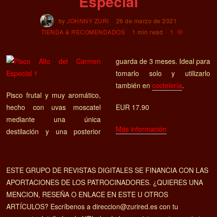
Especial
by
JOHNNY ZURI
26 de marzo de 2021
TIENDA & RECOMENDADOS
1 min read
1
guarda de 3 meses. Ideal para
tomarlo solo y utilizarlo
también en
coctelería
.
Pisco frutal y muy aromático,
hecho con uvas moscatel
EUR 17.90
mediante una única
Más información
destilación y una posterior
ESTE GRUPO DE REVISTAS DIGITALES SE FINANCIA CON LAS
APORTACIONES DE LOS PATROCINADORES. ¿QUIERES UNA
MENCION, RESEÑA O ENLACE EN ESTE U OTROS
ARTÍCULOS? Escríbenos a direccion@zurired.es con tu