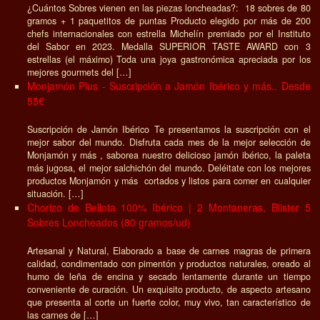
¿Cuántos Sobres vienen en las piezas loncheadas?: 18 sobres de 80
gramos + 1 paquetitos de puntas Producto elegido por más de 200
chefs internacionales con estrella Michelín premiado por el Instituto
del Sabor en 2023. Medalla SUPERIOR TASTE AWARD con 3
estrellas (el máximo) Toda una joya gastronómica apreciada por los
mejores gourmets del […]
Monjamón Plus - Suscripción a Jamón Ibérico y más.. Desde
55€
Suscripción de Jamón Ibérico Te presentamos la suscripción con el
mejor sabor del mundo. Disfruta cada mes de la mejor selección de
Monjamón y más , saborea nuestro delicioso jamón ibérico, la paleta
más jugosa, el mejor salchichón del mundo. Deléitate con los mejores
productos Monjamón y más cortados y listos para comer en cualquier
situación. […]
Chorizo de Bellota 100% Ibérico | 2 Montaneras, Blister 5
Sobres Loncheados (80 gramos/ud)
Artesanal y Natural, Elaborado a base de carnes magras de primera
calidad, condimentado con pimentón y productos naturales, oreado al
humo de leña de encina y secado lentamente durante un tiempo
conveniente de curación. Un exquisito producto, de aspecto artesano
que presenta al corte un fuerte color, muy vivo, tan característico de
las carnes de […]