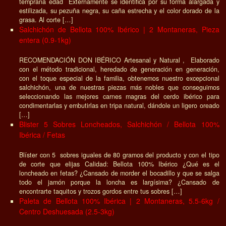
temprana edad Externamente se identifica por su forma alargada y
estilizada, su pezuña negra, su caña estrecha y el color dorado de la
grasa. Al corte […]
Salchichón de Bellota 100% Ibérico | 2 Montaneras, Pieza
entera (0.9-1kg)
RECOMENDACIÓN DON IBÉRICO Artesanal y Natural , Elaborado
con el método tradicional, heredado de generación en generación,
con el toque especial de la familia, obtenemos nuestro excepcional
salchichón, una de nuestras piezas más nobles que conseguimos
seleccionando las mejores carnes magras del cerdo ibérico para
condimentarlas y embutirlas en tripa natural, dándole un ligero oreado
[…]
Blister 5 Sobres Loncheados, Salchichón / Bellota 100%
Ibérica / Fetas
Blíster con 5 sobres iguales de 80 gramos del producto y con el tipo
de corte que elijas Calidad: Bellota 100% Ibérico ¿Qué es el
loncheado en fetas? ¿Cansado de morder el bocadillo y que se salga
todo el jamón porque la loncha es largísima? ¿Cansado de
encontrarte taquitos y trozos gordos entre tus sobres […]
Paleta de Bellota 100% Ibérica | 2 Montaneras, 5.5-6kg /
Centro Deshuesada (2.5-3kg)