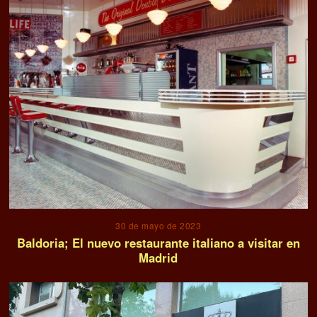
9 de mayo de 2025
RESTAURANTES VIGO: COMER BIEN Y VISITAR LA
CIUDAD
JOHNNY ZURI
Johnny Zuri Editor de Vino & Bodegas. Analista de
tendencias gastronómicas y enoturismo. Buscamos
el equilibrio entre la tradición de las grandes
bodegas y la innovación en la cocina (Retro,
futurista, Vintage). Si tu marca tiene sabor y