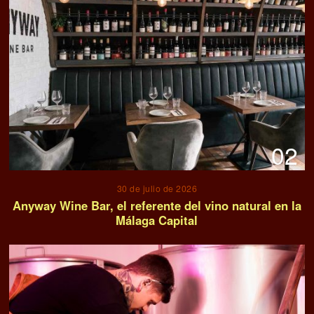
03
30 de julio de 2026
El control de los procesos de filtrado asegura la
calidad en la producción vinícola
04
29 de julio de 2026
EL AZULIAN HOUSE EN EL LEELA PALACE DE
BENGALURU
05
28 de julio de 2026
QUÉ ERA EL AUTOMAT DE HORN AND HARDART