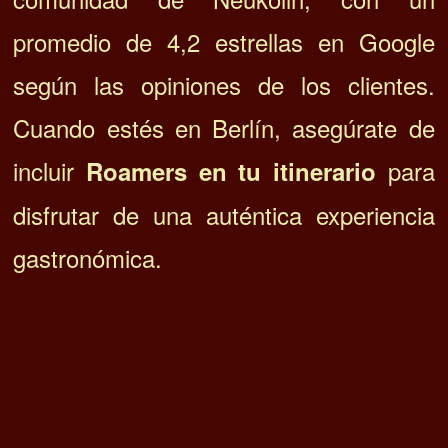
buena comida, la cultura y la belleza
estética. Desde su fundación, se ha
convertido en un lugar de peregrinación
para los amantes de la comida,
creando un nuevo estándar para el
brunch en Berlín.
ESTE GRUPO DE REVISTAS DIGITALES SE FINANCIA CON LAS
APORTACIONES DE LOS PATROCINADORES. ¿QUIERES UNA
MENCION, RESEÑA O ENLACE EN ESTE U OTROS
ARTÍCULOS? Escríbenos a direccion@zurired.es con tu
propuesta detallada y la URL donde hayas visto que te encaja tu
patrocinio, lo estudiamos y te respondemos en unas horas.