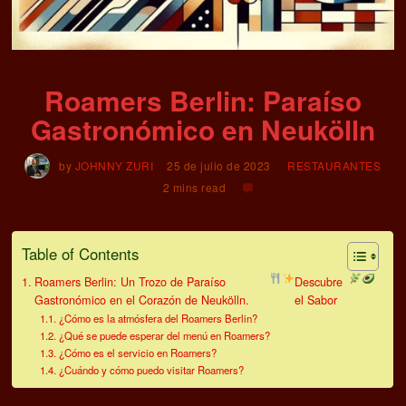
Roamers Berlin: Paraíso
Gastronómico en Neukölln
by
JOHNNY ZURI
25 de julio de 2023
RESTAURANTES
2 mins read
Table of Contents
Roamers Berlin: Un Trozo de Paraíso
Descubre
Gastronómico en el Corazón de Neukölln.
el Sabor
¿Cómo es la atmósfera del Roamers Berlin?
¿Qué se puede esperar del menú en Roamers?
¿Cómo es el servicio en Roamers?
¿Cuándo y cómo puedo visitar Roamers?