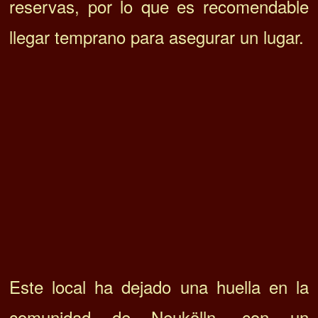
Este local ha dejado una huella en la
comunidad de Neukölln, con un
promedio de 4,2 estrellas en Google
según las opiniones de los clientes.
Cuando estés en Berlín, asegúrate de
incluir
para
Roamers en tu itinerario
disfrutar de una auténtica experiencia
gastronómica.
Roamers Berlin es mucho más que un
restaurante, es un viaje al corazón de la