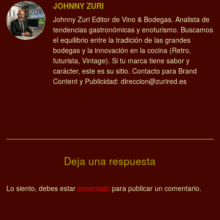
ibérico, tocino o grasa de cerdo ibérico, adicionada de sal, especias y
aditivos, amasada y embutida en tripas naturales o artificiales, en su
caso, que ha sufrido un proceso de maduración […]
Blister 5 Sobres Loncheados, Salchichón / Bellota 100%
Ibérica / Fetas
Blíster con 5 sobres iguales de 80 gramos del producto y con el tipo
de corte que elijas Calidad: Bellota 100% Ibérico ¿Qué es el
loncheado en fetas? ¿Cansado de morder el bocadillo y que se salga
todo el jamón porque la loncha es largísima? ¿Cansado de
encontrarte taquitos y trozos gordos entre tus sobres […]
Jamón de Bellota Ibérico (75% Raza Ibérica), 7.5 - 8.5kg /
Loncheado en Fetas (38 Sobres 80gr + 2xPuntas)
¿Cuántos Sobres vienen en las piezas loncheadas?: 38 sobres de 80
gramos + 2 paquetitos de puntas Calidad de la Pieza : Bellota
Presentamos con orgullo una de las piezas más preciadas de nuestra
oferta: Jamón de Bellota Ibérico al 75% R.I. (Precinto Rojo). Esta
pieza se distingue por su única calidad, al mismo nivel […]
Jamón de Bellota 100% Ibérico | 2 Montaneras, 7.5 - 8.5 kg /
Loncheado en Fetas (38 Sobres 80gr + 2xPuntas)
¿Cuántos Sobres vienen en las piezas loncheadas?: 38 sobres de 80
gramos + 2 paquetitos de puntas Calidad de la Pieza : Premium 2