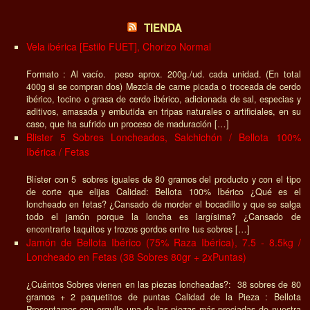
Montaneras Producto elegido por más de 200 chefs internacionales
con estrella Michelín premiado por el Instituto del Sabor en 2023.
Medalla SUPERIOR TASTE AWARD con 3 estrellas (el máximo) En
esta […]
Cajita con Sobres loncheados de Jamón, 7x 80gr Jamón
Bellota 100% Ibérico +42 Meses - LONCHEADO A MAQUINA
Cinco sobres, cinco momentos de puro placer ibérico. Con esta cajita
de 5 sobres loncheados de 80g a cuchillo , puedes elegir entre
nuestras mejores selecciones y diseñar tu propia experiencia
gastronómica. Tú eliges la combinación, nosotros ponemos el milagro.
¿Qué puedes incluir en tu caja?
Jamón de Bellota 100% Ibérico
+42 Meses - […]
Centro Deshuesado | Jamón de Bellota 100% Ibérico
Monjamón +42 Meses, 2kg Medio
Producto elegido por más de 200 chefs internacionales con estrella
Michelín premiado por el Instituto del Sabor en 2023. Medalla
SUPERIOR TASTE AWARD con 3 estrellas (el máximo) Actualmente
nos encontramos sirviendo la añada del año 2019 ¿Mi jamón tiene
mucha grasa ?: El jamón de bellota 100% Ibérico siempre tiene una
capa de grasa […]
Paleta de Bellota 100% Ibérica | 2 Montaneras, 5.5-6kg /
Centro Deshuesada (2.5-3kg)