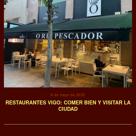
carácter, este es su sitio. Contacto para Brand
Content y Publicidad: direccion@zurired.es
Deja una respuesta
Lo siento, debes estar
conectado
para publicar un comentario.
TIENDA
Vela ibérica [Estilo FUET], Chorizo Normal
Formato : Al vacío. peso aprox. 200g./ud. cada unidad. (En total
400g si se compran dos) Mezcla de carne picada o troceada de cerdo