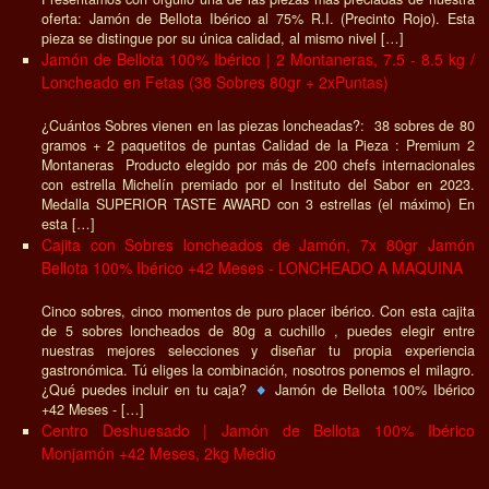
¿Cuántos Sobres vienen en las piezas loncheadas?: 18 sobres de 80
gramos + 1 paquetitos de puntas Producto elegido por más de 200
chefs internacionales con estrella Michelín premiado por el Instituto
del Sabor en 2023. Medalla SUPERIOR TASTE AWARD con 3
estrellas (el máximo) Toda una joya gastronómica apreciada por los
mejores gourmets del […]
Surtido Degustación 100% Ibérico Loncheado [Cata]
Te gusta el ibérico pero no sabes muy bien que comprar? Pues no lo
dudes, compra nuestra cata de loncheados para probar un poquito de
todo y decidirte en tu próxima compra Disfruta de tu Surtido100%
Ibérico en la montaña, en la playa, en la terraza o donde tu quieras!
¿Qué incluye exactamente el […]
Paleta de Bellota 100% Ibérica | 2 Montaneras, 5- 5.5kg /
Loncheada en Fetas (19 Sobres 80gr + Puntas)
¿Cuántos Sobres vienen en las piezas loncheadas?: 18 sobres de 80
gramos + 1 paquetitos de puntas Producto elegido por más de 200
chefs internacionales con estrella Michelín premiado por el Instituto
del Sabor en 2023. Medalla SUPERIOR TASTE AWARD con 3
estrellas (el máximo) Toda una joya gastronómica apreciada por los
mejores gourmets del […]
Paleta de Bellota 100% Ibérica | 2 Montaneras, 5- 5.5kg /