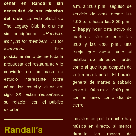
cenar en Randall’s sin
a.m. a 3:00 p.m., seguido de
necesidad de ser miembro
servicio de cena desde las
del club
. La web oficial de
4:00 p.m. hasta las 8:00 p.m..
The Legacy Club lo enuncia
El
happy hour
está activo de
sin ambigüedad:
«Randall’s
martes a viernes entre las
isn’t just for members—it’s for
3:00 y las 6:00 p.m., una
everyone»
. Este
franja que capta tanto al
posicionamiento define toda la
público de almuerzo tardío
propuesta del restaurante y lo
como al que llega después de
convierte en un caso de
la jornada laboral. El horario
estudio interesante sobre
general de martes a sábado
cómo los country clubs del
va de 11:00 a.m. a 10:00 p.m.,
siglo XXI están rediseñando
con el lunes como día de
su relación con el público
cierre.
exterior.
Los viernes por la noche hay
música en directo, al menos
Randall’s
durante los meses de