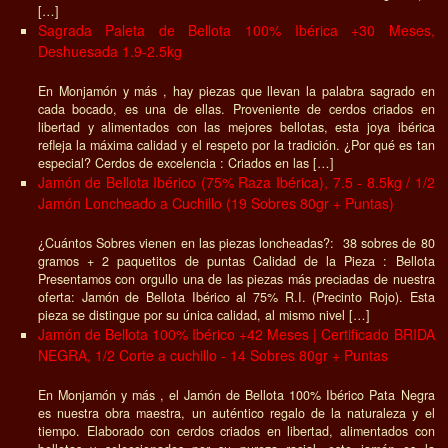
[…]
Sagrada Paleta de Bellota 100% Ibérica +30 Meses,
Deshuesada 1.9-2.5kg
En Monjamón y más , hay piezas que llevan la palabra sagrado en
cada bocado, es una de ellas. Proveniente de cerdos criados en
libertad y alimentados con las mejores bellotas, esta joya ibérica
refleja la máxima calidad y el respeto por la tradición. ¿Por qué es tan
especial? Cerdos de excelencia : Criados en las […]
Jamón de Bellota Ibérico (75% Raza Ibérica), 7.5 - 8.5kg / 1/2
Jamón Loncheado a Cuchillo (19 Sobres 80gr + Puntas)
¿Cuántos Sobres vienen en las piezas loncheadas?: 38 sobres de 80
gramos + 2 paquetitos de puntas Calidad de la Pieza : Bellota
Presentamos con orgullo una de las piezas más preciadas de nuestra
oferta: Jamón de Bellota Ibérico al 75% R.I. (Precinto Rojo). Esta
pieza se distingue por su única calidad, al mismo nivel […]
Jamón de Bellota 100% Ibérico +42 Meses | Certificado BRIDA
NEGRA, 1/2 Corte a cuchillo - 14 Sobres 80gr + Puntas
En Monjamón y más , el Jamón de Bellota 100% Ibérico Pata Negra
es nuestra obra maestra, un auténtico regalo de la naturaleza y el
tiempo. Elaborado con cerdos criados en libertad, alimentados con