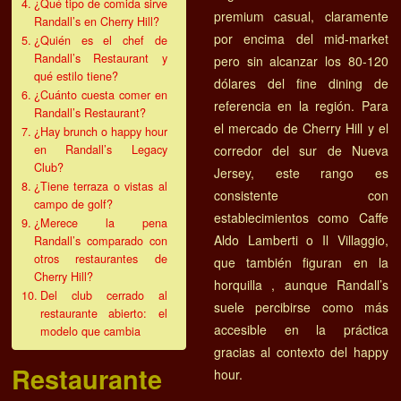
¿Qué tipo de comida sirve
premium casual, claramente
Randall’s en Cherry Hill?
por encima del mid-market
¿Quién es el chef de
Randall’s Restaurant y
pero sin alcanzar los 80-120
qué estilo tiene?
dólares del fine dining de
¿Cuánto cuesta comer en
referencia en la región. Para
Randall’s Restaurant?
el mercado de Cherry Hill y el
¿Hay brunch o happy hour
en Randall’s Legacy
corredor del sur de Nueva
Club?
Jersey, este rango es
¿Tiene terraza o vistas al
consistente con
campo de golf?
establecimientos como Caffe
¿Merece la pena
Aldo Lamberti o Il Villaggio,
Randall’s comparado con
otros restaurantes de
que también figuran en la
Cherry Hill?
horquilla , aunque Randall’s
Del club cerrado al
suele percibirse como más
restaurante abierto: el
accesible en la práctica
modelo que cambia
gracias al contexto del happy
Restaurante
hour.