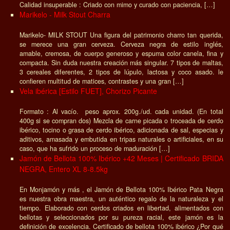
Calidad insuperable : Criado con mimo y curado con paciencia, […]
Marikelo - Milk Stout Charra
Marikelo- MILK STOUT Una figura del patrimonio charro tan querida,
se merece una gran cerveza. Cerveza negra de estilo inglés,
amable, cremosa, de cuerpo generoso y espuma color canela, fina y
compacta. Sin duda nuestra creación más singular. 7 tipos de maltas,
3 cereales diferentes, 2 tipos de lúpulo, lactosa y coco asado. le
confieren multitud de matices, contrastes y una gran […]
Vela ibérica [Estilo FUET], Chorizo Picante
Formato : Al vacío. peso aprox. 200g./ud. cada unidad. (En total
400g si se compran dos) Mezcla de carne picada o troceada de cerdo
ibérico, tocino o grasa de cerdo ibérico, adicionada de sal, especias y
aditivos, amasada y embutida en tripas naturales o artificiales, en su
caso, que ha sufrido un proceso de maduración […]
Jamón de Bellota 100% Ibérico +42 Meses | Certificado BRIDA
NEGRA, Entero XL 8-8.5kg
En Monjamón y más , el Jamón de Bellota 100% Ibérico Pata Negra
es nuestra obra maestra, un auténtico regalo de la naturaleza y el
tiempo. Elaborado con cerdos criados en libertad, alimentados con
bellotas y seleccionados por su pureza racial, este jamón es la
definición de excelencia. Certificado de bellota 100% ibérico ¿Por qué