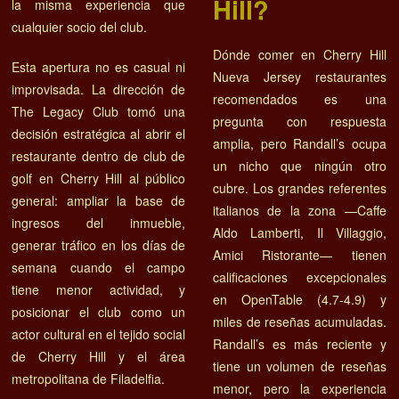
Hill?
la misma experiencia que
cualquier socio del club.
Dónde comer en Cherry Hill
Esta apertura no es casual ni
Nueva Jersey restaurantes
improvisada. La dirección de
recomendados es una
The Legacy Club tomó una
pregunta con respuesta
decisión estratégica al abrir el
amplia, pero Randall’s ocupa
restaurante dentro de club de
un nicho que ningún otro
golf en Cherry Hill al público
cubre. Los grandes referentes
general: ampliar la base de
italianos de la zona —Caffe
ingresos del inmueble,
Aldo Lamberti, Il Villaggio,
generar tráfico en los días de
Amici Ristorante— tienen
semana cuando el campo
calificaciones excepcionales
tiene menor actividad, y
en OpenTable (4.7-4.9) y
posicionar el club como un
miles de reseñas acumuladas.
actor cultural en el tejido social
Randall’s es más reciente y
de Cherry Hill y el área
tiene un volumen de reseñas
metropolitana de Filadelfia.
menor, pero la experiencia