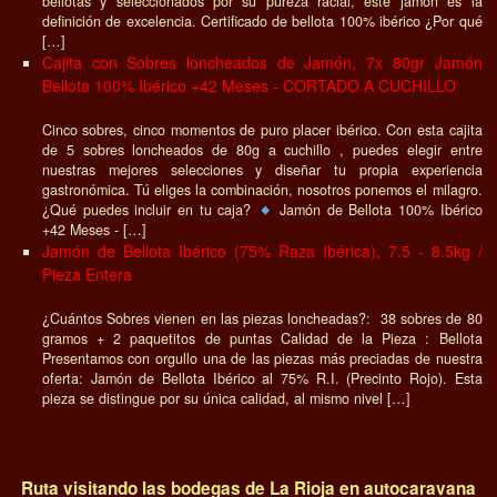
bellotas y seleccionados por su pureza racial, este jamón es la
definición de excelencia. Certificado de bellota 100% ibérico ¿Por qué
[…]
Cajita con Sobres loncheados de Jamón, 7x 80gr Jamón
Bellota 100% Ibérico +42 Meses - CORTADO A CUCHILLO
Cinco sobres, cinco momentos de puro placer ibérico. Con esta cajita
de 5 sobres loncheados de 80g a cuchillo , puedes elegir entre
nuestras mejores selecciones y diseñar tu propia experiencia
gastronómica. Tú eliges la combinación, nosotros ponemos el milagro.
¿Qué puedes incluir en tu caja?
Jamón de Bellota 100% Ibérico
+42 Meses - […]
Jamón de Bellota Ibérico (75% Raza Ibérica), 7.5 - 8.5kg /
Pieza Entera
¿Cuántos Sobres vienen en las piezas loncheadas?: 38 sobres de 80
gramos + 2 paquetitos de puntas Calidad de la Pieza : Bellota
Presentamos con orgullo una de las piezas más preciadas de nuestra
oferta: Jamón de Bellota Ibérico al 75% R.I. (Precinto Rojo). Esta
pieza se distingue por su única calidad, al mismo nivel […]
Ruta visitando las bodegas de La Rioja en autocaravana