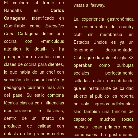
El cocinero al frente de
vistas al fairway.
Randall’s es
Carlos
Cartagena
, identificado en
La experiencia gastronómica
OpenTable como
Executive
en restaurantes de country
Chef
. Cartagena define una
club sin membresía en
cocina con «meticulous
Estados Unidos es ya un
attention to detail» y ha
fenómeno documentado.
protagonizado eventos como
Clubs que durante el siglo XX
clases de cocina para clientes,
operaban como burbujas
lo que habla de un chef con
sociales perfectamente
vocación de comunicación y
selladas están descubriendo
pedagogía culinaria más allá
que el restaurante de calidad
del pase. Su estilo combina
abierto al público les reporta
técnica clásica con influencias
no solo ingresos adicionales
mediterráneas e italianas,
sino también una función de
dentro de un marco de
captación: muchos socios
producto de calidad con
nuevos llegan primero como
énfasis en los grandes cortes
comensales. La gastronomía