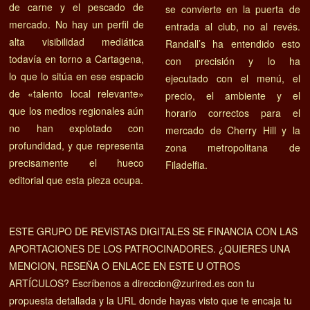
de carne y el pescado de
se convierte en la puerta de
mercado. No hay un perfil de
entrada al club, no al revés.
alta visibilidad mediática
Randall’s ha entendido esto
todavía en torno a Cartagena,
con precisión y lo ha
lo que lo sitúa en ese espacio
ejecutado con el menú, el
de «talento local relevante»
precio, el ambiente y el
que los medios regionales aún
horario correctos para el
no han explotado con
mercado de Cherry Hill y la
profundidad, y que representa
zona metropolitana de
precisamente el hueco
Filadelfia.
editorial que esta pieza ocupa.
ESTE GRUPO DE REVISTAS DIGITALES SE FINANCIA CON LAS
APORTACIONES DE LOS PATROCINADORES. ¿QUIERES UNA
MENCION, RESEÑA O ENLACE EN ESTE U OTROS
ARTÍCULOS? Escríbenos a direccion@zurired.es con tu
propuesta detallada y la URL donde hayas visto que te encaja tu