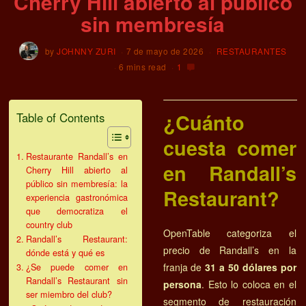
Cherry Hill abierto al público
sin membresía
by
JOHNNY ZURI
7 de mayo de 2026
RESTAURANTES
6 mins read
1
¿Cuánto
Table of Contents
cuesta comer
Restaurante Randall’s en
en Randall’s
Cherry Hill abierto al
público sin membresía: la
Restaurant?
experiencia gastronómica
que democratiza el
country club
OpenTable categoriza el
Randall’s Restaurant:
precio de Randall’s en la
dónde está y qué es
franja de
31 a 50 dólares por
¿Se puede comer en
Randall’s Restaurant sin
persona
. Esto lo coloca en el
ser miembro del club?
segmento de restauración