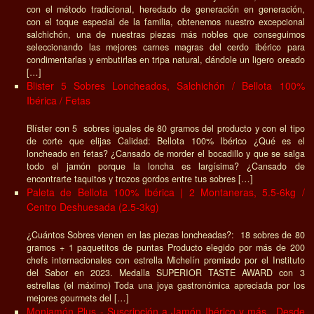
con el método tradicional, heredado de generación en generación,
con el toque especial de la familia, obtenemos nuestro excepcional
salchichón, una de nuestras piezas más nobles que conseguimos
seleccionando las mejores carnes magras del cerdo ibérico para
condimentarlas y embutirlas en tripa natural, dándole un ligero oreado
[…]
Blister 5 Sobres Loncheados, Salchichón / Bellota 100%
Ibérica / Fetas
Blíster con 5 sobres iguales de 80 gramos del producto y con el tipo
de corte que elijas Calidad: Bellota 100% Ibérico ¿Qué es el
loncheado en fetas? ¿Cansado de morder el bocadillo y que se salga
todo el jamón porque la loncha es largísima? ¿Cansado de
encontrarte taquitos y trozos gordos entre tus sobres […]
Paleta de Bellota 100% Ibérica | 2 Montaneras, 5.5-6kg /
Centro Deshuesada (2.5-3kg)
¿Cuántos Sobres vienen en las piezas loncheadas?: 18 sobres de 80
gramos + 1 paquetitos de puntas Producto elegido por más de 200
chefs internacionales con estrella Michelín premiado por el Instituto
del Sabor en 2023. Medalla SUPERIOR TASTE AWARD con 3
estrellas (el máximo) Toda una joya gastronómica apreciada por los
mejores gourmets del […]
Monjamón Plus - Suscripción a Jamón Ibérico y más.. Desde