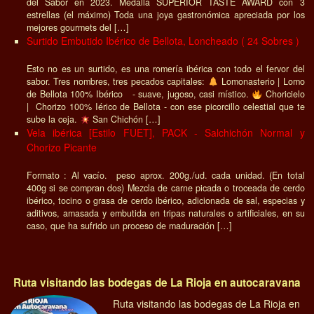
del Sabor en 2023. Medalla SUPERIOR TASTE AWARD con 3
estrellas (el máximo) Toda una joya gastronómica apreciada por los
mejores gourmets del […]
Surtido Embutido Ibérico de Bellota, Loncheado ( 24 Sobres )
Esto no es un surtido, es una romería ibérica con todo el fervor del
sabor. Tres nombres, tres pecados capitales:
Lomonasterio | Lomo
de Bellota 100% Ibérico - suave, jugoso, casi místico.
Choricielo
| Chorizo 100% Iérico de Bellota - con ese picorcillo celestial que te
sube la ceja.
San Chichón […]
Vela ibérica [Estilo FUET], PACK - Salchichón Normal y
Chorizo Picante
Formato : Al vacío. peso aprox. 200g./ud. cada unidad. (En total
400g si se compran dos) Mezcla de carne picada o troceada de cerdo
ibérico, tocino o grasa de cerdo ibérico, adicionada de sal, especias y
aditivos, amasada y embutida en tripas naturales o artificiales, en su
caso, que ha sufrido un proceso de maduración […]
Ruta visitando las bodegas de La Rioja en autocaravana
Ruta visitando las bodegas de La Rioja en