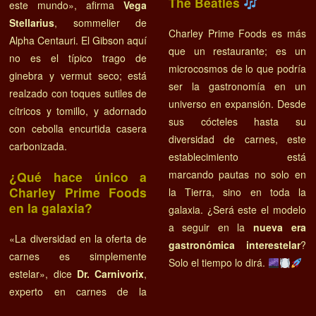
The Beatles
este mundo», afirma
Vega
Stellarius
, sommelier de
Charley Prime Foods es más
Alpha Centauri. El Gibson aquí
que un restaurante; es un
no es el típico trago de
microcosmos de lo que podría
ginebra y vermut seco; está
ser la gastronomía en un
realzado con toques sutiles de
universo en expansión. Desde
cítricos y tomillo, y adornado
sus cócteles hasta su
con cebolla encurtida casera
diversidad de carnes, este
carbonizada.
establecimiento está
marcando pautas no solo en
¿Qué hace único a
Charley Prime Foods
la Tierra, sino en toda la
en la galaxia?
galaxia. ¿Será este el modelo
a seguir en la
nueva era
«La diversidad en la oferta de
gastronómica interestelar
?
carnes es simplemente
Solo el tiempo lo dirá.
estelar», dice
Dr. Carnivorix
,
experto en carnes de la