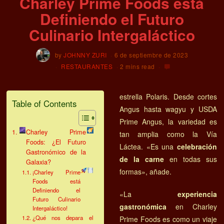
Charley Prime Foods está
Definiendo el Futuro
Culinario Intergaláctico
by
JOHNNY ZURI
6 de septiembre de 2023
RESTAURANTES
2 mins read
estrella Polaris. Desde cortes
Table of Contents
Angus hasta wagyu y USDA
Prime Angus, la variedad es
Charley Prime
tan amplia como la Vía
Foods: ¿El Futuro
Láctea. «Es una
celebración
Gastronómico de la
de la carne
en todas sus
Galaxia?
formas», añade.
¡Charley Prime
Foods está
Definiendo el
«La
experiencia
Futuro Culinario
gastronómica
en Charley
Intergaláctico!
¿Qué nos depara el
Prime Foods es como un viaje