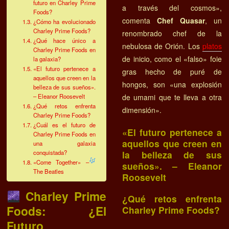
futuro en Charley Prime
a través del cosmos»,
Foods?
comenta
Chef Quasar
, un
¿Cómo ha evolucionado
Charley Prime Foods?
renombrado chef de la
¿Qué hace único a
nebulosa de Orión. Los
platos
Charley Prime Foods en
de inicio, como el «falso» foie
la galaxia?
«El futuro pertenece a
gras hecho de puré de
aquellos que creen en la
hongos, son «una explosión
belleza de sus sueños».
– Eleanor Roosevelt
de umami que te lleva a otra
¿Qué retos enfrenta
dimensión».
Charley Prime Foods?
¿Cuál es el futuro de
«El futuro pertenece a
Charley Prime Foods en
aquellos que creen en
una galaxia
conquistada?
la belleza de sus
«Come Together» –
sueños». – Eleanor
The Beatles
Roosevelt
Charley Prime
¿Qué retos enfrenta
Foods: ¿El
Charley Prime Foods?
Futuro