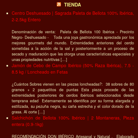
TIENDA
Centro Deshuesado | Sagrada Paleta de Bellota 100% Ibérica,
2-2.5kg Entero
Denominación de venta: Paleta de Bellota 100 Ibérica - Precinto
Negro- Deshuesado - Toda una joya gastronómica apreciada por los
mejores gourmets del mundo. Extremidades anteriores del cerdo
sometidas a la acción de la sal y posteriormente a un proceso de
secado y maduración que les otorga unas características especiales y
unas propiedades nutritivas […]
Jamón de Cebo de Campo Ibérico (50% Raza Ibérica), 7.5 -
8.5 kg / Loncheado en Fetas
¿Cuántos Sobres vienen en las piezas loncheadas?: 38 sobres de 80
gramos + 2 paquetitos de puntas Esta pieza procede de las
extremidades posteriores de cerdos ibéricos seleccionados desde
temprana edad Externamente se identifica por su forma alargada y
estilizada, su pezuña negra, su caña estrecha y el color dorado de la
grasa. Al corte […]
Salchichón de Bellota 100% Ibérico | 2 Montaneras, Pieza
entera (0.9-1kg)
RECOMENDACIÓN DON IBÉRICO Artesanal y Natural , Elaborado