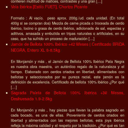
confieren multitud de matices, contrastes y una gran […]
Vela ibérica [Estilo FUET], Chorizo Picante
Formato : Al vacío. peso aprox. 200g./ud. cada unidad. (En total
400g si se compran dos) Mezcla de carne picada o troceada de cerdo
ibérico, tocino o grasa de cerdo ibérico, adicionada de sal, especias y
aditivos, amasada y embutida en tripas naturales o artificiales, en su
caso, que ha sufrido un proceso de maduración […]
Jamón de Bellota 100% Ibérico +42 Meses | Certificado BRIDA
NEGRA, Entero XL 8-8.5kg
En Monjamón y más , el Jamón de Bellota 100% Ibérico Pata Negra
es nuestra obra maestra, un auténtico regalo de la naturaleza y el
tiempo. Elaborado con cerdos criados en libertad, alimentados con
bellotas y seleccionados por su pureza racial, este jamón es la
definición de excelencia. Certificado de bellota 100% ibérico ¿Por qué
[…]
Sagrada Paleta de Bellota 100% Ibérica +30 Meses,
Deshuesada 1.9-2.5kg
En Monjamón y más , hay piezas que llevan la palabra sagrado en
cada bocado, es una de ellas. Proveniente de cerdos criados en
libertad y alimentados con las mejores bellotas, esta joya ibérica
refleja la máxima calidad y el respeto por la tradición. ¿Por qué es tan