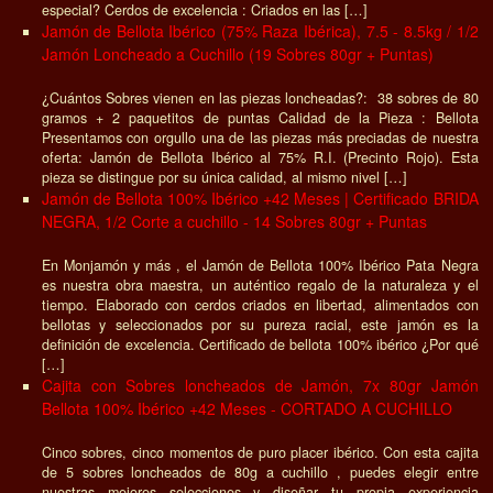
especial? Cerdos de excelencia : Criados en las […]
Jamón de Bellota Ibérico (75% Raza Ibérica), 7.5 - 8.5kg / 1/2
Jamón Loncheado a Cuchillo (19 Sobres 80gr + Puntas)
¿Cuántos Sobres vienen en las piezas loncheadas?: 38 sobres de 80
gramos + 2 paquetitos de puntas Calidad de la Pieza : Bellota
Presentamos con orgullo una de las piezas más preciadas de nuestra
oferta: Jamón de Bellota Ibérico al 75% R.I. (Precinto Rojo). Esta
pieza se distingue por su única calidad, al mismo nivel […]
Jamón de Bellota 100% Ibérico +42 Meses | Certificado BRIDA
NEGRA, 1/2 Corte a cuchillo - 14 Sobres 80gr + Puntas
En Monjamón y más , el Jamón de Bellota 100% Ibérico Pata Negra
es nuestra obra maestra, un auténtico regalo de la naturaleza y el
tiempo. Elaborado con cerdos criados en libertad, alimentados con
bellotas y seleccionados por su pureza racial, este jamón es la
definición de excelencia. Certificado de bellota 100% ibérico ¿Por qué
[…]
Cajita con Sobres loncheados de Jamón, 7x 80gr Jamón
Bellota 100% Ibérico +42 Meses - CORTADO A CUCHILLO
Cinco sobres, cinco momentos de puro placer ibérico. Con esta cajita
de 5 sobres loncheados de 80g a cuchillo , puedes elegir entre
nuestras mejores selecciones y diseñar tu propia experiencia