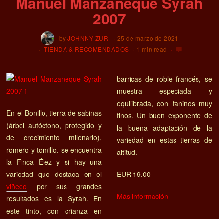
Manuel Manzaneque Syrah
2007
by
JOHNNY ZURI
25 de marzo de 2021
TIENDA & RECOMENDADOS
1 min read
barricas de roble francés, se
muestra especiada y
equilibrada, con taninos muy
En el Bonillo, tierra de sabinas
finos. Un buen exponente de
(árbol autóctono, protegido y
la buena adaptación de la
de crecimiento milenario),
variedad en estas tierras de
romero y tomillo, se encuentra
altitud.
la Finca Élez y si hay una
variedad que destaca en el
EUR 19.00
viñedo
por sus grandes
Más información
resultados es la Syrah. En
este tinto, con crianza en