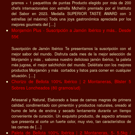
gramos + 1 paquetitos de puntas Producto elegido por más de 200
chefs internacionales con estrella Michelín premiado por el Instituto
del Sabor en 2023. Medalla SUPERIOR TASTE AWARD con 3
estrellas (el máximo) Toda una joya gastronómica apreciada por los
mejores gourmets del […]
Monjamón Plus - Suscripción a Jamón Ibérico y más.. Desde
55€
Suscripción de Jamón Ibérico Te presentamos la suscripción con el
mejor sabor del mundo. Disfruta cada mes de la mejor selección de
Monjamón y más , saborea nuestro delicioso jamón ibérico, la paleta
más jugosa, el mejor salchichón del mundo. Deléitate con los mejores
productos Monjamón y más cortados y listos para comer en cualquier
situación. […]
Chorizo de Bellota 100% Ibérico | 2 Montaneras, Blister 5
Sobres Loncheados (80 gramos/ud)
Artesanal y Natural, Elaborado a base de carnes magras de primera
calidad, condimentado con pimentón y productos naturales, oreado al
humo de leña de encina y secado lentamente durante un tiempo
conveniente de curación. Un exquisito producto, de aspecto artesano
que presenta al corte un fuerte color, muy vivo, tan característico de
las carnes de […]
Paleta de Bellota 100% Ibérica | 2 Montaneras, 5- 5.5kg /