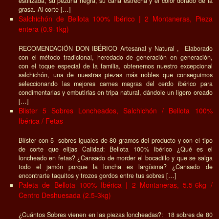
estilizada, su pezuña negra, su caña estrecha y el color dorado de la
grasa. Al corte […]
Salchichón de Bellota 100% Ibérico | 2 Montaneras, Pieza
entera (0.9-1kg)
RECOMENDACIÓN DON IBÉRICO Artesanal y Natural , Elaborado
con el método tradicional, heredado de generación en generación,
con el toque especial de la familia, obtenemos nuestro excepcional
salchichón, una de nuestras piezas más nobles que conseguimos
seleccionando las mejores carnes magras del cerdo ibérico para
condimentarlas y embutirlas en tripa natural, dándole un ligero oreado
[…]
Blister 5 Sobres Loncheados, Salchichón / Bellota 100%
Ibérica / Fetas
Blíster con 5 sobres iguales de 80 gramos del producto y con el tipo
de corte que elijas Calidad: Bellota 100% Ibérico ¿Qué es el
loncheado en fetas? ¿Cansado de morder el bocadillo y que se salga
todo el jamón porque la loncha es largísima? ¿Cansado de
encontrarte taquitos y trozos gordos entre tus sobres […]
Paleta de Bellota 100% Ibérica | 2 Montaneras, 5.5-6kg /
Centro Deshuesada (2.5-3kg)
¿Cuántos Sobres vienen en las piezas loncheadas?: 18 sobres de 80