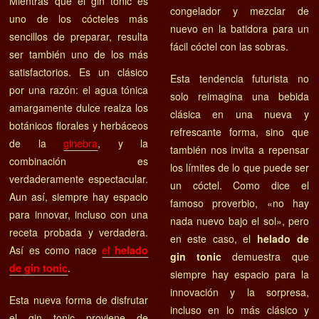
Mientras que el gin tonic es
congelador y mezclar de
uno de los cócteles más
nuevo en la batidora para un
sencillos de preparar, resulta
fácil cóctel con las sobras.
ser también uno de los más
satisfactorios. Es un clásico
Esta tendencia futurista no
por una razón: el agua tónica
solo reimagina una bebida
amargamente dulce realza los
clásica en una nueva y
botánicos florales y herbáceos
refrescante forma, sino que
de la
ginebra
, y la
también nos invita a repensar
combinación es
los límites de lo que puede ser
verdaderamente espectacular.
un cóctel. Como dice el
Aun así, siempre hay espacio
famoso proverbio, «no hay
para innovar, incluso con una
nada nuevo bajo el sol», pero
receta probada y verdadera.
en este caso, el
helado de
Así es como nace
el
helado
gin tonic
demuestra que
de gin tonic
.
siempre hay espacio para la
innovación y la sorpresa,
Esta nueva forma de disfrutar
incluso en lo más clásico y
el gin tonic proviene de