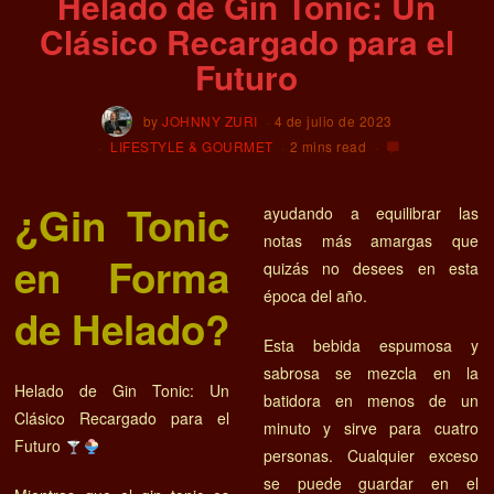
Helado de Gin Tonic: Un
Clásico Recargado para el
Futuro
by
JOHNNY ZURI
4 de julio de 2023
LIFESTYLE & GOURMET
2 mins read
¿Gin Tonic
ayudando a equilibrar las
notas más amargas que
en Forma
quizás no desees en esta
época del año.
de Helado?
Esta bebida espumosa y
sabrosa se mezcla en la
Helado de Gin Tonic: Un
batidora en menos de un
Clásico Recargado para el
minuto y sirve para cuatro
Futuro
personas. Cualquier exceso
se puede guardar en el