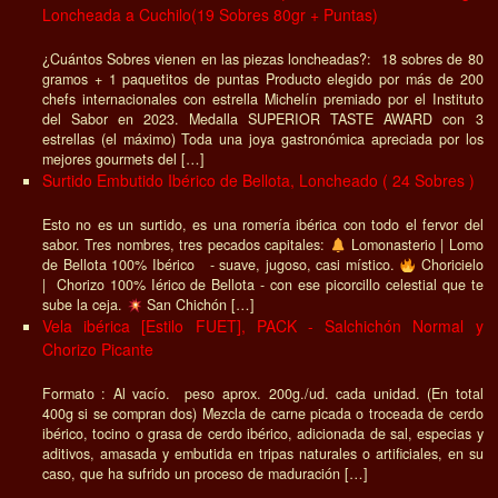
Loncheada a Cuchilo(19 Sobres 80gr + Puntas)
¿Cuántos Sobres vienen en las piezas loncheadas?: 18 sobres de 80
gramos + 1 paquetitos de puntas Producto elegido por más de 200
chefs internacionales con estrella Michelín premiado por el Instituto
del Sabor en 2023. Medalla SUPERIOR TASTE AWARD con 3
estrellas (el máximo) Toda una joya gastronómica apreciada por los
mejores gourmets del […]
Surtido Embutido Ibérico de Bellota, Loncheado ( 24 Sobres )
Esto no es un surtido, es una romería ibérica con todo el fervor del
sabor. Tres nombres, tres pecados capitales:
Lomonasterio | Lomo
de Bellota 100% Ibérico - suave, jugoso, casi místico.
Choricielo
| Chorizo 100% Iérico de Bellota - con ese picorcillo celestial que te
sube la ceja.
San Chichón […]
Vela ibérica [Estilo FUET], PACK - Salchichón Normal y
Chorizo Picante
Formato : Al vacío. peso aprox. 200g./ud. cada unidad. (En total
400g si se compran dos) Mezcla de carne picada o troceada de cerdo
ibérico, tocino o grasa de cerdo ibérico, adicionada de sal, especias y
aditivos, amasada y embutida en tripas naturales o artificiales, en su
caso, que ha sufrido un proceso de maduración […]