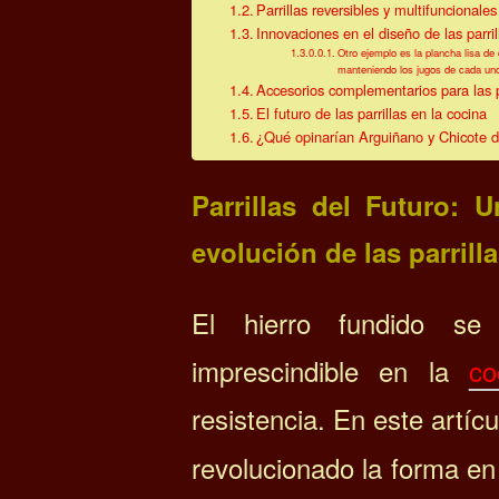
Parrillas reversibles y multifuncionales
Innovaciones en el diseño de las parril
Otro ejemplo es la plancha lisa d
manteniendo los jugos de cada uno
Accesorios complementarios para las p
El futuro de las parrillas en la cocina
¿Qué opinarían Arguiñano y Chicote 
Parrillas del Futuro: 
evolución de las parrilla
El hierro fundido se
imprescindible en la
co
resistencia. En este artí
revolucionado la forma e