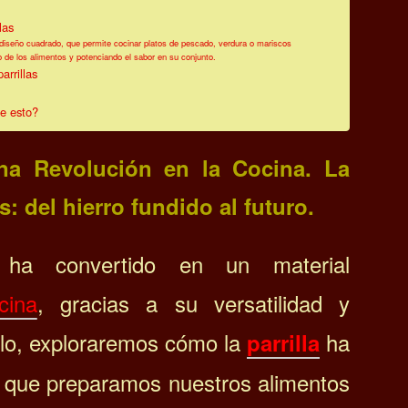
las
e diseño cuadrado, que permite cocinar platos de pescado, verdura o mariscos
 de los alimentos y potenciando el sabor en su conjunto.
arrillas
de esto?
Una Revolución en la Cocina. La
s: del hierro fundido al futuro.
 ha convertido en un material
cina
, gracias a su versatilidad y
culo, exploraremos cómo la
ha
parrilla
n que preparamos nuestros alimentos