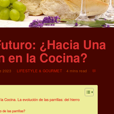
 Futuro: ¿Hacia Una
n en la Cocina?
de 2023
LIFESTYLE & GOURMET
4 mins read
la Cocina. La evolución de las parrillas: del hierro
 de las parrillas?