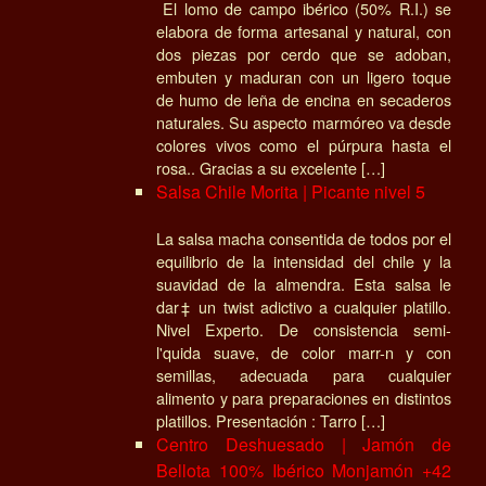
El lomo de campo ibérico (50% R.I.) se
elabora de forma artesanal y natural, con
dos piezas por cerdo que se adoban,
embuten y maduran con un ligero toque
de humo de leña de encina en secaderos
naturales. Su aspecto marmóreo va desde
colores vivos como el púrpura hasta el
rosa.. Gracias a su excelente […]
Salsa Chile Morita | Picante nivel 5
La salsa macha consentida de todos por el
equilibrio de la intensidad del chile y la
suavidad de la almendra. Esta salsa le
dar‡ un twist adictivo a cualquier platillo.
Nivel Experto. De consistencia semi-
l'quida suave, de color marr-n y con
semillas, adecuada para cualquier
alimento y para preparaciones en distintos
platillos. Presentación : Tarro […]
Centro Deshuesado | Jamón de
Bellota 100% Ibérico Monjamón +42