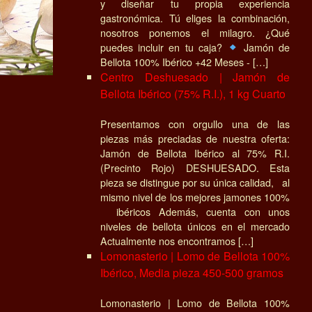
y diseñar tu propia experiencia
gastronómica. Tú eliges la combinación,
nosotros ponemos el milagro. ¿Qué
puedes incluir en tu caja?
Jamón de
Bellota 100% Ibérico +42 Meses - […]
Centro Deshuesado | Jamón de
Bellota Ibérico (75% R.I.), 1 kg Cuarto
Presentamos con orgullo una de las
piezas más preciadas de nuestra oferta:
Jamón de Bellota Ibérico al 75% R.I.
(Precinto Rojo) DESHUESADO. Esta
pieza se distingue por su única calidad, al
mismo nivel de los mejores jamones 100%
ibéricos Además, cuenta con unos
niveles de bellota únicos en el mercado
Actualmente nos encontramos […]
Lomonasterio | Lomo de Bellota 100%
Ibérico, Media pieza 450-500 gramos
Lomonasterio | Lomo de Bellota 100%