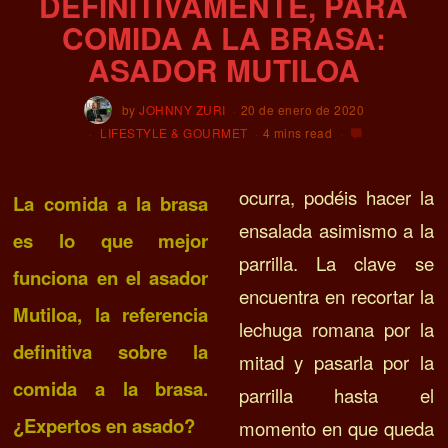
DEFINITIVAMENTE, PARA
COMIDA A LA BRASA:
ASADOR MUTILOA
by
JOHNNY ZURI
20 de enero de 2020
LIFESTYLE & GOURMET
4 mins read
ocurra, podéis hacer la
La comida a la brasa
ensalada asimismo a la
es lo que mejor
parrilla.
La clave se
funciona en el asador
encuentra en recortar la
Mutiloa, la referencia
lechuga romana por la
definitiva sobre la
mitad y pasarla por la
comida a la brasa.
parrilla hasta el
¿Expertos en asado?
momento en que queda