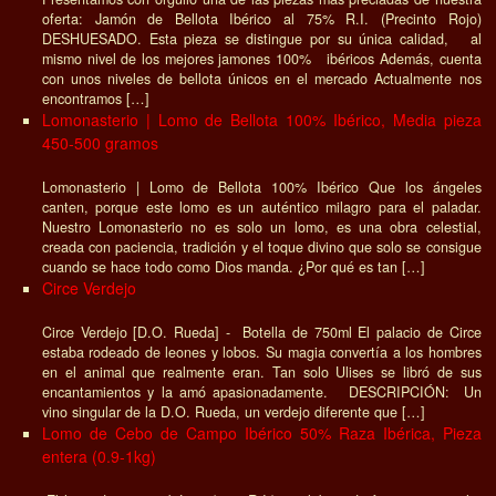
oferta: Jamón de Bellota Ibérico al 75% R.I. (Precinto Rojo)
DESHUESADO. Esta pieza se distingue por su única calidad, al
mismo nivel de los mejores jamones 100% ibéricos Además, cuenta
con unos niveles de bellota únicos en el mercado Actualmente nos
encontramos […]
Lomonasterio | Lomo de Bellota 100% Ibérico, Media pieza
450-500 gramos
Lomonasterio | Lomo de Bellota 100% Ibérico Que los ángeles
canten, porque este lomo es un auténtico milagro para el paladar.
Nuestro Lomonasterio no es solo un lomo, es una obra celestial,
creada con paciencia, tradición y el toque divino que solo se consigue
cuando se hace todo como Dios manda. ¿Por qué es tan […]
Circe Verdejo
Circe Verdejo [D.O. Rueda] - Botella de 750ml El palacio de Circe
estaba rodeado de leones y lobos. Su magia convertía a los hombres
en el animal que realmente eran. Tan solo Ulises se libró de sus
encantamientos y la amó apasionadamente. DESCRIPCIÓN: Un
vino singular de la D.O. Rueda, un verdejo diferente que […]
Lomo de Cebo de Campo Ibérico 50% Raza Ibérica, Pieza
entera (0.9-1kg)