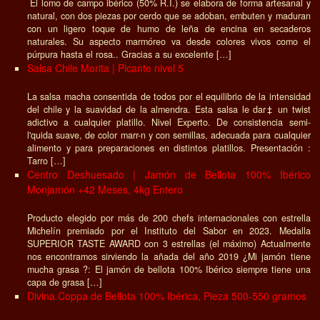
El lomo de campo ibérico (50% R.I.) se elabora de forma artesanal y
natural, con dos piezas por cerdo que se adoban, embuten y maduran
con un ligero toque de humo de leña de encina en secaderos
naturales. Su aspecto marmóreo va desde colores vivos como el
púrpura hasta el rosa.. Gracias a su excelente […]
Salsa Chile Morita | Picante nivel 5
La salsa macha consentida de todos por el equilibrio de la intensidad
del chile y la suavidad de la almendra. Esta salsa le dar‡ un twist
adictivo a cualquier platillo. Nivel Experto. De consistencia semi-
l'quida suave, de color marr-n y con semillas, adecuada para cualquier
alimento y para preparaciones en distintos platillos. Presentación :
Tarro […]
Centro Deshuesado | Jamón de Bellota 100% Ibérico
Monjamón +42 Meses, 4kg Entero
Producto elegido por más de 200 chefs internacionales con estrella
Michelín premiado por el Instituto del Sabor en 2023. Medalla
SUPERIOR TASTE AWARD con 3 estrellas (el máximo) Actualmente
nos encontramos sirviendo la añada del año 2019 ¿Mi jamón tiene
mucha grasa ?: El jamón de bellota 100% Ibérico siempre tiene una
capa de grasa […]
Divina Coppa de Bellota 100% Ibérica, Pieza 500-550 gramos