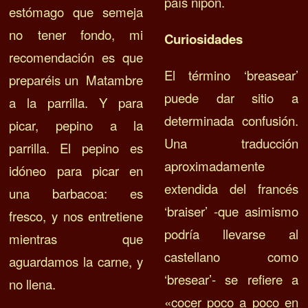
país nipón.
estómago que semeja
no tener fondo, mi
Curiosidades
recomendación es que
El término ‘breasear’
preparéis un Matambre
puede dar sitio a
a la parrilla. Y p
ara
determinada confusión.
picar, pepino a la
Una traducción
parrilla. E
l pepino es
aproximadamente
idóneo para picar en
extendida del francés
una barbacoa: es
‘braiser’ -que asimismo
fresco, y nos entretiene
podría llevarse al
mientras que
castellano como
aguardamos la carne, y
‘bresear’- se refiere a
no llena.
«cocer poco a poco en