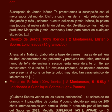
55€
Suscripción de Jamón Ibérico Te presentamos la suscripción con el
mejor sabor del mundo. Disfruta cada mes de la mejor selección de
Monjamón y más , saborea nuestro delicioso jamón ibérico, la paleta
más jugosa, el mejor salchichón del mundo. Deléitate con los mejores
productos Monjamón y más cortados y listos para comer en cualquier
situación. […]
Chorizo de Bellota 100% Ibérico | 2 Montaneras, Blister 5
Sobres Loncheados (80 gramos/ud)
Artesanal y Natural, Elaborado a base de carnes magras de primera
calidad, condimentado con pimentón y productos naturales, oreado al
humo de leña de encina y secado lentamente durante un tiempo
conveniente de curación. Un exquisito producto, de aspecto artesano
que presenta al corte un fuerte color, muy vivo, tan característico de
las carnes de […]
Paleta de Bellota 100% Ibérica | 2 Montaneras, 5- 5.5kg /
Loncheada a Cuchilo(19 Sobres 80gr + Puntas)
¿Cuántos Sobres vienen en las piezas loncheadas?: 18 sobres de 80
gramos + 1 paquetitos de puntas Producto elegido por más de 200
chefs internacionales con estrella Michelín premiado por el Instituto
del Sabor en 2023. Medalla SUPERIOR TASTE AWARD con 3