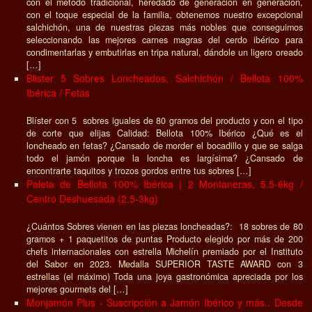
con el método tradicional, heredado de generación en generación,
con el toque especial de la familia, obtenemos nuestro excepcional
salchichón, una de nuestras piezas más nobles que conseguimos
seleccionando las mejores carnes magras del cerdo ibérico para
condimentarlas y embutirlas en tripa natural, dándole un ligero oreado
[…]
Blister 5 Sobres Loncheados, Salchichón / Bellota 100%
Ibérica / Fetas
Blíster con 5 sobres iguales de 80 gramos del producto y con el tipo
de corte que elijas Calidad: Bellota 100% Ibérico ¿Qué es el
loncheado en fetas? ¿Cansado de morder el bocadillo y que se salga
todo el jamón porque la loncha es largísima? ¿Cansado de
encontrarte taquitos y trozos gordos entre tus sobres […]
Paleta de Bellota 100% Ibérica | 2 Montaneras, 5.5-6kg /
Centro Deshuesada (2.5-3kg)
¿Cuántos Sobres vienen en las piezas loncheadas?: 18 sobres de 80
gramos + 1 paquetitos de puntas Producto elegido por más de 200
chefs internacionales con estrella Michelín premiado por el Instituto
del Sabor en 2023. Medalla SUPERIOR TASTE AWARD con 3
estrellas (el máximo) Toda una joya gastronómica apreciada por los
mejores gourmets del […]
Monjamón Plus - Suscripción a Jamón Ibérico y más.. Desde