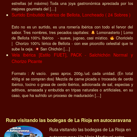
estrellas (el máximo) Toda una joya gastronómica apreciada por los
mejores gourmets del […]
Surtido Embutido Ibérico de Bellota, Loncheado ( 24 Sobres )
Esto no es un surtido, es una romería ibérica con todo el fervor del
sabor. Tres nombres, tres pecados capitales:
Lomonasterio | Lomo
de Bellota 100% Ibérico - suave, jugoso, casi místico.
Choricielo
| Chorizo 100% Iérico de Bellota - con ese picorcillo celestial que te
sube la ceja.
San Chichón […]
Vela ibérica [Estilo FUET], PACK - Salchichón Normal y
Chorizo Picante
Formato : Al vacío. peso aprox. 200g./ud. cada unidad. (En total
400g si se compran dos) Mezcla de carne picada o troceada de cerdo
ibérico, tocino o grasa de cerdo ibérico, adicionada de sal, especias y
aditivos, amasada y embutida en tripas naturales o artificiales, en su
caso, que ha sufrido un proceso de maduración […]
Ruta visitando las bodegas de La Rioja en autocaravana
Ruta visitando las bodegas de La Rioja en
autocaravana: Un Viaje Medieval entre