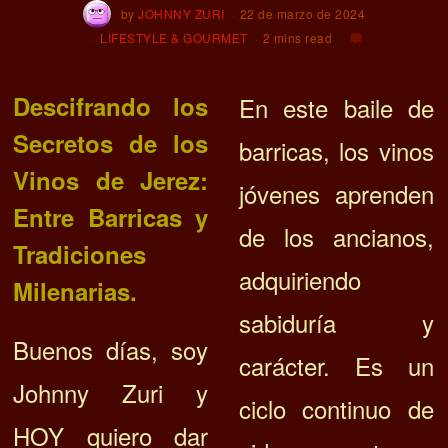
by
JOHNNY ZURI
22 de marzo de 2024
LIFESTYLE & GOURMET
2 mins read
Descifrando los
En este baile de
Secretos de los
barricas, los vinos
Vinos de Jerez:
jóvenes aprenden
Entre Barricas y
de los ancianos,
Tradiciones
adquiriendo
Milenarias.
sabiduría y
Buenos días, soy
carácter. Es un
Johnny Zuri y
ciclo continuo de
HOY quiero dar