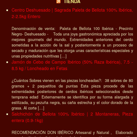
TIENDA
Centro Deshuesado | Sagrada Paleta de Bellota 100% Ibérica,
2-2.5kg Entero
Denominación de venta: Paleta de Bellota 100 Ibérica - Precinto
Negro- Deshuesado - Toda una joya gastronómica apreciada por los
mejores gourmets del mundo. Extremidades anteriores del cerdo
sometidas a la acción de la sal y posteriormente a un proceso de
secado y maduración que les otorga unas características especiales y
unas propiedades nutritivas […]
Jamón de Cebo de Campo Ibérico (50% Raza Ibérica), 7.5 -
8.5 kg / Loncheado en Fetas
¿Cuántos Sobres vienen en las piezas loncheadas?: 38 sobres de 80
gramos + 2 paquetitos de puntas Esta pieza procede de las
extremidades posteriores de cerdos ibéricos seleccionados desde
temprana edad Externamente se identifica por su forma alargada y
estilizada, su pezuña negra, su caña estrecha y el color dorado de la
grasa. Al corte […]
Salchichón de Bellota 100% Ibérico | 2 Montaneras, Pieza
entera (0.9-1kg)
RECOMENDACIÓN DON IBÉRICO Artesanal y Natural , Elaborado