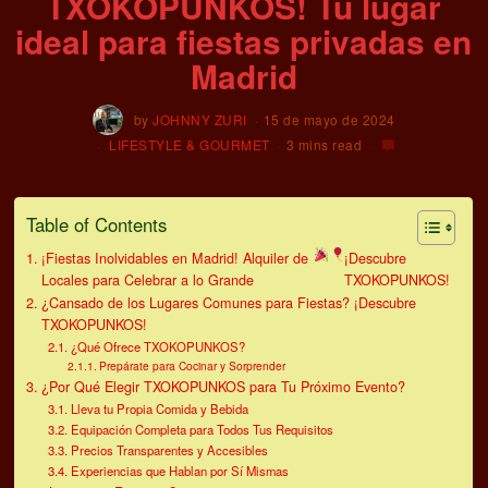
TXOKOPUNKOS! Tu lugar
ideal para fiestas privadas en
Madrid
by
JOHNNY ZURI
15 de mayo de 2024
LIFESTYLE & GOURMET
3 mins read
Table of Contents
¡Fiestas Inolvidables en Madrid! Alquiler de
¡Descubre
Locales para Celebrar a lo Grande
TXOKOPUNKOS!
¿Cansado de los Lugares Comunes para Fiestas? ¡Descubre
TXOKOPUNKOS!
¿Qué Ofrece TXOKOPUNKOS?
Prepárate para Cocinar y Sorprender
¿Por Qué Elegir TXOKOPUNKOS para Tu Próximo Evento?
Lleva tu Propia Comida y Bebida
Equipación Completa para Todos Tus Requisitos
Precios Transparentes y Accesibles
Experiencias que Hablan por Sí Mismas