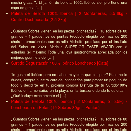
mucha grasa ?: El jamón de bellota 100% Ibérico siempre tiene una
capa de grasa […]
Paleta de Bellota 100% Ibérica | 2 Montaneras, 5.5-6kg /
Centro Deshuesada (2.5-3kg)
¿Cuántos Sobres vienen en las piezas loncheadas?: 18 sobres de 80
gramos + 1 paquetitos de puntas Producto elegido por más de 200
chefs internacionales con estrella Michelín premiado por el Instituto
del Sabor en 2023. Medalla SUPERIOR TASTE AWARD con 3
estrellas (el máximo) Toda una joya gastronómica apreciada por los
mejores gourmets del […]
Surtido Degustación 100% Ibérico Loncheado [Cata]
Te gusta el ibérico pero no sabes muy bien que comprar? Pues no lo
dudes, compra nuestra cata de loncheados para probar un poquito de
todo y decidirte en tu próxima compra Disfruta de tu Surtido100%
Ibérico en la montaña, en la playa, en la terraza o donde tu quieras!
¿Qué incluye exactamente el […]
Paleta de Bellota 100% Ibérica | 2 Montaneras, 5- 5.5kg /
Loncheada en Fetas (19 Sobres 80gr + Puntas)
¿Cuántos Sobres vienen en las piezas loncheadas?: 18 sobres de 80
gramos + 1 paquetitos de puntas Producto elegido por más de 200
chefs internacionales con estrella Michelín premiado por el Instituto