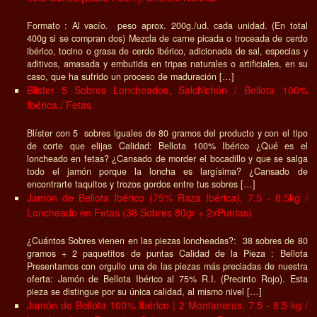
Formato : Al vacío. peso aprox. 200g./ud. cada unidad. (En total
400g si se compran dos) Mezcla de carne picada o troceada de cerdo
ibérico, tocino o grasa de cerdo ibérico, adicionada de sal, especias y
aditivos, amasada y embutida en tripas naturales o artificiales, en su
caso, que ha sufrido un proceso de maduración […]
Blister 5 Sobres Loncheados, Salchichón / Bellota 100%
Ibérica / Fetas
Blíster con 5 sobres iguales de 80 gramos del producto y con el tipo
de corte que elijas Calidad: Bellota 100% Ibérico ¿Qué es el
loncheado en fetas? ¿Cansado de morder el bocadillo y que se salga
todo el jamón porque la loncha es largísima? ¿Cansado de
encontrarte taquitos y trozos gordos entre tus sobres […]
Jamón de Bellota Ibérico (75% Raza Ibérica), 7.5 - 8.5kg /
Loncheado en Fetas (38 Sobres 80gr + 2xPuntas)
¿Cuántos Sobres vienen en las piezas loncheadas?: 38 sobres de 80
gramos + 2 paquetitos de puntas Calidad de la Pieza : Bellota
Presentamos con orgullo una de las piezas más preciadas de nuestra
oferta: Jamón de Bellota Ibérico al 75% R.I. (Precinto Rojo). Esta
pieza se distingue por su única calidad, al mismo nivel […]
Jamón de Bellota 100% Ibérico | 2 Montaneras, 7.5 - 8.5 kg /