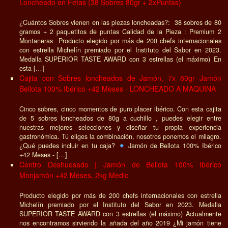
Loncheado en Fetas (38 Sobres 80gr + 2xPuntas)
¿Cuántos Sobres vienen en las piezas loncheadas?: 38 sobres de 80
gramos + 2 paquetitos de puntas Calidad de la Pieza : Premium 2
Montaneras Producto elegido por más de 200 chefs internacionales
con estrella Michelín premiado por el Instituto del Sabor en 2023.
Medalla SUPERIOR TASTE AWARD con 3 estrellas (el máximo) En
esta […]
Cajita con Sobres loncheados de Jamón, 7x 80gr Jamón
Bellota 100% Ibérico +42 Meses - LONCHEADO A MAQUINA
Cinco sobres, cinco momentos de puro placer ibérico. Con esta cajita
de 5 sobres loncheados de 80g a cuchillo , puedes elegir entre
nuestras mejores selecciones y diseñar tu propia experiencia
gastronómica. Tú eliges la combinación, nosotros ponemos el milagro.
¿Qué puedes incluir en tu caja?
Jamón de Bellota 100% Ibérico
+42 Meses - […]
Centro Deshuesado | Jamón de Bellota 100% Ibérico
Monjamón +42 Meses, 2kg Medio
Producto elegido por más de 200 chefs internacionales con estrella
Michelín premiado por el Instituto del Sabor en 2023. Medalla
SUPERIOR TASTE AWARD con 3 estrellas (el máximo) Actualmente
nos encontramos sirviendo la añada del año 2019 ¿Mi jamón tiene