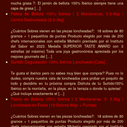
mucha grasa ?: El jamón de bellota 100% Ibérico siempre tiene una
capa de grasa […]
Paleta de Bellota 100% Ibérica | 2 Montaneras, 5.5-6kg /
Centro Deshuesada (2.5-3kg)
¿Cuántos Sobres vienen en las piezas loncheadas?: 18 sobres de 80
gramos + 1 paquetitos de puntas Producto elegido por más de 200
chefs internacionales con estrella Michelín premiado por el Instituto
del Sabor en 2023. Medalla SUPERIOR TASTE AWARD con 3
estrellas (el máximo) Toda una joya gastronómica apreciada por los
mejores gourmets del […]
Surtido Degustación 100% Ibérico Loncheado [Cata]
Te gusta el ibérico pero no sabes muy bien que comprar? Pues no lo
dudes, compra nuestra cata de loncheados para probar un poquito de
todo y decidirte en tu próxima compra Disfruta de tu Surtido100%
Ibérico en la montaña, en la playa, en la terraza o donde tu quieras!
¿Qué incluye exactamente el […]
Paleta de Bellota 100% Ibérica | 2 Montaneras, 5- 5.5kg /
Loncheada en Fetas (19 Sobres 80gr + Puntas)
¿Cuántos Sobres vienen en las piezas loncheadas?: 18 sobres de 80
gramos + 1 paquetitos de puntas Producto elegido por más de 200
chefs internacionales con estrella Michelín premiado por el Instituto