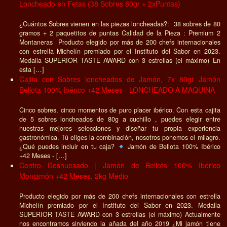
Loncheado en Fetas (38 Sobres 80gr + 2xPuntas)
¿Cuántos Sobres vienen en las piezas loncheadas?: 38 sobres de 80
gramos + 2 paquetitos de puntas Calidad de la Pieza : Premium 2
Montaneras Producto elegido por más de 200 chefs internacionales
con estrella Michelín premiado por el Instituto del Sabor en 2023.
Medalla SUPERIOR TASTE AWARD con 3 estrellas (el máximo) En
esta […]
Cajita con Sobres loncheados de Jamón, 7x 80gr Jamón
Bellota 100% Ibérico +42 Meses - LONCHEADO A MAQUINA
Cinco sobres, cinco momentos de puro placer ibérico. Con esta cajita
de 5 sobres loncheados de 80g a cuchillo , puedes elegir entre
nuestras mejores selecciones y diseñar tu propia experiencia
gastronómica. Tú eliges la combinación, nosotros ponemos el milagro.
¿Qué puedes incluir en tu caja?
Jamón de Bellota 100% Ibérico
+42 Meses - […]
Centro Deshuesado | Jamón de Bellota 100% Ibérico
Monjamón +42 Meses, 2kg Medio
Producto elegido por más de 200 chefs internacionales con estrella
Michelín premiado por el Instituto del Sabor en 2023. Medalla
SUPERIOR TASTE AWARD con 3 estrellas (el máximo) Actualmente
nos encontramos sirviendo la añada del año 2019 ¿Mi jamón tiene