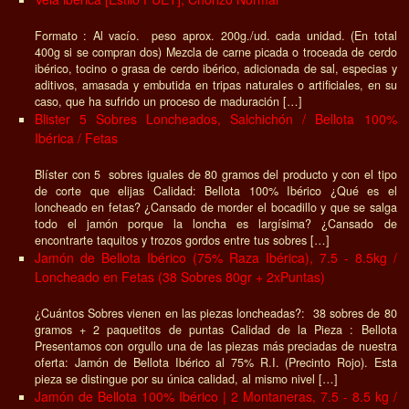
Formato : Al vacío. peso aprox. 200g./ud. cada unidad. (En total
400g si se compran dos) Mezcla de carne picada o troceada de cerdo
ibérico, tocino o grasa de cerdo ibérico, adicionada de sal, especias y
aditivos, amasada y embutida en tripas naturales o artificiales, en su
caso, que ha sufrido un proceso de maduración […]
Blister 5 Sobres Loncheados, Salchichón / Bellota 100%
Ibérica / Fetas
Blíster con 5 sobres iguales de 80 gramos del producto y con el tipo
de corte que elijas Calidad: Bellota 100% Ibérico ¿Qué es el
loncheado en fetas? ¿Cansado de morder el bocadillo y que se salga
todo el jamón porque la loncha es largísima? ¿Cansado de
encontrarte taquitos y trozos gordos entre tus sobres […]
Jamón de Bellota Ibérico (75% Raza Ibérica), 7.5 - 8.5kg /
Loncheado en Fetas (38 Sobres 80gr + 2xPuntas)
¿Cuántos Sobres vienen en las piezas loncheadas?: 38 sobres de 80
gramos + 2 paquetitos de puntas Calidad de la Pieza : Bellota
Presentamos con orgullo una de las piezas más preciadas de nuestra
oferta: Jamón de Bellota Ibérico al 75% R.I. (Precinto Rojo). Esta
pieza se distingue por su única calidad, al mismo nivel […]
Jamón de Bellota 100% Ibérico | 2 Montaneras, 7.5 - 8.5 kg /