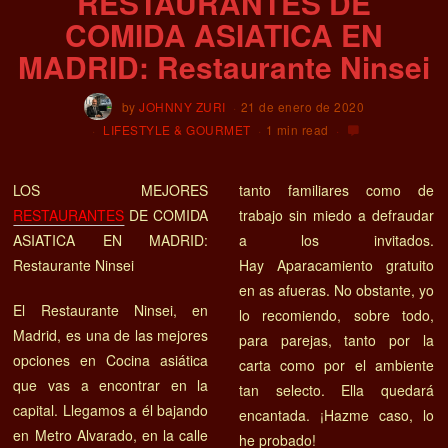
RESTAURANTES DE
COMIDA ASIATICA EN
MADRID: Restaurante Ninsei
by
JOHNNY ZURI
21 de enero de 2020
LIFESTYLE & GOURMET
1 min read
LOS MEJORES
tanto familiares como de
RESTAURANTES
DE COMIDA
trabajo sin miedo a defraudar
ASIATICA EN MADRID:
a los invitados.
Restaurante Ninsei
Hay Aparacamiento gratuito
en as afueras. No obstante, yo
El Restaurante Ninsei, en
lo recomiendo, sobre todo,
Madrid, es una de las mejores
para parejas, tanto por la
opciones en Cocina asiática
carta como por el ambiente
que vas a encontrar en la
tan selecto. Ella quedará
capital. Llegamos a él bajando
encantada. ¡Hazme caso, lo
en Metro Alvarado, en la calle
he probado!