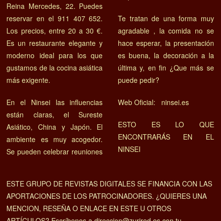
Reina Mercedes, 22. Puedes
reservar en el 911 407 652.
Te tratan de una forma muy
Los precios, entre 20 a 30 €.
agradable , la comida no se
Es un restaurante elegante y
hace esperar, la presentación
moderno ideal para los que
es buena, la decoración a la
gustamos de la cocina asiática
última y, en fin ¿Que más se
más exigente.
puede pedir?
En el Ninsei las influencias
Web Oficial: ninsei.es
están claras, el Sureste
ESTO ES LO QUE
Asiático, China y Japón. El
ENCONTRARÁS EN EL
ambiente es muy acogedor.
NINSEI
Se pueden celebrar reuniones
ESTE GRUPO DE REVISTAS DIGITALES SE FINANCIA CON LAS
APORTACIONES DE LOS PATROCINADORES. ¿QUIERES UNA
MENCION, RESEÑA O ENLACE EN ESTE U OTROS
ARTÍCULOS? Escríbenos a direccion@zurired.es con tu