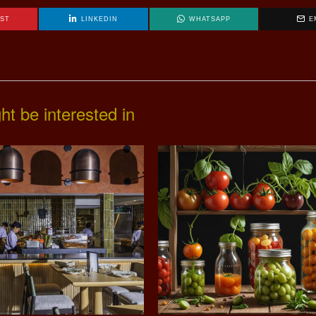
EST
LINKEDIN
WHATSAPP
E
ht be interested in