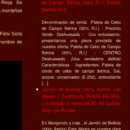
Rioja. Se
de Campo Ibérica (50% R.I.), Entero
partido en 3
as montañas
Denominación de venta: Paleta de Cebo
de Campo Ibérica (50% R.I.) - Precinto
Félix Solís
Verde- Deshuesada - Con entusiasmo,
presentamos una pieza preciada de
 nombre de
nuestra oferta: Paleta de Cebo de Campo
Ibérica (50% R.I.) - CENTRO
Deshuesado. ¡Una verdadera delicia!
Características · Ingredientes: Paleta de
cerdo de cebo de campo ibérica, Sal,
azúcar, conservador (E-252), antioxidante
[…]
Jamón de Bellota 100% Ibérico +42
Meses | Certificado BRIDA NEGRA,
Loncheado a máquina XL 40 Sobres
80gr +2x Puntas
En Monjamón y más , el Jamón de Bellota
100% Ibérico Pata Negra es nuestra obra