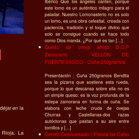
Ibérico Que los ángeles canten, porque
este lomo es un auténtico milagro para el
paladar. Nuestro Lomonasterio no es solo
un lomo, es una obra celestial, creada con
paciencia, tradición y el toque divino que
solo se consigue cuando se hace todo
como Dios manda. ¿Por qué es tan […]
l
Queso de oveja añejo D.O.P
Zamorano - VELLÓN DE
FUENTESAÚCO - Cuña 250gramos
n
Presentación : Cuña 250gramos Bendita
sea la pizarra que sostiene esta rueda,
porque lo que descansa sobre ella no es
un simple queso: es la voz profunda de la
estepa zamorana en forma de cuña. Se
déjar en la
elabora con leche cruda de ovejas
Churras y Castellanas-dos razas
autóctonas que pastan a su aire entre
tomillos y […]
Rioja. La
Centro Deshuesado | Paleta de Cebo