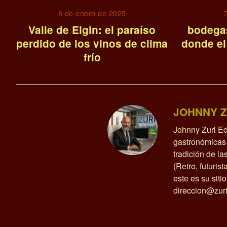
8 de enero de 2025
7
Valle de Elgin: el paraíso
bodegas
perdido de los vinos de clima
donde el
frío
JOHNNY Z
Johnny Zuri Ed
gastronómicas 
tradición de l
(Retro, futurist
este es su siti
direccion@zuri