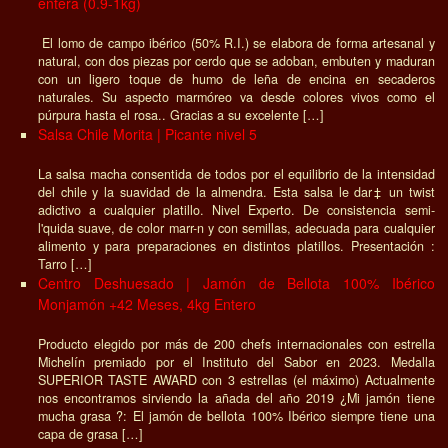
entera (0.9-1kg)
El lomo de campo ibérico (50% R.I.) se elabora de forma artesanal y
natural, con dos piezas por cerdo que se adoban, embuten y maduran
con un ligero toque de humo de leña de encina en secaderos
naturales. Su aspecto marmóreo va desde colores vivos como el
púrpura hasta el rosa.. Gracias a su excelente […]
Salsa Chile Morita | Picante nivel 5
La salsa macha consentida de todos por el equilibrio de la intensidad
del chile y la suavidad de la almendra. Esta salsa le dar‡ un twist
adictivo a cualquier platillo. Nivel Experto. De consistencia semi-
l'quida suave, de color marr-n y con semillas, adecuada para cualquier
alimento y para preparaciones en distintos platillos. Presentación :
Tarro […]
Centro Deshuesado | Jamón de Bellota 100% Ibérico
Monjamón +42 Meses, 4kg Entero
Producto elegido por más de 200 chefs internacionales con estrella
Michelín premiado por el Instituto del Sabor en 2023. Medalla
SUPERIOR TASTE AWARD con 3 estrellas (el máximo) Actualmente
nos encontramos sirviendo la añada del año 2019 ¿Mi jamón tiene
mucha grasa ?: El jamón de bellota 100% Ibérico siempre tiene una
capa de grasa […]