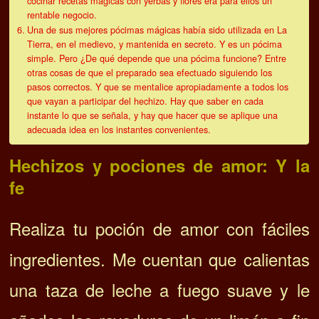
cocinar recetas mágicas con yerbas y flores era para ellos un
rentable negocio.
Una de sus mejores pócimas mágicas había sido utilizada en La
Tierra, en el medievo, y mantenida en secreto. Y es un pócima
simple. Pero ¿De qué depende que una pócima funcione? Entre
otras cosas de que el preparado sea efectuado siguiendo los
pasos correctos. Y que se mentalice apropiadamente a todos los
que vayan a participar del hechizo. Hay que saber en cada
instante lo que se señala, y hay que hacer que se aplique una
adecuada idea en los instantes convenientes.
Hechizos y pociones de amor: Y la
fe
Realiza tu poción de amor con fáciles
ingredientes. Me cuentan que calientas
una taza de leche a fuego suave y le