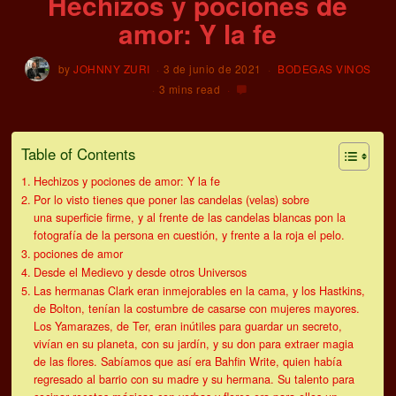
Hechizos y pociones de
amor: Y la fe
by
JOHNNY ZURI
3 de junio de 2021
BODEGAS VINOS
3 mins read
Table of Contents
Hechizos y pociones de amor: Y la fe
Por lo visto tienes que poner las candelas (velas) sobre
una superficie firme, y al frente de las candelas blancas pon la
fotografía de la persona en cuestión, y frente a la roja el pelo.
pociones de amor
Desde el Medievo y desde otros Universos
Las hermanas Clark eran inmejorables en la cama, y los Hastkins,
de Bolton, tenían la costumbre de casarse con mujeres mayores.
Los Yamarazes, de Ter, eran inútiles para guardar un secreto,
vivían en su planeta, con su jardín, y su don para extraer magia
de las flores. Sabíamos que así era Bahfin Write, quien había
regresado al barrio con su madre y su hermana. Su talento para