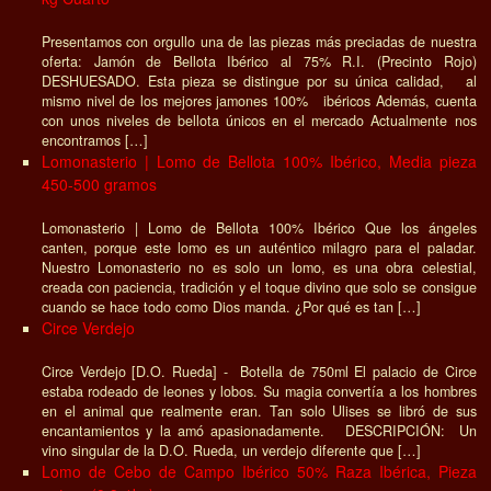
Presentamos con orgullo una de las piezas más preciadas de nuestra
oferta: Jamón de Bellota Ibérico al 75% R.I. (Precinto Rojo)
DESHUESADO. Esta pieza se distingue por su única calidad, al
mismo nivel de los mejores jamones 100% ibéricos Además, cuenta
con unos niveles de bellota únicos en el mercado Actualmente nos
encontramos […]
Lomonasterio | Lomo de Bellota 100% Ibérico, Media pieza
450-500 gramos
Lomonasterio | Lomo de Bellota 100% Ibérico Que los ángeles
canten, porque este lomo es un auténtico milagro para el paladar.
Nuestro Lomonasterio no es solo un lomo, es una obra celestial,
creada con paciencia, tradición y el toque divino que solo se consigue
cuando se hace todo como Dios manda. ¿Por qué es tan […]
Circe Verdejo
Circe Verdejo [D.O. Rueda] - Botella de 750ml El palacio de Circe
estaba rodeado de leones y lobos. Su magia convertía a los hombres
en el animal que realmente eran. Tan solo Ulises se libró de sus
encantamientos y la amó apasionadamente. DESCRIPCIÓN: Un
vino singular de la D.O. Rueda, un verdejo diferente que […]
Lomo de Cebo de Campo Ibérico 50% Raza Ibérica, Pieza