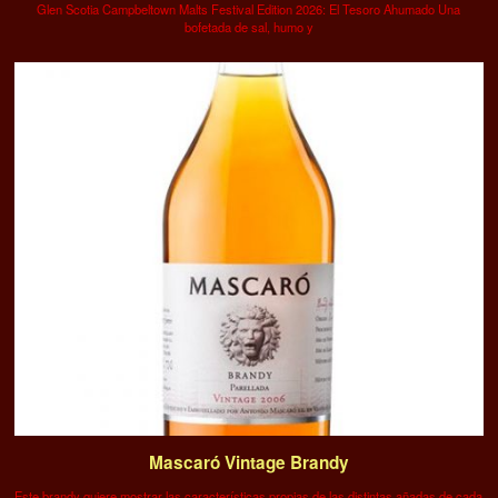
Glen Scotia Campbeltown Malts Festival Edition 2026: El Tesoro Ahumado Una
bofetada de sal, humo y
Mascaró Vintage Brandy
Este brandy quiere mostrar las características propias de las distintas añadas de cada