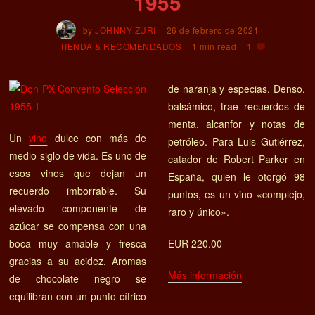
1955
by
JOHNNY ZURI
26 de febrero de 2021
TIENDA & RECOMENDADOS
1 min read
1
de naranja y especias. Denso,
balsámico, trae recuerdos de
menta, alcanfor y notas de
Un
vino
dulce con más de
petróleo. Para Luis Gutiérrez,
medio siglo de vida. Es uno de
catador de Robert Parker en
esos vinos que dejan un
España, quien le otorgó 98
recuerdo imborrable. Su
puntos, es un vino «complejo,
elevado componente de
raro y único».
azúcar se compensa con una
boca muy amable y fresca
EUR 220.00
gracias a su acidez. Aromas
Más información
de chocolate negro se
equilibran con un punto cítrico