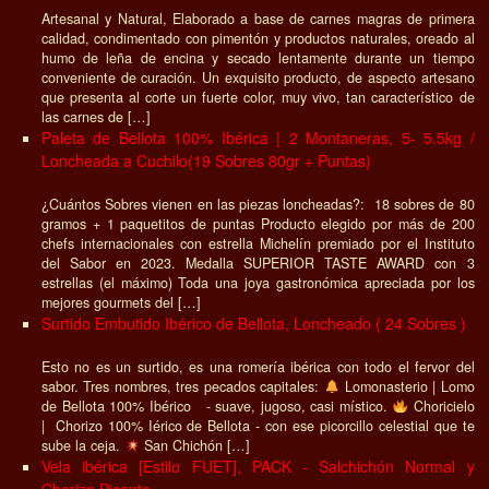
Artesanal y Natural, Elaborado a base de carnes magras de primera
calidad, condimentado con pimentón y productos naturales, oreado al
humo de leña de encina y secado lentamente durante un tiempo
conveniente de curación. Un exquisito producto, de aspecto artesano
que presenta al corte un fuerte color, muy vivo, tan característico de
las carnes de […]
Paleta de Bellota 100% Ibérica | 2 Montaneras, 5- 5.5kg /
Loncheada a Cuchilo(19 Sobres 80gr + Puntas)
¿Cuántos Sobres vienen en las piezas loncheadas?: 18 sobres de 80
gramos + 1 paquetitos de puntas Producto elegido por más de 200
chefs internacionales con estrella Michelín premiado por el Instituto
del Sabor en 2023. Medalla SUPERIOR TASTE AWARD con 3
estrellas (el máximo) Toda una joya gastronómica apreciada por los
mejores gourmets del […]
Surtido Embutido Ibérico de Bellota, Loncheado ( 24 Sobres )
Esto no es un surtido, es una romería ibérica con todo el fervor del
sabor. Tres nombres, tres pecados capitales:
Lomonasterio | Lomo
de Bellota 100% Ibérico - suave, jugoso, casi místico.
Choricielo
| Chorizo 100% Iérico de Bellota - con ese picorcillo celestial que te
sube la ceja.
San Chichón […]
Vela ibérica [Estilo FUET], PACK - Salchichón Normal y