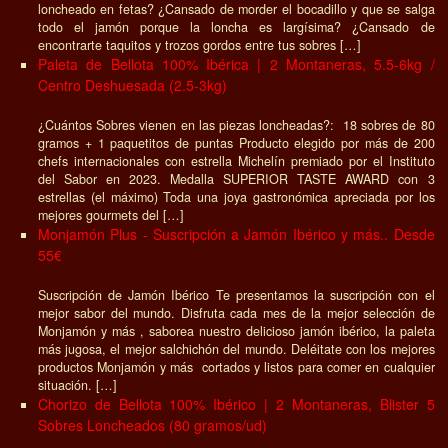
loncheado en fetas? ¿Cansado de morder el bocadillo y que se salga
todo el jamón porque la loncha es largísima? ¿Cansado de
encontrarte taquitos y trozos gordos entre tus sobres […]
Paleta de Bellota 100% Ibérica | 2 Montaneras, 5.5-6kg /
Centro Deshuesada (2.5-3kg)
¿Cuántos Sobres vienen en las piezas loncheadas?: 18 sobres de 80
gramos + 1 paquetitos de puntas Producto elegido por más de 200
chefs internacionales con estrella Michelín premiado por el Instituto
del Sabor en 2023. Medalla SUPERIOR TASTE AWARD con 3
estrellas (el máximo) Toda una joya gastronómica apreciada por los
mejores gourmets del […]
Monjamón Plus - Suscripción a Jamón Ibérico y más.. Desde
55€
Suscripción de Jamón Ibérico Te presentamos la suscripción con el
mejor sabor del mundo. Disfruta cada mes de la mejor selección de
Monjamón y más , saborea nuestro delicioso jamón ibérico, la paleta
más jugosa, el mejor salchichón del mundo. Deléitate con los mejores
productos Monjamón y más cortados y listos para comer en cualquier
situación. […]
Chorizo de Bellota 100% Ibérico | 2 Montaneras, Blister 5
Sobres Loncheados (80 gramos/ud)