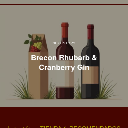
NEXT STORY
Brecon Rhubarb &
Cranberry Gin