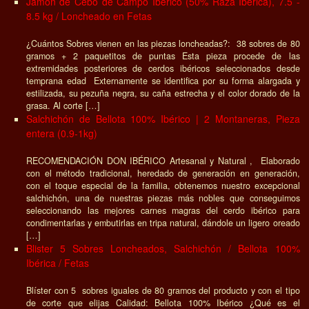
Jamón de Cebo de Campo Ibérico (50% Raza Ibérica), 7.5 -
8.5 kg / Loncheado en Fetas
¿Cuántos Sobres vienen en las piezas loncheadas?: 38 sobres de 80
gramos + 2 paquetitos de puntas Esta pieza procede de las
extremidades posteriores de cerdos ibéricos seleccionados desde
temprana edad Externamente se identifica por su forma alargada y
estilizada, su pezuña negra, su caña estrecha y el color dorado de la
grasa. Al corte […]
Salchichón de Bellota 100% Ibérico | 2 Montaneras, Pieza
entera (0.9-1kg)
RECOMENDACIÓN DON IBÉRICO Artesanal y Natural , Elaborado
con el método tradicional, heredado de generación en generación,
con el toque especial de la familia, obtenemos nuestro excepcional
salchichón, una de nuestras piezas más nobles que conseguimos
seleccionando las mejores carnes magras del cerdo ibérico para
condimentarlas y embutirlas en tripa natural, dándole un ligero oreado
[…]
Blister 5 Sobres Loncheados, Salchichón / Bellota 100%
Ibérica / Fetas
Blíster con 5 sobres iguales de 80 gramos del producto y con el tipo
de corte que elijas Calidad: Bellota 100% Ibérico ¿Qué es el