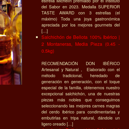
estrella Michelín premiado por el Instituto
del Sabor en 2023. Medalla SUPERIOR
TASTE AWARD con 3 estrellas (el
máximo) Toda una joya gastronómica
apreciada por los mejores gourmets del
[…]
Salchichón de Bellota 100% Ibérico |
2 Montaneras, Media Pieza (0.45 -
0.5kg)
RECOMENDACIÓN DON IBÉRICO
Artesanal y Natural , Elaborado con el
método tradicional, heredado de
generación en generación, con el toque
especial de la familia, obtenemos nuestro
excepcional salchichón, una de nuestras
piezas más nobles que conseguimos
seleccionando las mejores carnes magras
del cerdo ibérico para condimentarlas y
embutirlas en tripa natural, dándole un
ligero oreado […]