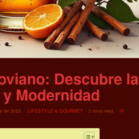
oviano: Descubre la
n y Modernidad
re de 2023
LIFESTYLE & GOURMET
3 mins read