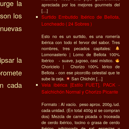
urge la
apreciada por los mejores gourmets del
[…]
 son los
Surtido Embutido Ibérico de Bellota,
Loncheado ( 24 Sobres )
 nuevas
Esto no es un surtido, es una romería
ibérica con todo el fervor del sabor. Tres
nombres, tres pecados capitales:
Lomonasterio | Lomo de Bellota 100%
psar la
Ibérico - suave, jugoso, casi místico.
Choricielo | Chorizo 100% Iérico de
 promete
Bellota - con ese picorcillo celestial que te
sube la ceja.
San Chichón […]
en cada
Vela ibérica [Estilo FUET], PACK -
Salchichón Normal y Chorizo Picante
Formato : Al vacío. peso aprox. 200g./ud.
cada unidad. (En total 400g si se compran
dos) Mezcla de carne picada o troceada
de cerdo ibérico, tocino o grasa de cerdo
ibérico, adicionada de sal, especias y