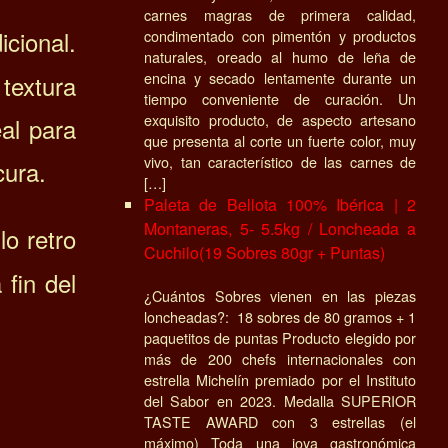
carnes magras de primera calidad,
icional.
condimentado con pimentón y productos
naturales, oreado al humo de leña de
encina y secado lentamente durante un
textura
tiempo conveniente de curación. Un
exquisito producto, de aspecto artesano
al para
que presenta al corte un fuerte color, muy
vivo, tan característico de las carnes de
cura.
[…]
Paleta de Bellota 100% Ibérica | 2
Montaneras, 5- 5.5kg / Loncheada a
lo retro
Cuchilo(19 Sobres 80gr + Puntas)
 fin del
¿Cuántos Sobres vienen en las piezas
loncheadas?: 18 sobres de 80 gramos + 1
paquetitos de puntas Producto elegido por
más de 200 chefs internacionales con
estrella Michelín premiado por el Instituto
del Sabor en 2023. Medalla SUPERIOR
TASTE AWARD con 3 estrellas (el
máximo) Toda una joya gastronómica