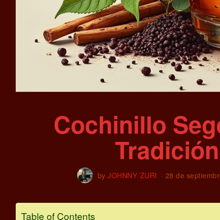
Cochinillo Seg
Tradició
by
JOHNNY ZURI
28 de septiemb
Table of Contents