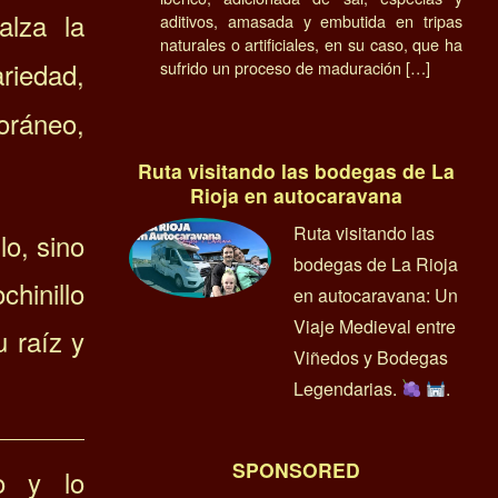
lza la
aditivos, amasada y embutida en tripas
naturales o artificiales, en su caso, que ha
riedad,
sufrido un proceso de maduración […]
oráneo,
Ruta visitando las bodegas de La
Rioja en autocaravana
Ruta visitando las
lo, sino
bodegas de La Rioja
chinillo
en autocaravana: Un
Viaje Medieval entre
 raíz y
Viñedos y Bodegas
Legendarias.
.
SPONSORED
o y lo