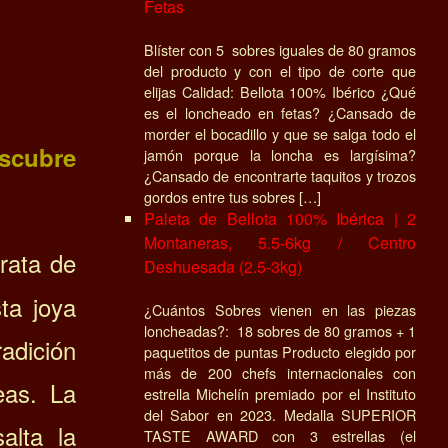
Fetas
Blíster con 5 sobres iguales de 80 gramos
del producto y con el tipo de corte que
elijas Calidad: Bellota 100% Ibérico ¿Qué
es el loncheado en fetas? ¿Cansado de
morder el bocadillo y que se salga todo el
scubre
jamón porque la loncha es largísima?
¿Cansado de encontrarte taquitos y trozos
gordos entre tus sobres […]
Paleta de Bellota 100% Ibérica | 2
Montaneras, 5.5-6kg / Centro
rata de
Deshuesada (2.5-3kg)
ta joya
¿Cuántos Sobres vienen en las piezas
loncheadas?: 18 sobres de 80 gramos + 1
radición
paquetitos de puntas Producto elegido por
más de 200 chefs internacionales con
eas. La
estrella Michelín premiado por el Instituto
del Sabor en 2023. Medalla SUPERIOR
alta la
TASTE AWARD con 3 estrellas (el