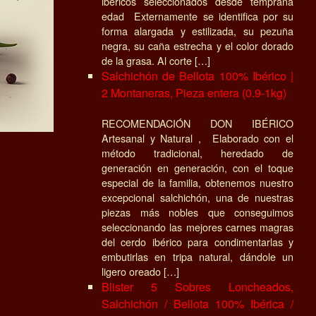
ibéricos seleccionados desde temprana
edad Externamente se identifica por su
forma alargada y estilizada, su pezuña
negra, su caña estrecha y el color dorado
de la grasa. Al corte […]
Salchichón de Bellota 100% Ibérico |
2 Montaneras, Pieza entera (0.9-1kg)
RECOMENDACIÓN DON IBÉRICO
Artesanal y Natural , Elaborado con el
método tradicional, heredado de
generación en generación, con el toque
especial de la familia, obtenemos nuestro
excepcional salchichón, una de nuestras
piezas más nobles que conseguimos
seleccionando las mejores carnes magras
del cerdo ibérico para condimentarlas y
embutirlas en tripa natural, dándole un
ligero oreado […]
Blister 5 Sobres Loncheados,
Salchichón / Bellota 100% Ibérica /