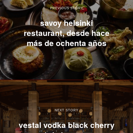
PREVIOUS STORY
savoy helsinki
restaurant, desde hace
más de ochenta años
NEXT STORY
vestal vodka black cherry