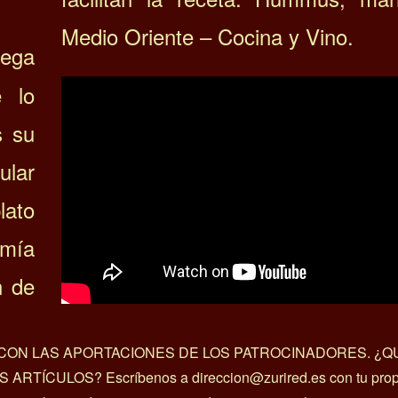
Medio Oriente – Cocina y Vino.
lega
e lo
s su
ular
lato
omía
n de
A CON LAS APORTACIONES DE LOS PATROCINADORES. ¿Q
ÍCULOS? Escríbenos a direccion@zurired.es con tu prop