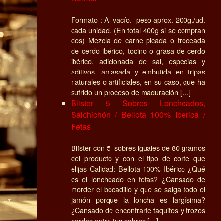
Formato : Al vacío. peso aprox. 200g./ud.
cada unidad. (En total 400g si se compran
dos) Mezcla de carne picada o troceada
de cerdo ibérico, tocino o grasa de cerdo
ibérico, adicionada de sal, especias y
aditivos, amasada y embutida en tripas
naturales o artificiales, en su caso, que ha
sufrido un proceso de maduración […]
Blister 5 Sobres Loncheados,
Salchichón / Bellota 100% Ibérica /
Fetas
Blíster con 5 sobres iguales de 80 gramos
del producto y con el tipo de corte que
elijas Calidad: Bellota 100% Ibérico ¿Qué
es el loncheado en fetas? ¿Cansado de
morder el bocadillo y que se salga todo el
jamón porque la loncha es largísima?
¿Cansado de encontrarte taquitos y trozos
gordos entre tus sobres […]