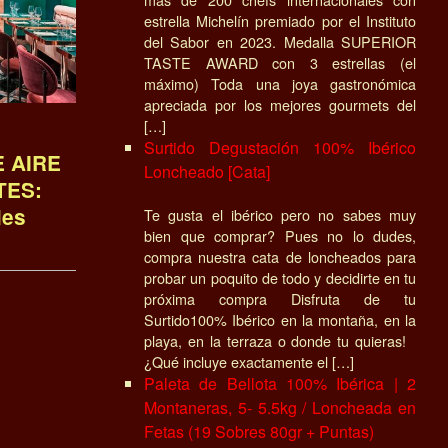
estrella Michelín premiado por el Instituto
del Sabor en 2023. Medalla SUPERIOR
TASTE AWARD con 3 estrellas (el
máximo) Toda una joya gastronómica
apreciada por los mejores gourmets del
[…]
Surtido Degustación 100% Ibérico
 AIRE
Loncheado [Cata]
TES:
les
Te gusta el ibérico pero no sabes muy
bien que comprar? Pues no lo dudes,
compra nuestra cata de loncheados para
probar un poquito de todo y decidirte en tu
próxima compra Disfruta de tu
Surtido100% Ibérico en la montaña, en la
playa, en la terraza o donde tu quieras!
¿Qué incluye exactamente el […]
Paleta de Bellota 100% Ibérica | 2
Montaneras, 5- 5.5kg / Loncheada en
Fetas (19 Sobres 80gr + Puntas)