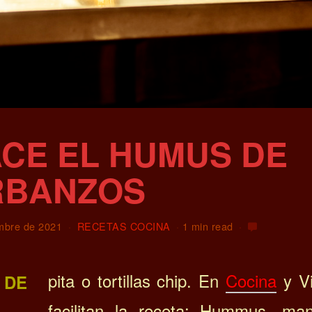
CE EL HUMUS DE
RBANZOS
embre de 2021
RECETAS COCINA
1 min read
pita o tortillas chip. En
Cocina
y Vi
 DE
facilitan la receta: Hummus, man