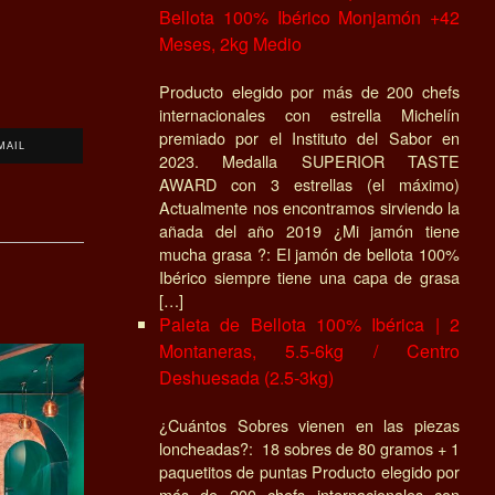
Bellota 100% Ibérico Monjamón +42
Meses, 2kg Medio
Producto elegido por más de 200 chefs
internacionales con estrella Michelín
premiado por el Instituto del Sabor en
MAIL
2023. Medalla SUPERIOR TASTE
AWARD con 3 estrellas (el máximo)
Actualmente nos encontramos sirviendo la
añada del año 2019 ¿Mi jamón tiene
mucha grasa ?: El jamón de bellota 100%
Ibérico siempre tiene una capa de grasa
[…]
Paleta de Bellota 100% Ibérica | 2
Montaneras, 5.5-6kg / Centro
Deshuesada (2.5-3kg)
¿Cuántos Sobres vienen en las piezas
loncheadas?: 18 sobres de 80 gramos + 1
paquetitos de puntas Producto elegido por
más de 200 chefs internacionales con