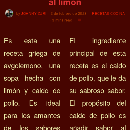
al limón
by
JOHNNY ZURI
3 de febrero de 2023
RECETAS COCINA
3 mins read
Es esta una
El ingrediente
receta griega de
principal de esta
avgolemono, una
receta es el caldo
sopa hecha con
de pollo, que le da
limón y caldo de
su sabroso sabor.
pollo. Es ideal
El propósito del
para los amantes
caldo de pollo es
de los sabores
añadir sabor al