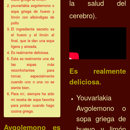
la salud del
youvarlakia avgolemono o
sopa griega de huevo y
cerebro).
limón con albóndigas de
pollo
El ingrediente secreto es
el huevo y el limón al
final, que le dan una sopa
ligera y aireada.
Es realmente deliciosa.
Esta es realmente una de
las sopas más
Es realmente
reconfortantes para
tomar, especialmente
deliciosa.
cuando uno o una no se
siente bien.
Para mí, siempre ha sido
Youvarlakia
mi receta de sopa favorita
Avgolemono o
para probar cuando hago
cocina griega.
sopa griega de
Avgolemono es
huevo y limón