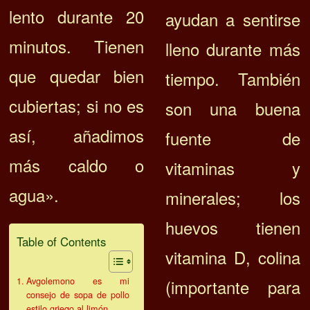
lento durante 20
ayudan a sentirse
minutos. Tienen
lleno durante más
que quedar bien
tiempo. También
cubiertas; si no es
son una buena
así, añadimos
fuente de
más caldo o
vitaminas y
agua».
minerales; los
huevos tienen
Table of Contents
vitamina D, colina
Avgolemono es mi
(importante para
consejo de sopa de pollo
estilo griego al limón.