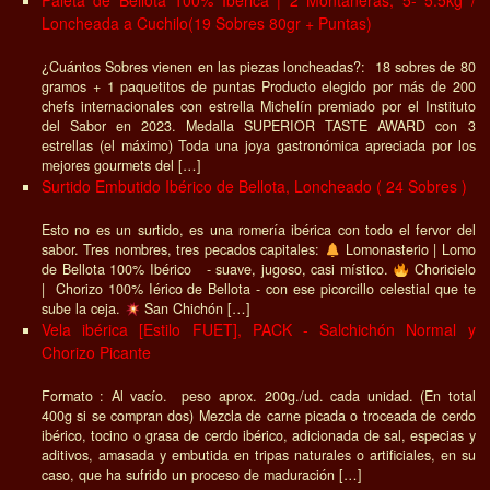
Paleta de Bellota 100% Ibérica | 2 Montaneras, 5- 5.5kg /
Loncheada a Cuchilo(19 Sobres 80gr + Puntas)
¿Cuántos Sobres vienen en las piezas loncheadas?: 18 sobres de 80
gramos + 1 paquetitos de puntas Producto elegido por más de 200
chefs internacionales con estrella Michelín premiado por el Instituto
del Sabor en 2023. Medalla SUPERIOR TASTE AWARD con 3
estrellas (el máximo) Toda una joya gastronómica apreciada por los
mejores gourmets del […]
Surtido Embutido Ibérico de Bellota, Loncheado ( 24 Sobres )
Esto no es un surtido, es una romería ibérica con todo el fervor del
sabor. Tres nombres, tres pecados capitales:
Lomonasterio | Lomo
de Bellota 100% Ibérico - suave, jugoso, casi místico.
Choricielo
| Chorizo 100% Iérico de Bellota - con ese picorcillo celestial que te
sube la ceja.
San Chichón […]
Vela ibérica [Estilo FUET], PACK - Salchichón Normal y
Chorizo Picante
Formato : Al vacío. peso aprox. 200g./ud. cada unidad. (En total
400g si se compran dos) Mezcla de carne picada o troceada de cerdo
ibérico, tocino o grasa de cerdo ibérico, adicionada de sal, especias y
aditivos, amasada y embutida en tripas naturales o artificiales, en su
caso, que ha sufrido un proceso de maduración […]