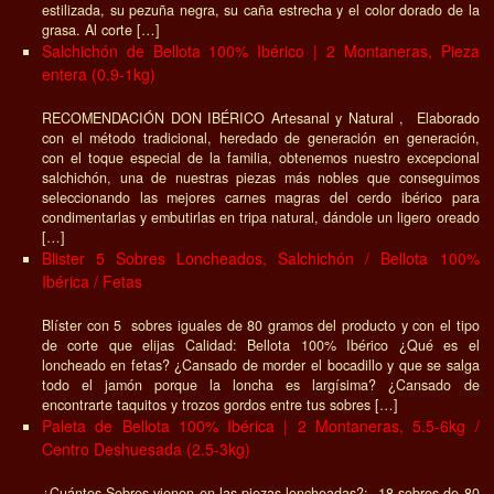
estilizada, su pezuña negra, su caña estrecha y el color dorado de la
grasa. Al corte […]
Salchichón de Bellota 100% Ibérico | 2 Montaneras, Pieza
entera (0.9-1kg)
RECOMENDACIÓN DON IBÉRICO Artesanal y Natural , Elaborado
con el método tradicional, heredado de generación en generación,
con el toque especial de la familia, obtenemos nuestro excepcional
salchichón, una de nuestras piezas más nobles que conseguimos
seleccionando las mejores carnes magras del cerdo ibérico para
condimentarlas y embutirlas en tripa natural, dándole un ligero oreado
[…]
Blister 5 Sobres Loncheados, Salchichón / Bellota 100%
Ibérica / Fetas
Blíster con 5 sobres iguales de 80 gramos del producto y con el tipo
de corte que elijas Calidad: Bellota 100% Ibérico ¿Qué es el
loncheado en fetas? ¿Cansado de morder el bocadillo y que se salga
todo el jamón porque la loncha es largísima? ¿Cansado de
encontrarte taquitos y trozos gordos entre tus sobres […]
Paleta de Bellota 100% Ibérica | 2 Montaneras, 5.5-6kg /
Centro Deshuesada (2.5-3kg)
¿Cuántos Sobres vienen en las piezas loncheadas?: 18 sobres de 80