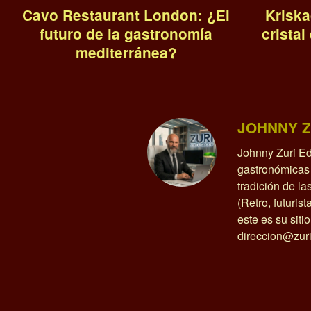
Cavo Restaurant London: ¿El
Kriska
futuro de la gastronomía
cristal
mediterránea?
JOHNNY Z
Johnny Zuri Ed
gastronómicas 
tradición de l
(Retro, futurist
este es su siti
direccion@zuri