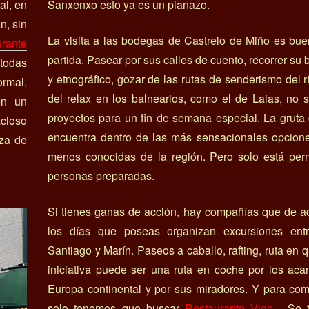
al, en
Sanxenxo esto ya es un planazo.
n, sin
La visita a las bodegas de Castrelo de Miño es bu
rante
partida. Pasear por sus calles de cuento, recorrer su
todas
y etnográfico, gozar de las rutas de senderismo del r
ormal,
del relax en los balnearios, como el de Laias, no 
en un
proyectos para un fin de semana especial. La gruta
cioso
encuentra dentro de las más sensacionales opcione
aza de
menos conocidas de la región. Pero solo está perm
personas preparadas.
Si tienes ganas de acción, hay compañías que de a
los días que poseas organizan excursiones ent
Santiago y Marín. Paseos a caballo, rafting, ruta en
iniciativa puede ser una ruta en coche por los aca
Europa continental y por sus miradores. Y para co
solo tenemos que buscar
Restaurante Vigo
. Se t