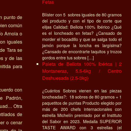
Fetas
Blíster con 5 sobres iguales de 80 gramos
en punto de
del producto y con el tipo de corte que
 bien común
elijas Calidad: Bellota 100% Ibérico ¿Qué
es el loncheado en fetas? ¿Cansado de
ío Arnoia o
morder el bocadillo y que se salga todo el
son iguales
jamón porque la loncha es largísima?
 de Tara se
¿Cansado de encontrarte taquitos y trozos
gordos entre tus sobres […]
s y de las
Paleta de Bellota 100% Ibérica | 2
itida para
Montaneras, 5.5-6kg / Centro
Deshuesada (2.5-3kg)
cuerdo con
¿Cuántos Sobres vienen en las piezas
loncheadas?: 18 sobres de 80 gramos + 1
re Padrón,
paquetitos de puntas Producto elegido por
 quad… Otra
más de 200 chefs internacionales con
ntilados de
estrella Michelín premiado por el Instituto
del Sabor en 2023. Medalla SUPERIOR
mer o cenar
TASTE AWARD con 3 estrellas (el
rata de la