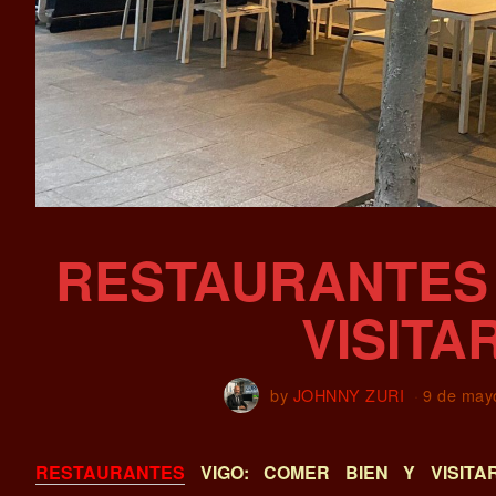
RESTAURANTES 
VISITA
by
JOHNNY ZURI
9 de may
RESTAURANTES
VIGO: COMER BIEN Y VISITA