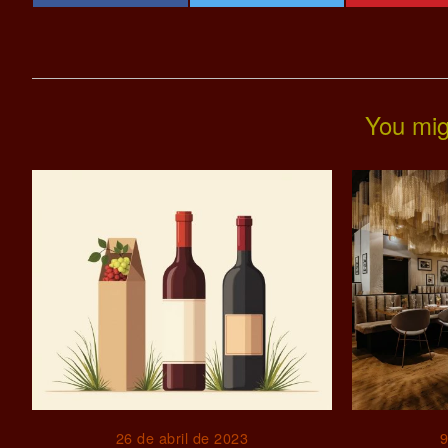
You mig
26 de abril de 2023
9