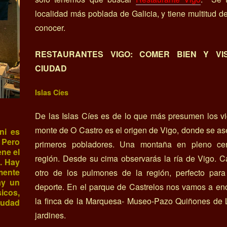
localidad más poblada de Galicia, y tiene multitud de
conocer.
RESTAURANTES VIGO: COMER BIEN Y VI
CIUDAD
Islas Cíes
De las Islas Cíes es de lo que más presumen los v
monte de O Castro es el origen de Vigo, donde se as
ni es
 Pero
primeros pobladores. Una montaña en pleno ce
ene el
región. Desde su cima observarás la ría de Vigo. C
. Hay
mente
otro de los pulmones de la región, perfecto par
ay un
deporte. En el parque de Castrelos nos vamos a en
cos,
la finca de la Marquesa- Museo-Pazo Quiñones de 
iudad
jardines.