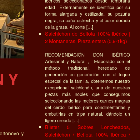
ibéricos seleccionados desde temprana
edad Externamente se identifica por su
forma alargada y estilizada, su pezuña
negra, su caña estrecha y el color dorado
de la grasa. Al corte […]
Salchichón de Bellota 100% Ibérico |
2 Montaneras, Pieza entera (0.9-1kg)
RECOMENDACIÓN DON IBÉRICO
Artesanal y Natural , Elaborado con el
método tradicional, heredado de
 Y
generación en generación, con el toque
especial de la familia, obtenemos nuestro
excepcional salchichón, una de nuestras
piezas más nobles que conseguimos
seleccionando las mejores carnes magras
del cerdo ibérico para condimentarlas y
embutirlas en tripa natural, dándole un
ligero oreado […]
Blister 5 Sobres Loncheados,
Portonovo y
Salchichón / Bellota 100% Ibérica /