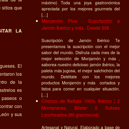
máximo) Toda una joya gastronómica
 sitios que
apreciada por los mejores gourmets del
[…]
Monjamón Plus - Suscripción a
Jamón Ibérico y más.. Desde 55€
SITAR LA
Suscripción de Jamón Ibérico Te
presentamos la suscripción con el mejor
sabor del mundo. Disfruta cada mes de la
mejor selección de Monjamón y más ,
saborea nuestro delicioso jamón ibérico, la
igueses. El
paleta más jugosa, el mejor salchichón del
entaron los
mundo. Deléitate con los mejores
ntro de la
productos Monjamón y más cortados y
listos para comer en cualquier situación.
astrelos es
[…]
a paseos o
Chorizo de Bellota 100% Ibérico | 2
contrar con
Montaneras, Blister 5 Sobres
León y sus
Loncheados (80 gramos/ud)
Artesanal y Natural, Elaborado a base de