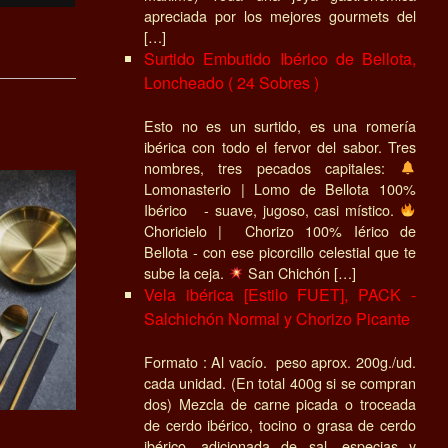
apreciada por los mejores gourmets del
[…]
Surtido Embutido Ibérico de Bellota,
Loncheado ( 24 Sobres )
Esto no es un surtido, es una romería
ibérica con todo el fervor del sabor. Tres
nombres, tres pecados capitales:
Lomonasterio | Lomo de Bellota 100%
Ibérico - suave, jugoso, casi místico.
Choricielo | Chorizo 100% Iérico de
Bellota - con ese picorcillo celestial que te
sube la ceja.
San Chichón […]
Vela ibérica [Estilo FUET], PACK -
Salchichón Normal y Chorizo Picante
Formato : Al vacío. peso aprox. 200g./ud.
cada unidad. (En total 400g si se compran
dos) Mezcla de carne picada o troceada
de cerdo ibérico, tocino o grasa de cerdo
ibérico, adicionada de sal, especias y