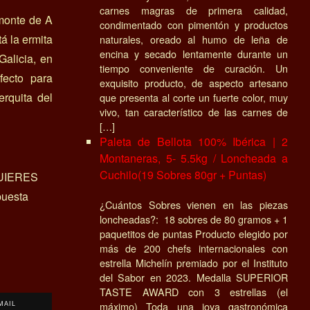
carnes magras de primera calidad,
 monte de A
condimentado con pimentón y productos
á la ermita
naturales, oreado al humo de leña de
encina y secado lentamente durante un
alicia, en
tiempo conveniente de curación. Un
fecto para
exquisito producto, de aspecto artesano
erquita del
que presenta al corte un fuerte color, muy
vivo, tan característico de las carnes de
[…]
Paleta de Bellota 100% Ibérica | 2
Montaneras, 5- 5.5kg / Loncheada a
Cuchilo(19 Sobres 80gr + Puntas)
UIERES
uesta
¿Cuántos Sobres vienen en las piezas
loncheadas?: 18 sobres de 80 gramos + 1
paquetitos de puntas Producto elegido por
más de 200 chefs internacionales con
estrella Michelín premiado por el Instituto
del Sabor en 2023. Medalla SUPERIOR
TASTE AWARD con 3 estrellas (el
máximo) Toda una joya gastronómica
MAIL