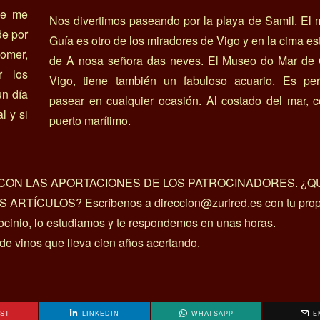
ue me
Nos divertimos paseando por la playa de Samil. El
de por
Guía es otro de los miradores de Vigo y en la cima est
omer,
de A nosa señora das neves. El Museo do Mar de G
r los
Vigo, tiene también un fabuloso acuario. Es per
un día
pasear en cualquier ocasión. Al costado del mar, c
l y si
puerto marítimo.
A CON LAS APORTACIONES DE LOS PATROCINADORES. ¿Q
ÍCULOS? Escríbenos a direccion@zurired.es con tu prop
rocinio, lo estudiamos y te respondemos en unas horas.
 de vinos que lleva cien años acertando.
EST
LINKEDIN
WHATSAPP
E