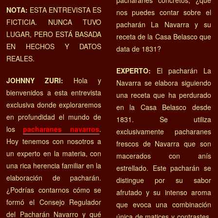
NOTA:
ESTA ENTREVISTA ES
nos puedes contar sobre el
FICTICIA. NUNCA TUVO
pacharán La Navarra y su
LUGAR, PERO ESTÁ BASADA
receta de la Casa Belasco que
EN HECHOS Y DATOS
data de 1831?
REALES.
EXPERTO:
El pacharán La
JOHNNY ZURI:
Hola y
Navarra se elabora siguiendo
bienvenidos a esta entrevista
una receta que ha perdurado
exclusiva donde exploraremos
en la Casa Belasco desde
en profundidad el mundo de
1831. Se utiliza
los
pacharanes navarros
.
exclusivamente pacharanes
Hoy tenemos con nosotros a
frescos de Navarra que son
un experto en la materia, con
macerados con anís
una rica herencia familiar en la
estrellado. Este pacharán se
elaboración de pacharán.
distingue por su sabor
¿Podrías contarnos cómo se
afrutado y su intenso aroma
formó el Consejo Regulador
que evoca una combinación
del Pacharán Navarro y qué
única de matices y contrastes.