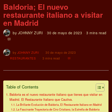
Baldoria; El nuevo
restaurante italiano a visitar
en Madrid
by
JOHNNY ZURI
30 de mayo de 2023
3 mins read
by
JOHNNY ZURI
30 de mayo de 2023
RESTAURANTES
3 mins read
Table of Contents
Baldoria es el nuevo restaurante italiano que tienes que visitar en
Madrid. El Restaurante Italiano que Cautiva.
La Brillante Evolución de Baldoria, El Restaurante Italiano en Madrid
La Fascinante Trayectoria de Ciro Cristiano, la Estrella de Baldoria