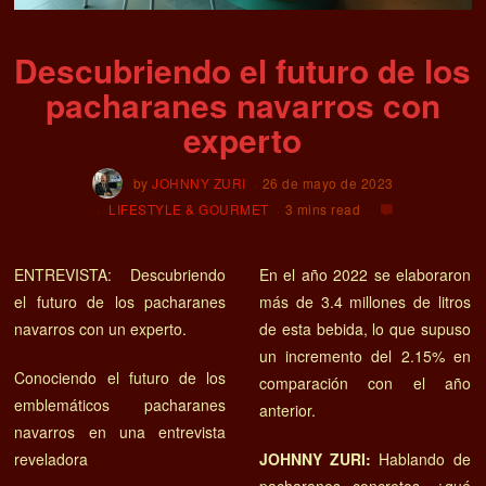
Descubriendo el futuro de los
pacharanes navarros con
experto
by
JOHNNY ZURI
26 de mayo de 2023
LIFESTYLE & GOURMET
3 mins read
ENTREVISTA: Descubriendo
En el año 2022 se elaboraron
el futuro de los pacharanes
más de 3.4 millones de litros
navarros con un experto.
de esta bebida, lo que supuso
un incremento del 2.15% en
Conociendo el futuro de los
comparación con el año
emblemáticos pacharanes
anterior.
navarros en una entrevista
reveladora
JOHNNY ZURI:
Hablando de
pacharanes concretos, ¿qué