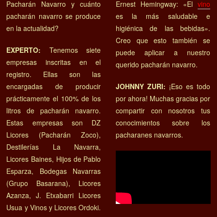
Pacharán Navarro y cuánto
Ernest Hemingway: «El
vino
pacharán navarro se produce
es la más saludable e
en la actualidad?
higiénica de las bebidas».
Creo que esto también se
EXPERTO:
Tenemos siete
puede aplicar a nuestro
empresas inscritas en el
querido pacharán navarro.
registro. Ellas son las
encargadas de producir
JOHNNY ZURI:
¡Eso es todo
prácticamente el 100% de los
por ahora! Muchas gracias por
litros de pacharán navarro.
compartir con nosotros tus
Estas empresas son DZ
conocimientos sobre los
Licores (Pacharán Zoco),
pacharanes navarros.
Destilerías La Navarra,
Licores Baines, Hijos de Pablo
Esparza, Bodegas Navarras
(Grupo Basarana), Licores
Azanza, J. Etxabarri Licores
Usua y Vinos y Licores Ordoki.