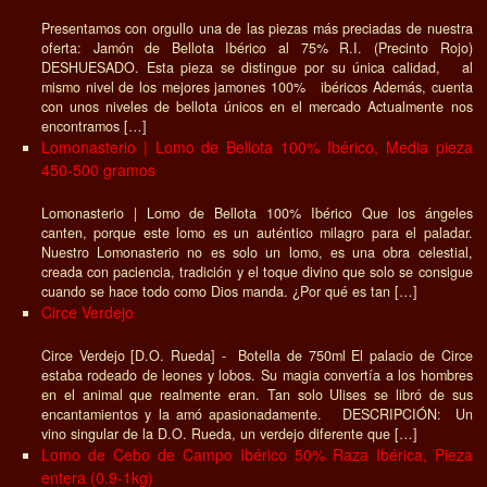
Presentamos con orgullo una de las piezas más preciadas de nuestra
oferta: Jamón de Bellota Ibérico al 75% R.I. (Precinto Rojo)
DESHUESADO. Esta pieza se distingue por su única calidad, al
mismo nivel de los mejores jamones 100% ibéricos Además, cuenta
con unos niveles de bellota únicos en el mercado Actualmente nos
encontramos […]
Lomonasterio | Lomo de Bellota 100% Ibérico, Media pieza
450-500 gramos
Lomonasterio | Lomo de Bellota 100% Ibérico Que los ángeles
canten, porque este lomo es un auténtico milagro para el paladar.
Nuestro Lomonasterio no es solo un lomo, es una obra celestial,
creada con paciencia, tradición y el toque divino que solo se consigue
cuando se hace todo como Dios manda. ¿Por qué es tan […]
Circe Verdejo
Circe Verdejo [D.O. Rueda] - Botella de 750ml El palacio de Circe
estaba rodeado de leones y lobos. Su magia convertía a los hombres
en el animal que realmente eran. Tan solo Ulises se libró de sus
encantamientos y la amó apasionadamente. DESCRIPCIÓN: Un
vino singular de la D.O. Rueda, un verdejo diferente que […]
Lomo de Cebo de Campo Ibérico 50% Raza Ibérica, Pieza
entera (0.9-1kg)