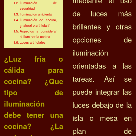
m
ediante el uso
Iluminación de
seguridad
de luces más
Iluminación ambiental
Iluminación de cocina,
brillantes y otras
¿natural o artificial?
Aspectos a considerar
al iluminar la cocina
opciones de
Luces artificiales
iluminación
¿Luz fría o
orientadas a las
cálida para
tareas. Así se
cocina? ¿Que
puede integrar las
tipo de
iluminación
luces debajo de la
debe tener una
isla o mesa en
cocina? ¿La
plan de