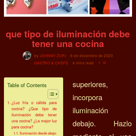
que tipo de iluminación debe
tener una cocina
by
JOHNNY ZURI
6 de diciembre de 2020
GASTRO & CHEFS
4 mins read
1
superiores,
Table of Contents
incorpora
¿Luz fría o cálida para
iluminación
cocina? ¿Que tipo de
iluminación debe tener
debajo. Hazlo
una cocina? ¿La mejor luz
para cocina?
Iluminación desde abajo