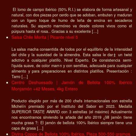
El lomo de campo ibérico (50% R.I.) se elabora de forma artesanal y
natural, con dos piezas por cerdo que se adoban, embuten y maduran
con un ligero toque de humo de leña de encina en secaderos
naturales. Su aspecto marmóreo va desde colores vivos como el
púrpura hasta el rosa.. Gracias a su excelente […]
Salsa Chile Morita | Picante nivel 5
La salsa macha consentida de todos por el equilibrio de la intensidad
del chile y la suavidad de la almendra. Esta salsa le dar‡ un twist
adictivo a cualquier platillo. Nivel Experto. De consistencia semi-
l'quida suave, de color marr-n y con semillas, adecuada para cualquier
alimento y para preparaciones en distintos platillos. Presentación :
Tarro […]
Centro Deshuesado | Jamón de Bellota 100% Ibérico
Monjamón +42 Meses, 4kg Entero
Producto elegido por más de 200 chefs internacionales con estrella
Michelín premiado por el Instituto del Sabor en 2023. Medalla
SUPERIOR TASTE AWARD con 3 estrellas (el máximo) Actualmente
nos encontramos sirviendo la añada del año 2019 ¿Mi jamón tiene
mucha grasa ?: El jamón de bellota 100% Ibérico siempre tiene una
capa de grasa […]
Divina Coppa de Bellota 100% Ibérica, Pieza 500-550 gramos