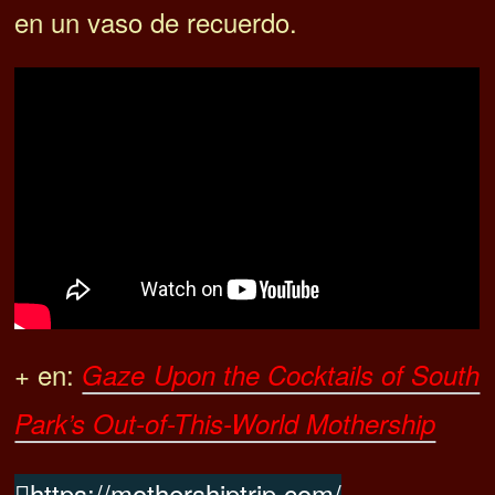
en un vaso de recuerdo.
+ en:
Gaze Upon the Cocktails of South
Park’s Out-of-This-World Mothership
https://mothershiptrip.com/