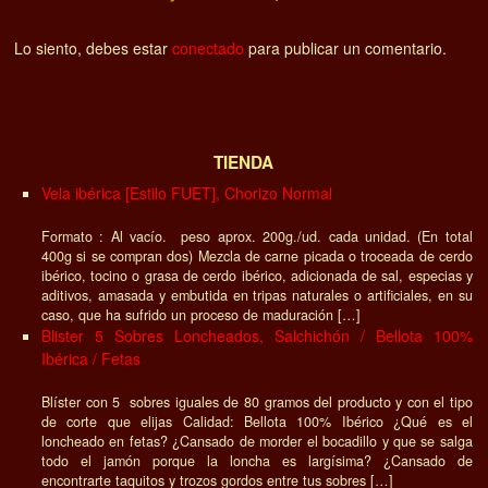
Lo siento, debes estar
conectado
para publicar un comentario.
TIENDA
Vela ibérica [Estilo FUET], Chorizo Normal
Formato : Al vacío. peso aprox. 200g./ud. cada unidad. (En total
400g si se compran dos) Mezcla de carne picada o troceada de cerdo
ibérico, tocino o grasa de cerdo ibérico, adicionada de sal, especias y
aditivos, amasada y embutida en tripas naturales o artificiales, en su
caso, que ha sufrido un proceso de maduración […]
Blister 5 Sobres Loncheados, Salchichón / Bellota 100%
Ibérica / Fetas
Blíster con 5 sobres iguales de 80 gramos del producto y con el tipo
de corte que elijas Calidad: Bellota 100% Ibérico ¿Qué es el
loncheado en fetas? ¿Cansado de morder el bocadillo y que se salga
todo el jamón porque la loncha es largísima? ¿Cansado de
encontrarte taquitos y trozos gordos entre tus sobres […]