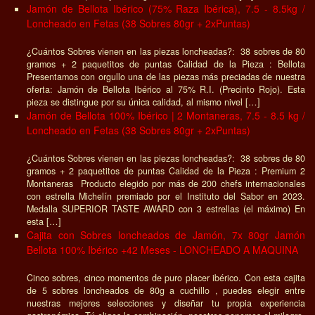
Jamón de Bellota Ibérico (75% Raza Ibérica), 7.5 - 8.5kg /
Loncheado en Fetas (38 Sobres 80gr + 2xPuntas)
¿Cuántos Sobres vienen en las piezas loncheadas?: 38 sobres de 80
gramos + 2 paquetitos de puntas Calidad de la Pieza : Bellota
Presentamos con orgullo una de las piezas más preciadas de nuestra
oferta: Jamón de Bellota Ibérico al 75% R.I. (Precinto Rojo). Esta
pieza se distingue por su única calidad, al mismo nivel […]
Jamón de Bellota 100% Ibérico | 2 Montaneras, 7.5 - 8.5 kg /
Loncheado en Fetas (38 Sobres 80gr + 2xPuntas)
¿Cuántos Sobres vienen en las piezas loncheadas?: 38 sobres de 80
gramos + 2 paquetitos de puntas Calidad de la Pieza : Premium 2
Montaneras Producto elegido por más de 200 chefs internacionales
con estrella Michelín premiado por el Instituto del Sabor en 2023.
Medalla SUPERIOR TASTE AWARD con 3 estrellas (el máximo) En
esta […]
Cajita con Sobres loncheados de Jamón, 7x 80gr Jamón
Bellota 100% Ibérico +42 Meses - LONCHEADO A MAQUINA
Cinco sobres, cinco momentos de puro placer ibérico. Con esta cajita
de 5 sobres loncheados de 80g a cuchillo , puedes elegir entre
nuestras mejores selecciones y diseñar tu propia experiencia