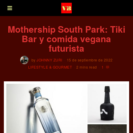
Mothership South Park: Tiki
Bar y comida vegana
futurista
by
JOHNNY ZURI
15 de septiembre de 2022
LIFESTYLE & GOURMET
2 mins read
1