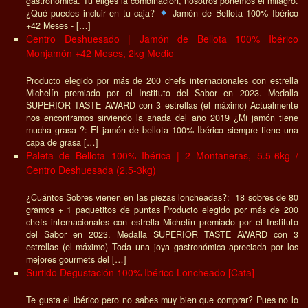
gastronómica. Tú eliges la combinación, nosotros ponemos el milagro.
¿Qué puedes incluir en tu caja?
Jamón de Bellota 100% Ibérico
+42 Meses - […]
Centro Deshuesado | Jamón de Bellota 100% Ibérico
Monjamón +42 Meses, 2kg Medio
Producto elegido por más de 200 chefs internacionales con estrella
Michelín premiado por el Instituto del Sabor en 2023. Medalla
SUPERIOR TASTE AWARD con 3 estrellas (el máximo) Actualmente
nos encontramos sirviendo la añada del año 2019 ¿Mi jamón tiene
mucha grasa ?: El jamón de bellota 100% Ibérico siempre tiene una
capa de grasa […]
Paleta de Bellota 100% Ibérica | 2 Montaneras, 5.5-6kg /
Centro Deshuesada (2.5-3kg)
¿Cuántos Sobres vienen en las piezas loncheadas?: 18 sobres de 80
gramos + 1 paquetitos de puntas Producto elegido por más de 200
chefs internacionales con estrella Michelín premiado por el Instituto
del Sabor en 2023. Medalla SUPERIOR TASTE AWARD con 3
estrellas (el máximo) Toda una joya gastronómica apreciada por los
mejores gourmets del […]
Surtido Degustación 100% Ibérico Loncheado [Cata]
Te gusta el ibérico pero no sabes muy bien que comprar? Pues no lo