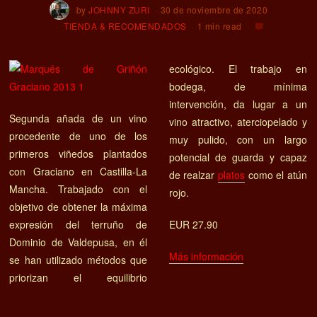
by
JOHNNY ZURI
30 de noviembre de 2020
TIENDA & RECOMENDADOS
1 min read
ecológico. El trabajo en
bodega, de mínima
intervención, da lugar a un
Segunda añada de un vino
vino atractivo, aterciopelado y
procedente de uno de los
muy pulido, con un largo
primeros viñedos plantados
potencial de guarda y capaz
con Graciano en Castilla-La
de realzar
platos
como el atún
Mancha. Trabajado con el
rojo.
objetivo de obtener la máxima
expresión del terruño de
EUR 27.90
Dominio de Valdepusa, en él
Más información
se han utilizado métodos que
priorizan el equilibrio