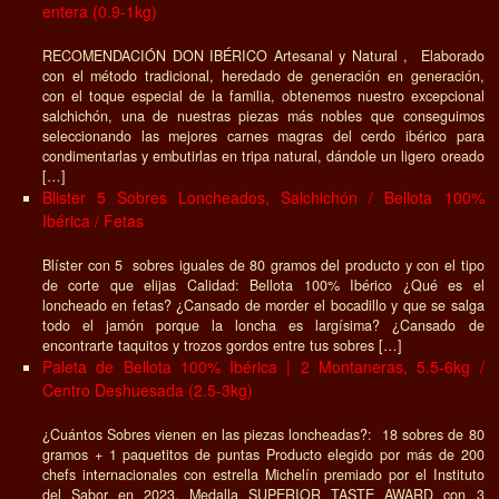
entera (0.9-1kg)
RECOMENDACIÓN DON IBÉRICO Artesanal y Natural , Elaborado
con el método tradicional, heredado de generación en generación,
con el toque especial de la familia, obtenemos nuestro excepcional
salchichón, una de nuestras piezas más nobles que conseguimos
seleccionando las mejores carnes magras del cerdo ibérico para
condimentarlas y embutirlas en tripa natural, dándole un ligero oreado
[…]
Blister 5 Sobres Loncheados, Salchichón / Bellota 100%
Ibérica / Fetas
Blíster con 5 sobres iguales de 80 gramos del producto y con el tipo
de corte que elijas Calidad: Bellota 100% Ibérico ¿Qué es el
loncheado en fetas? ¿Cansado de morder el bocadillo y que se salga
todo el jamón porque la loncha es largísima? ¿Cansado de
encontrarte taquitos y trozos gordos entre tus sobres […]
Paleta de Bellota 100% Ibérica | 2 Montaneras, 5.5-6kg /
Centro Deshuesada (2.5-3kg)
¿Cuántos Sobres vienen en las piezas loncheadas?: 18 sobres de 80
gramos + 1 paquetitos de puntas Producto elegido por más de 200
chefs internacionales con estrella Michelín premiado por el Instituto
del Sabor en 2023. Medalla SUPERIOR TASTE AWARD con 3