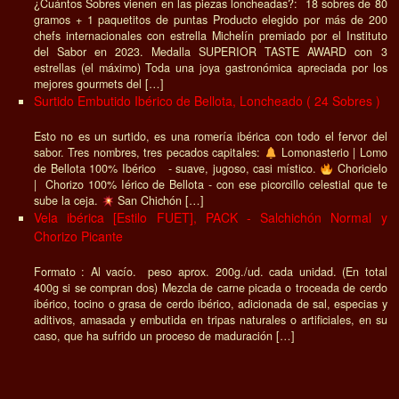
¿Cuántos Sobres vienen en las piezas loncheadas?: 18 sobres de 80
gramos + 1 paquetitos de puntas Producto elegido por más de 200
chefs internacionales con estrella Michelín premiado por el Instituto
del Sabor en 2023. Medalla SUPERIOR TASTE AWARD con 3
estrellas (el máximo) Toda una joya gastronómica apreciada por los
mejores gourmets del […]
Surtido Embutido Ibérico de Bellota, Loncheado ( 24 Sobres )
Esto no es un surtido, es una romería ibérica con todo el fervor del
sabor. Tres nombres, tres pecados capitales:
Lomonasterio | Lomo
de Bellota 100% Ibérico - suave, jugoso, casi místico.
Choricielo
| Chorizo 100% Iérico de Bellota - con ese picorcillo celestial que te
sube la ceja.
San Chichón […]
Vela ibérica [Estilo FUET], PACK - Salchichón Normal y
Chorizo Picante
Formato : Al vacío. peso aprox. 200g./ud. cada unidad. (En total
400g si se compran dos) Mezcla de carne picada o troceada de cerdo
ibérico, tocino o grasa de cerdo ibérico, adicionada de sal, especias y
aditivos, amasada y embutida en tripas naturales o artificiales, en su
caso, que ha sufrido un proceso de maduración […]