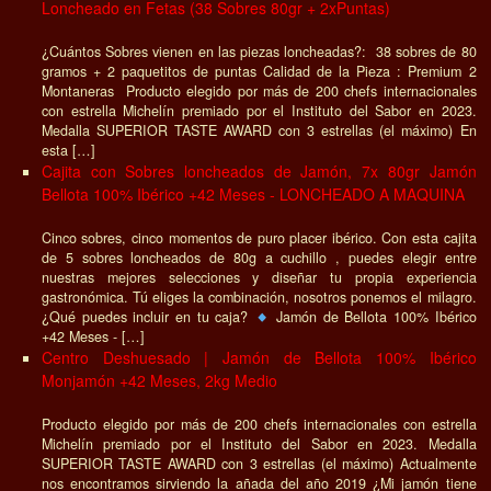
Loncheado en Fetas (38 Sobres 80gr + 2xPuntas)
¿Cuántos Sobres vienen en las piezas loncheadas?: 38 sobres de 80
gramos + 2 paquetitos de puntas Calidad de la Pieza : Premium 2
Montaneras Producto elegido por más de 200 chefs internacionales
con estrella Michelín premiado por el Instituto del Sabor en 2023.
Medalla SUPERIOR TASTE AWARD con 3 estrellas (el máximo) En
esta […]
Cajita con Sobres loncheados de Jamón, 7x 80gr Jamón
Bellota 100% Ibérico +42 Meses - LONCHEADO A MAQUINA
Cinco sobres, cinco momentos de puro placer ibérico. Con esta cajita
de 5 sobres loncheados de 80g a cuchillo , puedes elegir entre
nuestras mejores selecciones y diseñar tu propia experiencia
gastronómica. Tú eliges la combinación, nosotros ponemos el milagro.
¿Qué puedes incluir en tu caja?
Jamón de Bellota 100% Ibérico
+42 Meses - […]
Centro Deshuesado | Jamón de Bellota 100% Ibérico
Monjamón +42 Meses, 2kg Medio
Producto elegido por más de 200 chefs internacionales con estrella
Michelín premiado por el Instituto del Sabor en 2023. Medalla
SUPERIOR TASTE AWARD con 3 estrellas (el máximo) Actualmente
nos encontramos sirviendo la añada del año 2019 ¿Mi jamón tiene