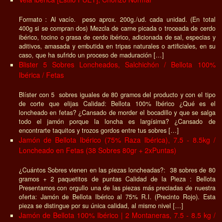
Formato : Al vacío. peso aprox. 200g./ud. cada unidad. (En total
400g si se compran dos) Mezcla de carne picada o troceada de cerdo
ibérico, tocino o grasa de cerdo ibérico, adicionada de sal, especias y
aditivos, amasada y embutida en tripas naturales o artificiales, en su
caso, que ha sufrido un proceso de maduración […]
Blister 5 Sobres Loncheados, Salchichón / Bellota 100%
Ibérica / Fetas
Blíster con 5 sobres iguales de 80 gramos del producto y con el tipo
de corte que elijas Calidad: Bellota 100% Ibérico ¿Qué es el
loncheado en fetas? ¿Cansado de morder el bocadillo y que se salga
todo el jamón porque la loncha es largísima? ¿Cansado de
encontrarte taquitos y trozos gordos entre tus sobres […]
Jamón de Bellota Ibérico (75% Raza Ibérica), 7.5 - 8.5kg /
Loncheado en Fetas (38 Sobres 80gr + 2xPuntas)
¿Cuántos Sobres vienen en las piezas loncheadas?: 38 sobres de 80
gramos + 2 paquetitos de puntas Calidad de la Pieza : Bellota
Presentamos con orgullo una de las piezas más preciadas de nuestra
oferta: Jamón de Bellota Ibérico al 75% R.I. (Precinto Rojo). Esta
pieza se distingue por su única calidad, al mismo nivel […]
Jamón de Bellota 100% Ibérico | 2 Montaneras, 7.5 - 8.5 kg /