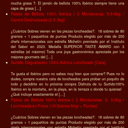
mucha grasa ?: El jamón de bellota 100% Ibérico siempre tiene una
capa de grasa […]
Paleta de Bellota 100% Ibérica | 2 Montaneras, 5.5-6kg /
Centro Deshuesada (2.5-3kg)
¿Cuántos Sobres vienen en las piezas loncheadas?: 18 sobres de 80
gramos + 1 paquetitos de puntas Producto elegido por más de 200
chefs internacionales con estrella Michelín premiado por el Instituto
del Sabor en 2023. Medalla SUPERIOR TASTE AWARD con 3
estrellas (el máximo) Toda una joya gastronómica apreciada por los
mejores gourmets del […]
Surtido Degustación 100% Ibérico Loncheado [Cata]
Te gusta el ibérico pero no sabes muy bien que comprar? Pues no lo
dudes, compra nuestra cata de loncheados para probar un poquito de
todo y decidirte en tu próxima compra Disfruta de tu Surtido100%
Ibérico en la montaña, en la playa, en la terraza o donde tu quieras!
¿Qué incluye exactamente el […]
Paleta de Bellota 100% Ibérica | 2 Montaneras, 5- 5.5kg /
Loncheada en Fetas (19 Sobres 80gr + Puntas)
¿Cuántos Sobres vienen en las piezas loncheadas?: 18 sobres de 80
gramos + 1 paquetitos de puntas Producto elegido por más de 200
chefs internacionales con estrella Michelín premiado por el Instituto