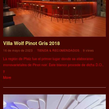
Villa Wolf Pinot Gris 2018
16 de mayo de 2023
TIENDA & RECOMENDADOS
9 views
La región de Pfalz fue el primer lugar donde se elaboraron
monovarietales de Pinot noir. Este blanco procede de dicha D.O.,
y
More