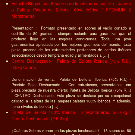
Estuche Regalo con 5 sobres de loncheado a cuchillo - Jamón
o Paleta, Paleta de Bellota 100% Ibérica / PREMIUM 2
Montaneras
Presentacion : Formato presentado en sobres al vacío cortado a
cuchillo de 80 gramos , siempre reciente para garantizar que el
producto llega en las mejores condiciones. Toda una joya
gastronómica apreciada por los mejores gourmets del mundo. Esta
pieza procede de las extremidades posteriores de cerdos ibéricos
seleccionados desde temprana edad y alimentados a […]
Centro Deshuesado | Paleta de Bellota Ibérica (75% R.I.),
0,5kg Cuarto
Denominación de venta: Paleta de Bellota Ibérica (75% R.I.) -
Precinto Rojo- Deshuesado - Con entusiasmo, presentamos una
pieza preciada de nuestra oferta: Paleta de Bellota Ibérica (75% R.I.)
- CENTRO Deshuesado. Esta pieza se destaca por su excepcional
calidad, a la altura de las mejores paletas 100% ibéricos. Y además,
tiene niveles de bellota […]
Paleta de Bellota 100% Ibérica | 2 Montaneras, 5.5-6kg /
Centro Deshuesada (2.5-3kg)
¿Cuántos Sobres vienen en las piezas loncheadas?: 18 sobres de 80