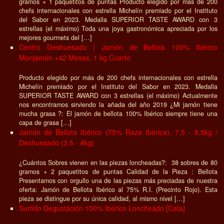
gramos + 1 paquetitos de puntas Producto elegido por más de 200
chefs internacionales con estrella Michelín premiado por el Instituto
del Sabor en 2023. Medalla SUPERIOR TASTE AWARD con 3
estrellas (el máximo) Toda una joya gastronómica apreciada por los
mejores gourmets del […]
Centro Deshuesado | Jamón de Bellota 100% Ibérico
Monjamón +42 Meses, 1 kg Cuarto
Producto elegido por más de 200 chefs internacionales con estrella
Michelín premiado por el Instituto del Sabor en 2023. Medalla
SUPERIOR TASTE AWARD con 3 estrellas (el máximo) Actualmente
nos encontramos sirviendo la añada del año 2019 ¿Mi jamón tiene
mucha grasa ?: El jamón de bellota 100% Ibérico siempre tiene una
capa de grasa […]
Jamón de Bellota Ibérico (75% Raza Ibérica), 7.5 - 8.5kg /
Deshuesado (3.5 - 4kg)
¿Cuántos Sobres vienen en las piezas loncheadas?: 38 sobres de 80
gramos + 2 paquetitos de puntas Calidad de la Pieza : Bellota
Presentamos con orgullo una de las piezas más preciadas de nuestra
oferta: Jamón de Bellota Ibérico al 75% R.I. (Precinto Rojo). Esta
pieza se distingue por su única calidad, al mismo nivel […]
Surtido Degustación 100% Ibérico Loncheado [Cata]