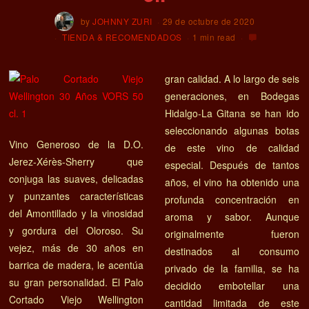
by
JOHNNY ZURI
29 de octubre de 2020
TIENDA & RECOMENDADOS
1 min read
gran calidad. A lo largo de seis
generaciones, en Bodegas
Hidalgo-La Gitana se han ido
seleccionando algunas botas
Vino Generoso de la D.O.
de este vino de calidad
Jerez-Xérès-Sherry que
especial. Después de tantos
conjuga las suaves, delicadas
años, el vino ha obtenido una
y punzantes características
profunda concentración en
del Amontillado y la vinosidad
aroma y sabor. Aunque
y gordura del Oloroso. Su
originalmente fueron
vejez, más de 30 años en
destinados al consumo
barrica de madera, le acentúa
privado de la familia, se ha
su gran personalidad. El Palo
decidido embotellar una
Cortado Viejo Wellington
cantidad limitada de este