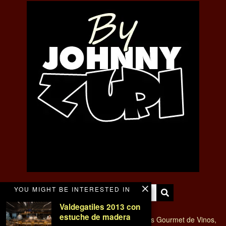
YOU MIGHT BE INTERESTED IN
Valdegatiles 2013 con
estuche de madera
VINO Y BODEGAS - Magazine de tendencias Gourmet de Vinos,