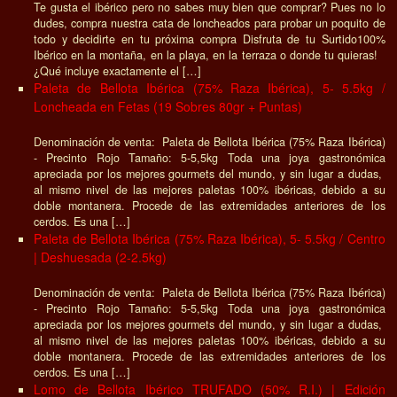
Te gusta el ibérico pero no sabes muy bien que comprar? Pues no lo
dudes, compra nuestra cata de loncheados para probar un poquito de
todo y decidirte en tu próxima compra Disfruta de tu Surtido100%
Ibérico en la montaña, en la playa, en la terraza o donde tu quieras!
¿Qué incluye exactamente el […]
Paleta de Bellota Ibérica (75% Raza Ibérica), 5- 5.5kg /
Loncheada en Fetas (19 Sobres 80gr + Puntas)
Denominación de venta: Paleta de Bellota Ibérica (75% Raza Ibérica)
- Precinto Rojo Tamaño: 5-5,5kg Toda una joya gastronómica
apreciada por los mejores gourmets del mundo, y sin lugar a dudas,
al mismo nivel de las mejores paletas 100% ibéricas, debido a su
doble montanera. Procede de las extremidades anteriores de los
cerdos. Es una […]
Paleta de Bellota Ibérica (75% Raza Ibérica), 5- 5.5kg / Centro
| Deshuesada (2-2.5kg)
Denominación de venta: Paleta de Bellota Ibérica (75% Raza Ibérica)
- Precinto Rojo Tamaño: 5-5,5kg Toda una joya gastronómica
apreciada por los mejores gourmets del mundo, y sin lugar a dudas,
al mismo nivel de las mejores paletas 100% ibéricas, debido a su
doble montanera. Procede de las extremidades anteriores de los
cerdos. Es una […]
Lomo de Bellota Ibérico TRUFADO (50% R.I.) | Edición