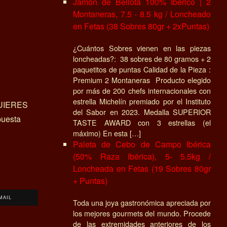
Jamón de Bellota 100% Ibérico | 2
Montaneras, 7.5 - 8.5 kg / Loncheado
en Fetas (38 Sobres 80gr + 2xPuntas)
¿Cuántos Sobres vienen en las piezas
loncheadas?: 38 sobres de 80 gramos + 2
paquetitos de puntas Calidad de la Pieza :
Premium 2 Montaneras Producto elegido
por más de 200 chefs internacionales con
estrella Michelín premiado por el Instituto
UIERES
del Sabor en 2023. Medalla SUPERIOR
uesta
TASTE AWARD con 3 estrellas (el
máximo) En esta […]
Paleta de Cebo de Campo Ibérica
(50% Raza Ibérica), 5- 5.5kg /
Loncheada en Fetas (19 Sobres 80gr
+ Puntas)
MAIL
Toda una joya gastronómica apreciada por
los mejores gourmets del mundo. Procede
de las extremidades anteriores de los