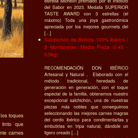
estrella Michelín premiado por el Instituto
del Sabor en 2023. Medalla SUPERIOR
TASTE AWARD con 3 estrellas (el
máximo) Toda una joya gastronómica
apreciada por los mejores gourmets del
[…]
Salchichón de Bellota 100% Ibérico |
2 Montaneras, Media Pieza (0.45 -
0.5kg)
RECOMENDACIÓN DON IBÉRICO
Artesanal y Natural , Elaborado con el
método tradicional, heredado de
generación en generación, con el toque
especial de la familia, obtenemos nuestro
excepcional salchichón, una de nuestras
piezas más nobles que conseguimos
seleccionando las mejores carnes magras
 los toques
del cerdo ibérico para condimentarlas y
 tinto que
embutirlas en tripa natural, dándole un
nte carnes
ligero oreado […]