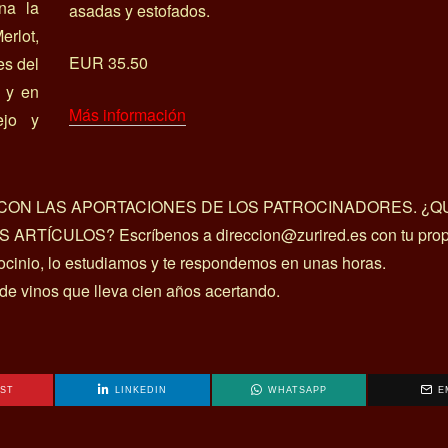
na la
asadas y estofados.
erlot,
EUR 35.50
es del
 y en
Más información
ejo y
A CON LAS APORTACIONES DE LOS PATROCINADORES. ¿Q
ÍCULOS? Escríbenos a direccion@zurired.es con tu prop
rocinio, lo estudiamos y te respondemos en unas horas.
 de vinos que lleva cien años acertando.
EST
LINKEDIN
WHATSAPP
E