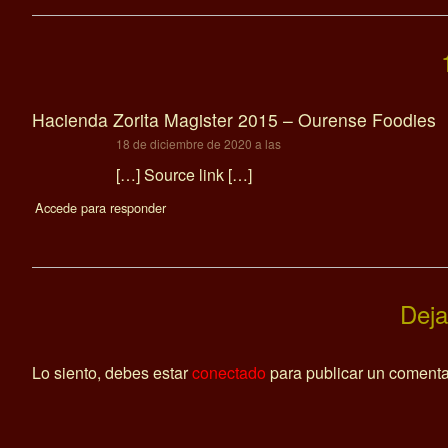
Hacienda Zorita Magister 2015 – Ourense Foodies
dice:
18 de diciembre de 2020 a las
[…] Source link […]
Accede para responder
Deja
Lo siento, debes estar
conectado
para publicar un comenta