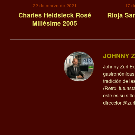
22 de marzo de 2021
17 d
Charles Heidsieck Rosé
Rioja Sa
Millésime 2005
JOHNNY Z
Johnny Zuri Ed
gastronómicas 
tradición de l
(Retro, futurist
este es su siti
direccion@zuri