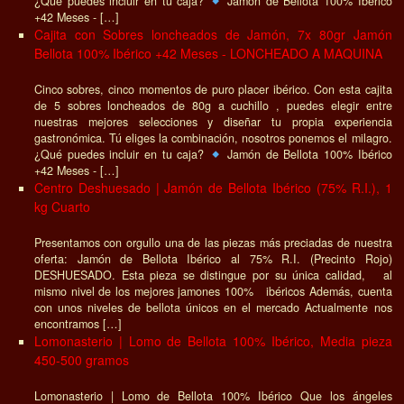
¿Qué puedes incluir en tu caja?
Jamón de Bellota 100% Ibérico
+42 Meses - […]
Cajita con Sobres loncheados de Jamón, 7x 80gr Jamón
Bellota 100% Ibérico +42 Meses - LONCHEADO A MAQUINA
Cinco sobres, cinco momentos de puro placer ibérico. Con esta cajita
de 5 sobres loncheados de 80g a cuchillo , puedes elegir entre
nuestras mejores selecciones y diseñar tu propia experiencia
gastronómica. Tú eliges la combinación, nosotros ponemos el milagro.
¿Qué puedes incluir en tu caja?
Jamón de Bellota 100% Ibérico
+42 Meses - […]
Centro Deshuesado | Jamón de Bellota Ibérico (75% R.I.), 1
kg Cuarto
Presentamos con orgullo una de las piezas más preciadas de nuestra
oferta: Jamón de Bellota Ibérico al 75% R.I. (Precinto Rojo)
DESHUESADO. Esta pieza se distingue por su única calidad, al
mismo nivel de los mejores jamones 100% ibéricos Además, cuenta
con unos niveles de bellota únicos en el mercado Actualmente nos
encontramos […]
Lomonasterio | Lomo de Bellota 100% Ibérico, Media pieza
450-500 gramos
Lomonasterio | Lomo de Bellota 100% Ibérico Que los ángeles