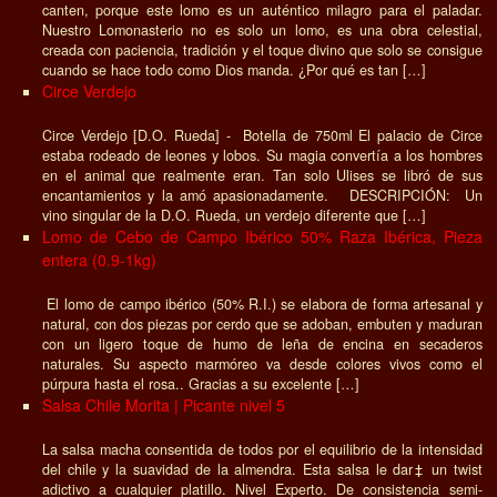
canten, porque este lomo es un auténtico milagro para el paladar.
Nuestro Lomonasterio no es solo un lomo, es una obra celestial,
creada con paciencia, tradición y el toque divino que solo se consigue
cuando se hace todo como Dios manda. ¿Por qué es tan […]
Circe Verdejo
Circe Verdejo [D.O. Rueda] - Botella de 750ml El palacio de Circe
estaba rodeado de leones y lobos. Su magia convertía a los hombres
en el animal que realmente eran. Tan solo Ulises se libró de sus
encantamientos y la amó apasionadamente. DESCRIPCIÓN: Un
vino singular de la D.O. Rueda, un verdejo diferente que […]
Lomo de Cebo de Campo Ibérico 50% Raza Ibérica, Pieza
entera (0.9-1kg)
El lomo de campo ibérico (50% R.I.) se elabora de forma artesanal y
natural, con dos piezas por cerdo que se adoban, embuten y maduran
con un ligero toque de humo de leña de encina en secaderos
naturales. Su aspecto marmóreo va desde colores vivos como el
púrpura hasta el rosa.. Gracias a su excelente […]
Salsa Chile Morita | Picante nivel 5
La salsa macha consentida de todos por el equilibrio de la intensidad
del chile y la suavidad de la almendra. Esta salsa le dar‡ un twist
adictivo a cualquier platillo. Nivel Experto. De consistencia semi-