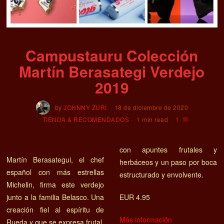
Campustauru Colección
Martín Berasategi Verdejo
2019
by
JOHNNY ZURI
18 de diciembre de 2020
TIENDA & RECOMENDADOS
1 min read
1
con apuntes frutales y
Martín Berasategui, el chef
herbáceos y un paso por boca
español con más estrellas
estructurado y envolvente.
Michelin, firma este verdejo
junto a la familia Belasco. Una
EUR 4.95
creación fiel al espíritu de
Más información
Rueda y que se expresa frutal,