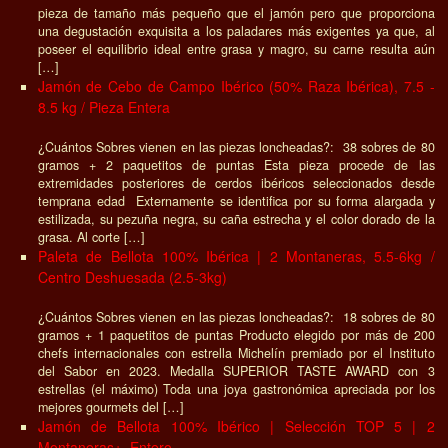
pieza de tamaño más pequeño que el jamón pero que proporciona
una degustación exquisita a los paladares más exigentes ya que, al
poseer el equilibrio ideal entre grasa y magro, su carne resulta aún
[…]
Jamón de Cebo de Campo Ibérico (50% Raza Ibérica), 7.5 -
8.5 kg / Pieza Entera
¿Cuántos Sobres vienen en las piezas loncheadas?: 38 sobres de 80
gramos + 2 paquetitos de puntas Esta pieza procede de las
extremidades posteriores de cerdos ibéricos seleccionados desde
temprana edad Externamente se identifica por su forma alargada y
estilizada, su pezuña negra, su caña estrecha y el color dorado de la
grasa. Al corte […]
Paleta de Bellota 100% Ibérica | 2 Montaneras, 5.5-6kg /
Centro Deshuesada (2.5-3kg)
¿Cuántos Sobres vienen en las piezas loncheadas?: 18 sobres de 80
gramos + 1 paquetitos de puntas Producto elegido por más de 200
chefs internacionales con estrella Michelín premiado por el Instituto
del Sabor en 2023. Medalla SUPERIOR TASTE AWARD con 3
estrellas (el máximo) Toda una joya gastronómica apreciada por los
mejores gourmets del […]
Jamón de Bellota 100% Ibérico | Selección TOP 5 | 2
Montaneras+, Entero