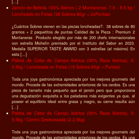
[…]
Jamón de Bellota 100% Ibérico | 2 Montaneras, 7.5 - 8.5 kg /
Loncheado en Fetas (38 Sobres 80gr + 2xPuntas)
¿Cuántos Sobres vienen en las piezas loncheadas?: 38 sobres de 80
gramos + 2 paquetitos de puntas Calidad de la Pieza : Premium 2
Montaneras Producto elegido por más de 200 chefs internacionales
con estrella Michelín premiado por el Instituto del Sabor en 2023.
Medalla SUPERIOR TASTE AWARD con 3 estrellas (el máximo) En
esta […]
Paleta de Cebo de Campo Ibérica (50% Raza Ibérica), 5-
5.5kg / Loncheada en Fetas (19 Sobres 80gr + Puntas)
Toda una joya gastronómica apreciada por los mejores gourmets del
mundo. Procede de las extremidades anteriores de los cerdos. Es una
pieza de tamaño más pequeño que el jamón pero que proporciona
una degustación exquisita a los paladares más exigentes ya que, al
poseer el equilibrio ideal entre grasa y magro, su carne resulta aún
[…]
Paleta de Cebo de Campo Ibérica (50% Raza Ibérica), 5-
5.5kg / Centro Deshuesada (2-2.5kg)
Toda una joya gastronómica apreciada por los mejores gourmets del
mundo. Procede de las extremidades anteriores de los cerdos. Es una