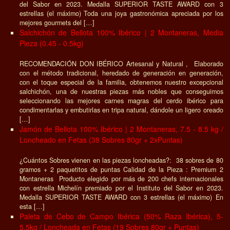
del Sabor en 2023. Medalla SUPERIOR TASTE AWARD con 3
estrellas (el máximo) Toda una joya gastronómica apreciada por los
mejores gourmets del […]
Salchichón de Bellota 100% Ibérico | 2 Montaneras, Media
Pieza (0.45 - 0.5kg)
RECOMENDACIÓN DON IBÉRICO Artesanal y Natural , Elaborado
con el método tradicional, heredado de generación en generación,
con el toque especial de la familia, obtenemos nuestro excepcional
salchichón, una de nuestras piezas más nobles que conseguimos
seleccionando las mejores carnes magras del cerdo ibérico para
condimentarlas y embutirlas en tripa natural, dándole un ligero oreado
[…]
Jamón de Bellota 100% Ibérico | 2 Montaneras, 7.5 - 8.5 kg /
Loncheado en Fetas (38 Sobres 80gr + 2xPuntas)
¿Cuántos Sobres vienen en las piezas loncheadas?: 38 sobres de 80
gramos + 2 paquetitos de puntas Calidad de la Pieza : Premium 2
Montaneras Producto elegido por más de 200 chefs internacionales
con estrella Michelín premiado por el Instituto del Sabor en 2023.
Medalla SUPERIOR TASTE AWARD con 3 estrellas (el máximo) En
esta […]
Paleta de Cebo de Campo Ibérica (50% Raza Ibérica), 5-
5.5kg / Loncheada en Fetas (19 Sobres 80gr + Puntas)