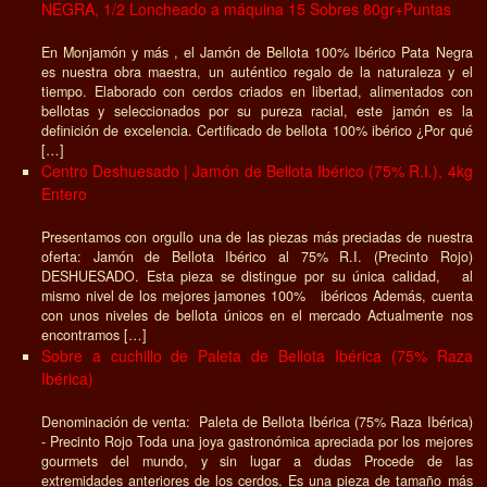
NEGRA, 1/2 Loncheado a máquina 15 Sobres 80gr+Puntas
En Monjamón y más , el Jamón de Bellota 100% Ibérico Pata Negra
es nuestra obra maestra, un auténtico regalo de la naturaleza y el
tiempo. Elaborado con cerdos criados en libertad, alimentados con
bellotas y seleccionados por su pureza racial, este jamón es la
definición de excelencia. Certificado de bellota 100% ibérico ¿Por qué
[…]
Centro Deshuesado | Jamón de Bellota Ibérico (75% R.I.), 4kg
Entero
Presentamos con orgullo una de las piezas más preciadas de nuestra
oferta: Jamón de Bellota Ibérico al 75% R.I. (Precinto Rojo)
DESHUESADO. Esta pieza se distingue por su única calidad, al
mismo nivel de los mejores jamones 100% ibéricos Además, cuenta
con unos niveles de bellota únicos en el mercado Actualmente nos
encontramos […]
Sobre a cuchillo de Paleta de Bellota Ibérica (75% Raza
Ibérica)
Denominación de venta: Paleta de Bellota Ibérica (75% Raza Ibérica)
- Precinto Rojo Toda una joya gastronómica apreciada por los mejores
gourmets del mundo, y sin lugar a dudas Procede de las
extremidades anteriores de los cerdos. Es una pieza de tamaño más