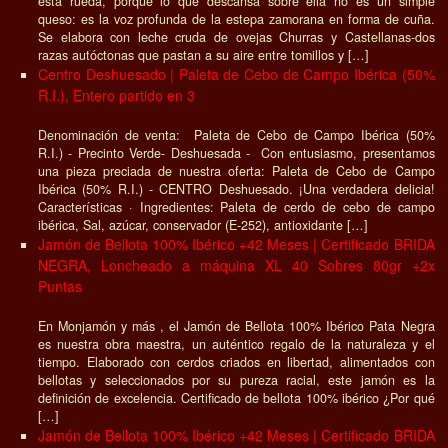
esta rueda, porque lo que descansa sobre ella no es un simple
queso: es la voz profunda de la estepa zamorana en forma de cuña.
Se elabora con leche cruda de ovejas Churras y Castellanas-dos
razas autóctonas que pastan a su aire entre tomillos y […]
Centro Deshuesado | Paleta de Cebo de Campo Ibérica (50%
R.I.), Entero partido en 3
Denominación de venta: Paleta de Cebo de Campo Ibérica (50%
R.I.) - Precinto Verde- Deshuesada - Con entusiasmo, presentamos
una pieza preciada de nuestra oferta: Paleta de Cebo de Campo
Ibérica (50% R.I.) - CENTRO Deshuesado. ¡Una verdadera delicia!
Características · Ingredientes: Paleta de cerdo de cebo de campo
ibérica, Sal, azúcar, conservador (E-252), antioxidante […]
Jamón de Bellota 100% Ibérico +42 Meses | Certificado BRIDA
NEGRA, Loncheado a máquina XL 40 Sobres 80gr +2x
Puntas
En Monjamón y más , el Jamón de Bellota 100% Ibérico Pata Negra
es nuestra obra maestra, un auténtico regalo de la naturaleza y el
tiempo. Elaborado con cerdos criados en libertad, alimentados con
bellotas y seleccionados por su pureza racial, este jamón es la
definición de excelencia. Certificado de bellota 100% ibérico ¿Por qué
[…]
Jamón de Bellota 100% Ibérico +42 Meses | Certificado BRIDA