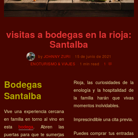
visitas a bodegas en la rioja:
Santalba
by
JOHNNY ZURI
15 de junio de 2021
ENOTURISMO & VIAJES
1 min read
1
Bodegas
Rioja, las curiosidades de la
enología y la hospitalidad de
Santalba
la familia harán que vivas
momentos inolvidables.
Vive una experiencia cercana
en familia en torno al vino en
Imprescindible una cita previa.
esta
bodega
. Abren las
Puedes comprar tus entradas
puertas para que te sumerjas