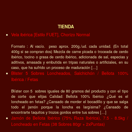
TIENDA
Vela ibérica [Estilo FUET], Chorizo Normal
Formato : Al vacío. peso aprox. 200g./ud. cada unidad. (En total
400g si se compran dos) Mezcla de carne picada o troceada de cerdo
ibérico, tocino o grasa de cerdo ibérico, adicionada de sal, especias y
aditivos, amasada y embutida en tripas naturales o artificiales, en su
caso, que ha sufrido un proceso de maduración […]
Blister 5 Sobres Loncheados, Salchichón / Bellota 100%
Ibérica / Fetas
Blíster con 5 sobres iguales de 80 gramos del producto y con el tipo
de corte que elijas Calidad: Bellota 100% Ibérico ¿Qué es el
loncheado en fetas? ¿Cansado de morder el bocadillo y que se salga
todo el jamón porque la loncha es largísima? ¿Cansado de
encontrarte taquitos y trozos gordos entre tus sobres […]
Jamón de Bellota Ibérico (75% Raza Ibérica), 7.5 - 8.5kg /
Loncheado en Fetas (38 Sobres 80gr + 2xPuntas)