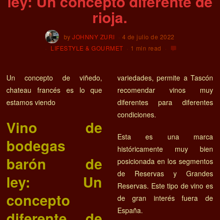
ley: Un concepto diferente de
rioja.
by
JOHNNY ZURI
4 de julio de 2022
LIFESTYLE & GOURMET
1 min read
Un concepto de viñedo,
variedades, permite a Tascón
chateau francés es lo que
recomendar vinos muy
estamos viendo
diferentes para diferentes
condiciones.
Vino de
Esta es una marca
bodegas
históricamente muy bien
barón de
posicionada en los segmentos
de Reservas y Grandes
ley: Un
Reservas. Este tipo de vino es
concepto
de gran interés fuera de
España.
diferente de