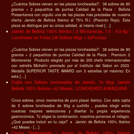
¿Cuántos Sobres vienen en las piezas loncheadas?: 38 sobres de 80
gramos + 2 paquetitos de puntas Calidad de la Pieza : Bellota
Presentamos con orgullo una de las piezas más preciadas de nuestra
oferta: Jamón de Bellota Ibérico al 75% R.I. (Precinto Rojo). Esta
pieza se distingue por su única calidad, al mismo nivel […]
Jamón de Bellota 100% Ibérico | 2 Montaneras, 7.5 - 8.5 kg /
Loncheado en Fetas (38 Sobres 80gr + 2xPuntas)
¿Cuántos Sobres vienen en las piezas loncheadas?: 38 sobres de 80
gramos + 2 paquetitos de puntas Calidad de la Pieza : Premium 2
Montaneras Producto elegido por más de 200 chefs internacionales
con estrella Michelín premiado por el Instituto del Sabor en 2023.
Medalla SUPERIOR TASTE AWARD con 3 estrellas (el máximo) En
esta […]
Cajita con Sobres loncheados de Jamón, 7x 80gr Jamón
Bellota 100% Ibérico +42 Meses - LONCHEADO A MAQUINA
Cinco sobres, cinco momentos de puro placer ibérico. Con esta cajita
de 5 sobres loncheados de 80g a cuchillo , puedes elegir entre
nuestras mejores selecciones y diseñar tu propia experiencia
gastronómica. Tú eliges la combinación, nosotros ponemos el milagro.
¿Qué puedes incluir en tu caja? 🔹 Jamón de Bellota 100% Ibérico
+42 Meses - […]
Centro Deshuesado | Jamón de Bellota 100% Ibérico