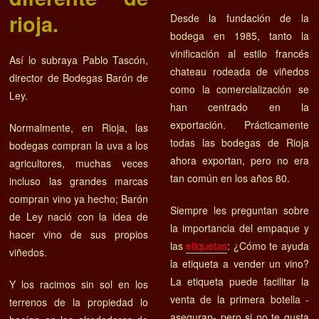
rioja.
Desde la fundación de la
bodega en 1985, tanto la
vinificación al estilo francés
Así lo subraya Pablo Tascón,
chateau rodeada de viñedos
director de Bodegas Barón de
como la comercialización se
Ley.
han centrado en la
exportación. Prácticamente
Normalmente, en Rioja, las
todas las bodegas de Rioja
bodegas compran la uva a los
ahora exportan, pero no era
agricultores, muchas veces
tan común en los años 80.
incluso las grandes marcas
compran vino ya hecho; Barón
Siempre les preguntan sobre
de Ley nació con la idea de
la importancia del empaque y
hacer vino de sus propios
las
etiquetas
: ¿Cómo te ayuda
viñedos.
la etiqueta a vender un vino?
La etiqueta puede facilitar la
Y los racimos sin sol en los
venta de la primera botella -
terrenos de la propiedad lo
aseguran- pero si no te gusta