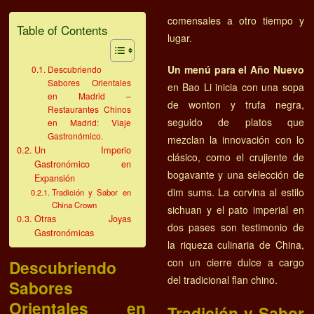
comensales a otro tiempo y
Table of Contents
lugar.
Un menú para el Año Nuevo
Descubriendo
Sabores Orientales
en Bao Li inicia con una sopa
en Madrid –
de wonton y trufa negra,
Restaurantes Chinos
seguido de platos que
en Madrid: Viaje
Gastronómico.
mezclan la innovación con lo
Un Imperio
clásico, como el crujiente de
Gastronómico en
bogavante y una selección de
Expansión
dim sums. La corvina al estilo
Tradición y Sabor en
China Crown
sichuan y el pato imperial en
Otras Joyas
dos pases son testimonio de
Gastronómicas
la riqueza culinaria de China,
con un cierre dulce a cargo
Descubriendo
del tradicional flan chino.
Sabores
Orientales en
Tradición y Sabor