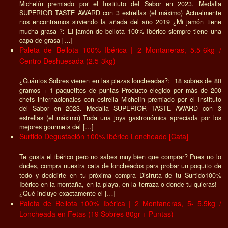
Michelín premiado por el Instituto del Sabor en 2023. Medalla
SUPERIOR TASTE AWARD con 3 estrellas (el máximo) Actualmente
nos encontramos sirviendo la añada del año 2019 ¿Mi jamón tiene
mucha grasa ?: El jamón de bellota 100% Ibérico siempre tiene una
capa de grasa […]
Paleta de Bellota 100% Ibérica | 2 Montaneras, 5.5-6kg /
Centro Deshuesada (2.5-3kg)
¿Cuántos Sobres vienen en las piezas loncheadas?: 18 sobres de 80
gramos + 1 paquetitos de puntas Producto elegido por más de 200
chefs internacionales con estrella Michelín premiado por el Instituto
del Sabor en 2023. Medalla SUPERIOR TASTE AWARD con 3
estrellas (el máximo) Toda una joya gastronómica apreciada por los
mejores gourmets del […]
Surtido Degustación 100% Ibérico Loncheado [Cata]
Te gusta el ibérico pero no sabes muy bien que comprar? Pues no lo
dudes, compra nuestra cata de loncheados para probar un poquito de
todo y decidirte en tu próxima compra Disfruta de tu Surtido100%
Ibérico en la montaña, en la playa, en la terraza o donde tu quieras!
¿Qué incluye exactamente el […]
Paleta de Bellota 100% Ibérica | 2 Montaneras, 5- 5.5kg /
Loncheada en Fetas (19 Sobres 80gr + Puntas)