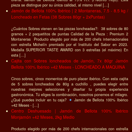
pieza se distingue por su única calidad, al mismo nivel […]
Jamón de Bellota 100% Ibérico | 2 Montaneras, 7.5 - 8.5 kg /
Loncheado en Fetas (38 Sobres 80gr + 2xPuntas)
¿Cuántos Sobres vienen en las piezas loncheadas?: 38 sobres de 80
gramos + 2 paquetitos de puntas Calidad de la Pieza : Premium 2
Montaneras Producto elegido por más de 200 chefs internacionales
con estrella Michelín premiado por el Instituto del Sabor en 2023.
Medalla SUPERIOR TASTE AWARD con 3 estrellas (el máximo) En
esta […]
Cajita con Sobres loncheados de Jamón, 7x 80gr Jamón
Bellota 100% Ibérico +42 Meses - LONCHEADO A MAQUINA
Cinco sobres, cinco momentos de puro placer ibérico. Con esta cajita
de 5 sobres loncheados de 80g a cuchillo , puedes elegir entre
nuestras mejores selecciones y diseñar tu propia experiencia
gastronómica. Tú eliges la combinación, nosotros ponemos el milagro.
¿Qué puedes incluir en tu caja?
Jamón de Bellota 100% Ibérico
+42 Meses - […]
Centro Deshuesado | Jamón de Bellota 100% Ibérico
Monjamón +42 Meses, 2kg Medio
Producto elegido por más de 200 chefs internacionales con estrella