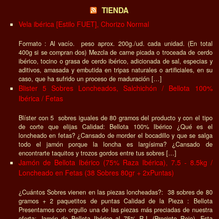
TIENDA
Vela ibérica [Estilo FUET], Chorizo Normal
Formato : Al vacío. peso aprox. 200g./ud. cada unidad. (En total
400g si se compran dos) Mezcla de carne picada o troceada de cerdo
ibérico, tocino o grasa de cerdo ibérico, adicionada de sal, especias y
aditivos, amasada y embutida en tripas naturales o artificiales, en su
caso, que ha sufrido un proceso de maduración […]
Blister 5 Sobres Loncheados, Salchichón / Bellota 100%
Ibérica / Fetas
Blíster con 5 sobres iguales de 80 gramos del producto y con el tipo
de corte que elijas Calidad: Bellota 100% Ibérico ¿Qué es el
loncheado en fetas? ¿Cansado de morder el bocadillo y que se salga
todo el jamón porque la loncha es largísima? ¿Cansado de
encontrarte taquitos y trozos gordos entre tus sobres […]
Jamón de Bellota Ibérico (75% Raza Ibérica), 7.5 - 8.5kg /
Loncheado en Fetas (38 Sobres 80gr + 2xPuntas)
¿Cuántos Sobres vienen en las piezas loncheadas?: 38 sobres de 80
gramos + 2 paquetitos de puntas Calidad de la Pieza : Bellota
Presentamos con orgullo una de las piezas más preciadas de nuestra
oferta: Jamón de Bellota Ibérico al 75% R.I. (Precinto Rojo). Esta