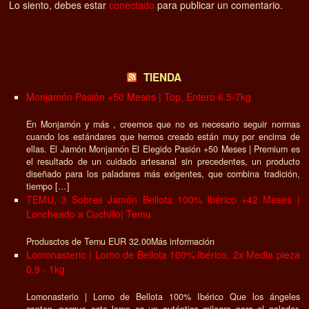
Lo siento, debes estar
conectado
para publicar un comentario.
TIENDA
Monjamón Pasión +50 Meses | Top, Entero 6.5-7kg
En Monjamón y más , creemos que no es necesario seguir normas
cuando los estándares que hemos creado están muy por encima de
ellas. El Jamón Monjamón El Elegido Pasión +50 Meses | Premium es
el resultado de un cuidado artesanal sin precedentes, un producto
diseñado para los paladares más exigentes, que combina tradición,
tiempo […]
TEMU, 3 Sobres Jamón Bellota 100% Ibérico +42 Meses |
Loncheado a Cuchillo| Temu
Produsctos de Temu EUR 32.00Más información
Lomonasterio | Lomo de Bellota 100% Ibérico, 2x Media pieza
0.9 - 1kg
Lomonasterio | Lomo de Bellota 100% Ibérico Que los ángeles
canten, porque este lomo es un auténtico milagro para el paladar.