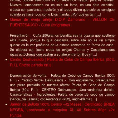
Nuestro Lomonasterio no es solo un lomo, es una obra celestial,
creada con paciencia, tradición y el toque divino que solo se consigue
cuando se hace todo como Dios manda. ¿Por qué es tan […]
Queso de oveja añejo D.O.P Zamorano - VELLÓN DE
FUENTESAÚCO - Cuña 250gramos
Presentación : Cuña 250gramos Bendita sea la pizarra que sostiene
esta rueda, porque lo que descansa sobre ella no es un simple
queso: es la voz profunda de la estepa zamorana en forma de cuña.
Se elabora con leche cruda de ovejas Churras y Castellanas-dos
razas autóctonas que pastan a su aire entre tomillos y […]
Centro Deshuesado | Paleta de Cebo de Campo Ibérica (50%
R.I.), Entero partido en 3
Denominación de venta: Paleta de Cebo de Campo Ibérica (50%
R.I.) - Precinto Verde- Deshuesada - Con entusiasmo, presentamos
una pieza preciada de nuestra oferta: Paleta de Cebo de Campo
Ibérica (50% R.I.) - CENTRO Deshuesado. ¡Una verdadera delicia!
Características · Ingredientes: Paleta de cerdo de cebo de campo
ibérica, Sal, azúcar, conservador (E-252), antioxidante […]
Jamón de Bellota 100% Ibérico +42 Meses | Certificado BRIDA
NEGRA, Loncheado a máquina XL 40 Sobres 80gr +2x
Puntas