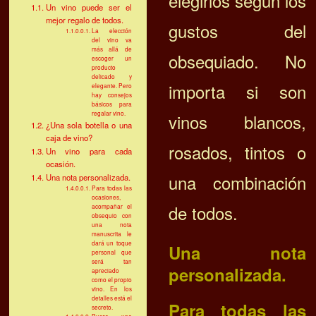
elegirlos según los
Un vino puede ser el
mejor regalo de todos.
gustos del
La elección
del vino va
más allá de
obsequiado. No
escoger un
producto
delicado y
importa si son
elegante. Pero
hay consejos
básicos para
regalar vino.
vinos blancos,
¿Una sola botella o una
caja de vino?
rosados, tintos o
Un vino para cada
ocasión.
una combinación
Una nota personalizada.
Para todas las
ocasiones,
de todos.
acompañar el
obsequio con
una nota
manuscrita le
dará un toque
Una nota
personal que
será tan
personalizada.
apreciado
como el propio
vino. En los
detalles está el
Para todas las
secreto.
Busca una