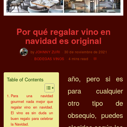
Por qué regalar vino en
navidad es original
by
JOHNNY ZURI
30 de noviembre de 2021
BODEGAS VINOS
4 mins read
año, pero si es
Table of Contents
para cualquier
Para una navidad
otro tipo de
gourmet nada mejor que
regalar vino en navidad.
obsequio, puedes
El vino es sin duda un
buen regalo para celebrar
la Navidad.