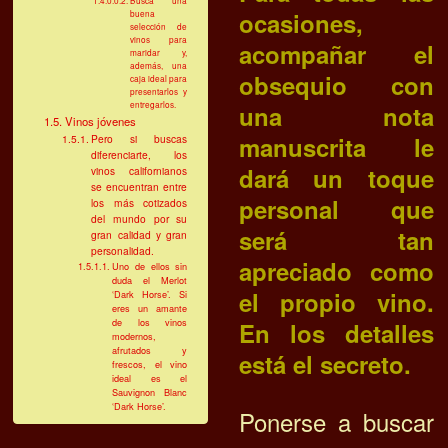
ocasiones,
buena
selección de
vinos para
acompañar el
maridar y,
además, una
obsequio con
caja ideal para
presentarlos y
entregarlos.
una nota
Vinos jóvenes
manuscrita le
Pero si buscas
diferenciarte, los
dará un toque
vinos californianos
se encuentran entre
personal que
los más cotizados
del mundo por su
será tan
gran calidad y gran
personalidad.
apreciado como
Uno de ellos sin
duda el Merlot
el propio vino.
‘Dark Horse’. Si
eres un amante
de los vinos
En los detalles
modernos,
afrutados y
está el secreto.
frescos, el vino
ideal es el
Sauvignon Blanc
‘Dark Horse’.
Ponerse a buscar