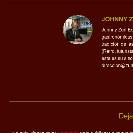
JOHNNY Z
Johnny Zuri Ed
gastronómicas 
tradición de l
(Retro, futurist
este es su siti
direccion@zuri
Deja
Lo siento, debes estar
conectado
para publicar un comenta