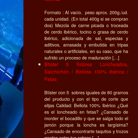
Formato : Al vacío. peso aprox. 200g./ud.
cada unidad. (En total 400g si se compran
dos) Mezcla de carne picada o troceada
de cerdo ibérico, tocino o grasa de cerdo
ibérico, adicionada de sal, especias y
aditivos, amasada y embutida en tripas
naturales o artificiales, en su caso, que ha
sufrido un proceso de maduración […]
Blister 5 Sobres Loncheados,
Salchichón / Bellota 100% Ibérica /
Fetas
Blíster con 5 sobres iguales de 80 gramos
del producto y con el tipo de corte que
elijas Calidad: Bellota 100% Ibérico ¿Qué
es el loncheado en fetas? ¿Cansado de
morder el bocadillo y que se salga todo el
jamón porque la loncha es largísima?
¿Cansado de encontrarte taquitos y trozos
gordos entre tus sobres […]