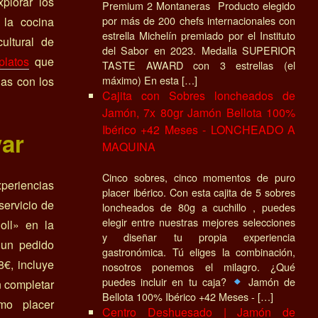
xplorar los
Premium 2 Montaneras Producto elegido
por más de 200 chefs internacionales con
 la cocina
estrella Michelín premiado por el Instituto
cultural de
del Sabor en 2023. Medalla SUPERIOR
platos
que
TASTE AWARD con 3 estrellas (el
máximo) En esta […]
nas con los
Cajita con Sobres loncheados de
Jamón, 7x 80gr Jamón Bellota 100%
Ibérico +42 Meses - LONCHEADO A
var
MAQUINA
Cinco sobres, cinco momentos de puro
eriencias
placer ibérico. Con esta cajita de 5 sobres
servicio de
loncheados de 80g a cuchillo , puedes
elegir entre nuestras mejores selecciones
oll» en la
y diseñar tu propia experiencia
 un pedido
gastronómica. Tú eliges la combinación,
8€, incluye
nosotros ponemos el milagro. ¿Qué
puedes incluir en tu caja?
Jamón de
n completar
Bellota 100% Ibérico +42 Meses - […]
mo placer
Centro Deshuesado | Jamón de