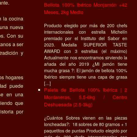
ante.
Bellota 100% Ibérico Monjamón +42
Meses, 2kg Medio
n la cocina
Producto elegido por más de 200 chefs
a una nueva
internacionales con estrella Michelín
cos. Con su
premiado por el Instituto del Sabor en
etanos a ser
2023. Medalla SUPERIOR TASTE
AWARD con 3 estrellas (el máximo)
radición y
Actualmente nos encontramos sirviendo la
añada del año 2019 ¿Mi jamón tiene
mucha grasa ?: El jamón de bellota 100%
Ibérico siempre tiene una capa de grasa
los hogares
[…]
idad puede
Paleta de Bellota 100% Ibérica | 2
rse en una
Montaneras, 5.5-6kg / Centro
ciendo que
Deshuesada (2.5-3kg)
storia por
¿Cuántos Sobres vienen en las piezas
loncheadas?: 18 sobres de 80 gramos + 1
paquetitos de puntas Producto elegido por
más de 200 chefs internacionales con