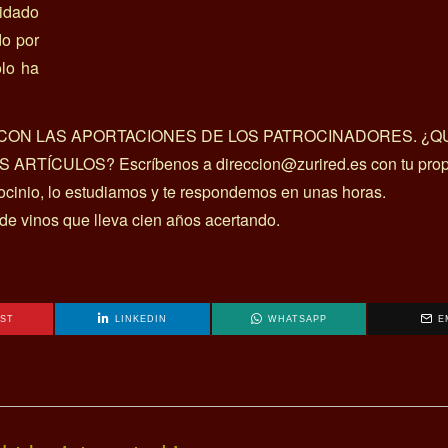
lidado
do por
olo ha
A CON LAS APORTACIONES DE LOS PATROCINADORES. ¿Q
ÍCULOS? Escríbenos a direccion@zurired.es con tu prop
rocinio, lo estudiamos y te respondemos en unas horas.
 de vinos que lleva cien años acertando.
EST
LINKEDIN
WHATSAPP
E