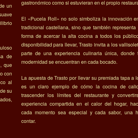
gastronómico como si estuvieran en el propio restaur
 de un
 suave
El «Pucela Roll» no solo simboliza la innovación e
ibrio
tradicional castellana, sino que también represent
forma de acercar la alta cocina a todos los públi
disponibilidad para llevar, Trasto invita a los vallisol
uloso
parte de una experiencia culinaria única, donde t
sa de
modernidad se encuentran en cada bocado.
e, que
do con
La apuesta de Trasto por llevar su premiada tapa a 
ico al
es un claro ejemplo de cómo la cocina de cal
 de su
trascender los límites del restaurante y converti
ados,
experiencia compartida en el calor del hogar, ha
cada momento sea especial y cada sabor, una hi
contar.