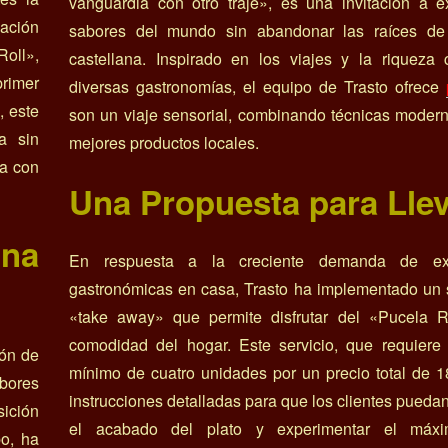
vanguardia con otro traje», es una invitación a e
vación
sabores del mundo sin abandonar las raíces de
Roll»,
castellana. Inspirado en los viajes y la riqueza 
primer
diversas gastronomías, el equipo de Trasto ofrece
, este
son un viaje sensorial, combinando técnicas moder
a sin
mejores productos locales.
na con
Una Propuesta para Lle
na
En respuesta a la creciente demanda de exp
gastronómicas en casa, Trasto ha implementado un 
«take away» que permite disfrutar del «Pucela R
comodidad del hogar. Este servicio, que requiere
ión de
mínimo de cuatro unidades por un precio total de 1
bores
instrucciones detalladas para que los clientes pueda
ición
el acabado del plato y experimentar el máxi
po, ha