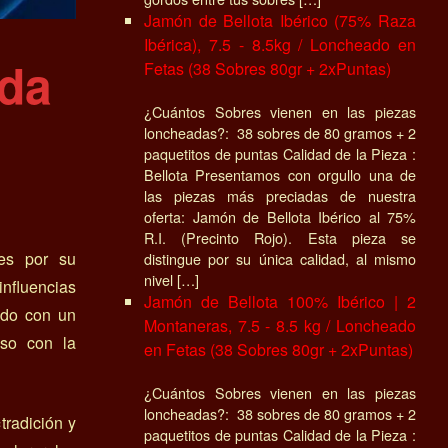
Jamón de Bellota Ibérico (75% Raza
Ibérica), 7.5 - 8.5kg / Loncheado en
ada
Fetas (38 Sobres 80gr + 2xPuntas)
¿Cuántos Sobres vienen en las piezas
loncheadas?: 38 sobres de 80 gramos + 2
paquetitos de puntas Calidad de la Pieza :
Bellota Presentamos con orgullo una de
las piezas más preciadas de nuestra
oferta: Jamón de Bellota Ibérico al 75%
R.I. (Precinto Rojo). Esta pieza se
les por su
distingue por su única calidad, al mismo
nivel […]
influencias
Jamón de Bellota 100% Ibérico | 2
ido con un
Montaneras, 7.5 - 8.5 kg / Loncheado
iso con la
en Fetas (38 Sobres 80gr + 2xPuntas)
¿Cuántos Sobres vienen en las piezas
loncheadas?: 38 sobres de 80 gramos + 2
tradición y
paquetitos de puntas Calidad de la Pieza :