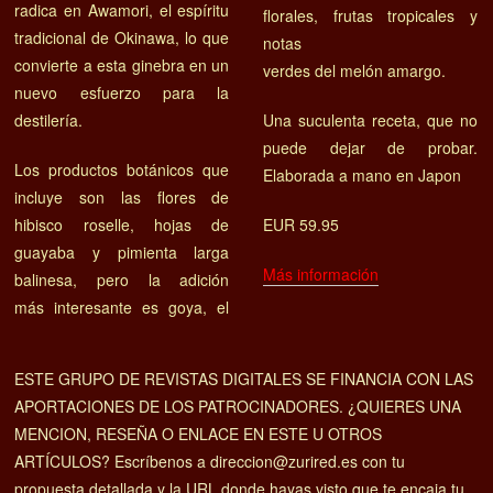
radica en Awamori, el espíritu
florales, frutas tropicales y
tradicional de Okinawa, lo que
notas
convierte a esta ginebra en un
verdes del melón amargo.
nuevo esfuerzo para la
destilería.
Una suculenta receta, que no
puede dejar de probar.
Los productos botánicos que
Elaborada a mano en Japon
incluye son las flores de
hibisco roselle, hojas de
EUR 59.95
guayaba y pimienta larga
Más información
balinesa, pero la adición
más interesante es goya, el
ESTE GRUPO DE REVISTAS DIGITALES SE FINANCIA CON LAS
APORTACIONES DE LOS PATROCINADORES. ¿QUIERES UNA
MENCION, RESEÑA O ENLACE EN ESTE U OTROS
ARTÍCULOS? Escríbenos a direccion@zurired.es con tu
propuesta detallada y la URL donde hayas visto que te encaja tu