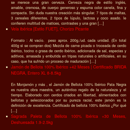
se merece una gran cerveza. Cerveza negra de estilo inglés,
amable, cremosa, de cuerpo generoso y espuma color canela, fina y
compacta. Sin duda nuestra creación más singular. 7 tipos de maltas,
3 cereales diferentes, 2 tipos de lúpulo, lactosa y coco asado. le
confieren multitud de matices, contrastes y una gran […]
Vela ibérica [Estilo FUET], Chorizo Picante
Formato : Al vacío. peso aprox. 200g./ud. cada unidad. (En total
400g si se compran dos) Mezcla de carne picada o troceada de cerdo
ibérico, tocino o grasa de cerdo ibérico, adicionada de sal, especias y
aditivos, amasada y embutida en tripas naturales o artificiales, en su
caso, que ha sufrido un proceso de maduración […]
Jamón de Bellota 100% Ibérico +42 Meses | Certificado BRIDA
NEGRA, Entero XL 8-8.5kg
En Monjamón y más , el Jamón de Bellota 100% Ibérico Pata Negra
es nuestra obra maestra, un auténtico regalo de la naturaleza y el
tiempo. Elaborado con cerdos criados en libertad, alimentados con
bellotas y seleccionados por su pureza racial, este jamón es la
definición de excelencia. Certificado de bellota 100% ibérico ¿Por qué
[…]
Sagrada Paleta de Bellota 100% Ibérica +30 Meses,
Deshuesada 1.9-2.5kg