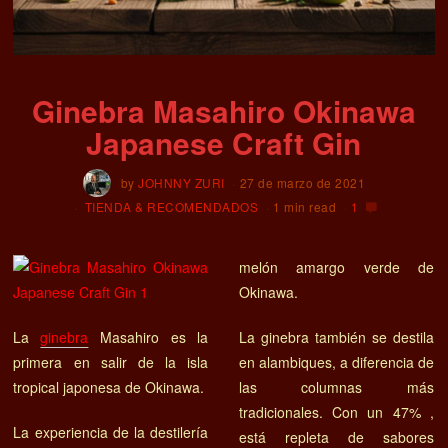
Ginebra Masahiro Okinawa
Japanese Craft Gin
by
JOHNNY ZURI
27 de marzo de 2021
TIENDA & RECOMENDADOS
1 min read
1
melón amargo verde de
Okinawa.
La
ginebra
Masahiro es la
La ginebra también se destila
primera en salir de la isla
en alambiques, a diferencia de
tropical japonesa de Okinawa.
las columnas más
tradicionales. Con un 47% ,
La experiencia de la destilería
está repleta de sabores