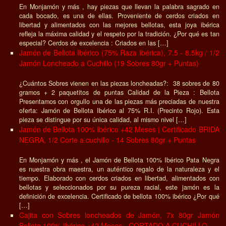
En Monjamón y más , hay piezas que llevan la palabra sagrado en
cada bocado, es una de ellas. Proveniente de cerdos criados en
libertad y alimentados con las mejores bellotas, esta joya ibérica
refleja la máxima calidad y el respeto por la tradición. ¿Por qué es tan
especial? Cerdos de excelencia : Criados en las […]
Jamón de Bellota Ibérico (75% Raza Ibérica), 7.5 - 8.5kg / 1/2
Jamón Loncheado a Cuchillo (19 Sobres 80gr + Puntas)
¿Cuántos Sobres vienen en las piezas loncheadas?: 38 sobres de 80
gramos + 2 paquetitos de puntas Calidad de la Pieza : Bellota
Presentamos con orgullo una de las piezas más preciadas de nuestra
oferta: Jamón de Bellota Ibérico al 75% R.I. (Precinto Rojo). Esta
pieza se distingue por su única calidad, al mismo nivel […]
Jamón de Bellota 100% Ibérico +42 Meses | Certificado BRIDA
NEGRA, 1/2 Corte a cuchillo - 14 Sobres 80gr + Puntas
En Monjamón y más , el Jamón de Bellota 100% Ibérico Pata Negra
es nuestra obra maestra, un auténtico regalo de la naturaleza y el
tiempo. Elaborado con cerdos criados en libertad, alimentados con
bellotas y seleccionados por su pureza racial, este jamón es la
definición de excelencia. Certificado de bellota 100% ibérico ¿Por qué
[…]
Cajita con Sobres loncheados de Jamón, 7x 80gr Jamón
Bellota 100% Ibérico +42 Meses - CORTADO A CUCHILLO