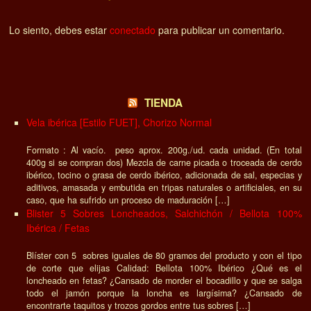
Lo siento, debes estar
conectado
para publicar un comentario.
TIENDA
Vela ibérica [Estilo FUET], Chorizo Normal
Formato : Al vacío. peso aprox. 200g./ud. cada unidad. (En total
400g si se compran dos) Mezcla de carne picada o troceada de cerdo
ibérico, tocino o grasa de cerdo ibérico, adicionada de sal, especias y
aditivos, amasada y embutida en tripas naturales o artificiales, en su
caso, que ha sufrido un proceso de maduración […]
Blister 5 Sobres Loncheados, Salchichón / Bellota 100%
Ibérica / Fetas
Blíster con 5 sobres iguales de 80 gramos del producto y con el tipo
de corte que elijas Calidad: Bellota 100% Ibérico ¿Qué es el
loncheado en fetas? ¿Cansado de morder el bocadillo y que se salga
todo el jamón porque la loncha es largísima? ¿Cansado de
encontrarte taquitos y trozos gordos entre tus sobres […]