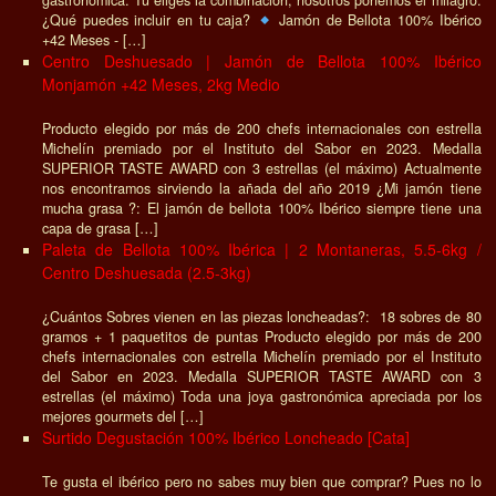
gastronómica. Tú eliges la combinación, nosotros ponemos el milagro.
¿Qué puedes incluir en tu caja?
Jamón de Bellota 100% Ibérico
+42 Meses - […]
Centro Deshuesado | Jamón de Bellota 100% Ibérico
Monjamón +42 Meses, 2kg Medio
Producto elegido por más de 200 chefs internacionales con estrella
Michelín premiado por el Instituto del Sabor en 2023. Medalla
SUPERIOR TASTE AWARD con 3 estrellas (el máximo) Actualmente
nos encontramos sirviendo la añada del año 2019 ¿Mi jamón tiene
mucha grasa ?: El jamón de bellota 100% Ibérico siempre tiene una
capa de grasa […]
Paleta de Bellota 100% Ibérica | 2 Montaneras, 5.5-6kg /
Centro Deshuesada (2.5-3kg)
¿Cuántos Sobres vienen en las piezas loncheadas?: 18 sobres de 80
gramos + 1 paquetitos de puntas Producto elegido por más de 200
chefs internacionales con estrella Michelín premiado por el Instituto
del Sabor en 2023. Medalla SUPERIOR TASTE AWARD con 3
estrellas (el máximo) Toda una joya gastronómica apreciada por los
mejores gourmets del […]
Surtido Degustación 100% Ibérico Loncheado [Cata]
Te gusta el ibérico pero no sabes muy bien que comprar? Pues no lo