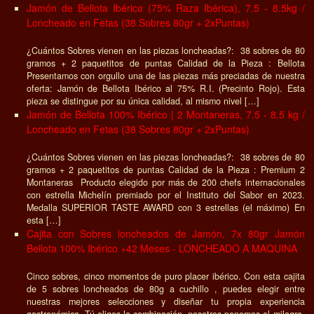
Jamón de Bellota Ibérico (75% Raza Ibérica), 7.5 - 8.5kg /
Loncheado en Fetas (38 Sobres 80gr + 2xPuntas)
¿Cuántos Sobres vienen en las piezas loncheadas?: 38 sobres de 80
gramos + 2 paquetitos de puntas Calidad de la Pieza : Bellota
Presentamos con orgullo una de las piezas más preciadas de nuestra
oferta: Jamón de Bellota Ibérico al 75% R.I. (Precinto Rojo). Esta
pieza se distingue por su única calidad, al mismo nivel […]
Jamón de Bellota 100% Ibérico | 2 Montaneras, 7.5 - 8.5 kg /
Loncheado en Fetas (38 Sobres 80gr + 2xPuntas)
¿Cuántos Sobres vienen en las piezas loncheadas?: 38 sobres de 80
gramos + 2 paquetitos de puntas Calidad de la Pieza : Premium 2
Montaneras Producto elegido por más de 200 chefs internacionales
con estrella Michelín premiado por el Instituto del Sabor en 2023.
Medalla SUPERIOR TASTE AWARD con 3 estrellas (el máximo) En
esta […]
Cajita con Sobres loncheados de Jamón, 7x 80gr Jamón
Bellota 100% Ibérico +42 Meses - LONCHEADO A MAQUINA
Cinco sobres, cinco momentos de puro placer ibérico. Con esta cajita
de 5 sobres loncheados de 80g a cuchillo , puedes elegir entre
nuestras mejores selecciones y diseñar tu propia experiencia