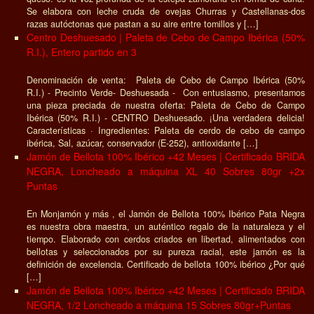
Se elabora con leche cruda de ovejas Churras y Castellanas-dos
razas autóctonas que pastan a su aire entre tomillos y […]
Centro Deshuesado | Paleta de Cebo de Campo Ibérica (50%
R.I.), Entero partido en 3
Denominación de venta: Paleta de Cebo de Campo Ibérica (50%
R.I.) - Precinto Verde- Deshuesada - Con entusiasmo, presentamos
una pieza preciada de nuestra oferta: Paleta de Cebo de Campo
Ibérica (50% R.I.) - CENTRO Deshuesado. ¡Una verdadera delicia!
Características · Ingredientes: Paleta de cerdo de cebo de campo
ibérica, Sal, azúcar, conservador (E-252), antioxidante […]
Jamón de Bellota 100% Ibérico +42 Meses | Certificado BRIDA
NEGRA, Loncheado a máquina XL 40 Sobres 80gr +2x
Puntas
En Monjamón y más , el Jamón de Bellota 100% Ibérico Pata Negra
es nuestra obra maestra, un auténtico regalo de la naturaleza y el
tiempo. Elaborado con cerdos criados en libertad, alimentados con
bellotas y seleccionados por su pureza racial, este jamón es la
definición de excelencia. Certificado de bellota 100% ibérico ¿Por qué
[…]
Jamón de Bellota 100% Ibérico +42 Meses | Certificado BRIDA
NEGRA, 1/2 Loncheado a máquina 15 Sobres 80gr+Puntas