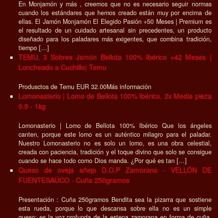
En Monjamón y más , creemos que no es necesario seguir normas
cuando los estándares que hemos creado están muy por encima de
ellas. El Jamón Monjamón El Elegido Pasión +50 Meses | Premium es
el resultado de un cuidado artesanal sin precedentes, un producto
diseñado para los paladares más exigentes, que combina tradición,
tiempo […]
TEMU, 3 Sobres Jamón Bellota 100% Ibérico +42 Meses |
Loncheado a Cuchillo| Temu
Produsctos de Temu EUR 32.00Más información
Lomonasterio | Lomo de Bellota 100% Ibérico, 2x Media pieza
0.9 - 1kg
Lomonasterio | Lomo de Bellota 100% Ibérico Que los ángeles
canten, porque este lomo es un auténtico milagro para el paladar.
Nuestro Lomonasterio no es solo un lomo, es una obra celestial,
creada con paciencia, tradición y el toque divino que solo se consigue
cuando se hace todo como Dios manda. ¿Por qué es tan […]
Queso de oveja añejo D.O.P Zamorano - VELLÓN DE
FUENTESAÚCO - Cuña 250gramos
Presentación : Cuña 250gramos Bendita sea la pizarra que sostiene
esta rueda, porque lo que descansa sobre ella no es un simple
queso: es la voz profunda de la estepa zamorana en forma de cuña.