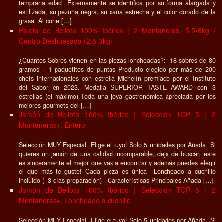
temprana edad Externamente se identifica por su forma alargada y
estilizada, su pezuña negra, su caña estrecha y el color dorado de la
grasa. Al corte […]
Paleta de Bellota 100% Ibérica | 2 Montaneras, 5.5-6kg /
Centro Deshuesada (2.5-3kg)
¿Cuántos Sobres vienen en las piezas loncheadas?: 18 sobres de 80
gramos + 1 paquetitos de puntas Producto elegido por más de 200
chefs internacionales con estrella Michelín premiado por el Instituto
del Sabor en 2023. Medalla SUPERIOR TASTE AWARD con 3
estrellas (el máximo) Toda una joya gastronómica apreciada por los
mejores gourmets del […]
Jamón de Bellota 100% Ibérico | Selección TOP 5 | 2
Montaneras+, Entero
Selección MUY Especial. Elige el tuyo! Solo 5 unidades por Añada Si
quieres un jamón de una calidad incomparable, deja de buscar, este
es sinceramente el mejor que vas a encontrar y además puedes elegir
el que más te guste! Cada pieza es única Loncheado a cuchillo
incluido (+3 días preparación) Características Principales Añada […]
Jamón de Bellota 100% Ibérico | Selección TOP 5 | 2
Montaneras+, Loncheado a cuchillo
Selección MUY Especial. Elige el tuyo! Solo 5 unidades por Añada Si