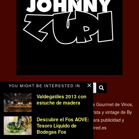
YOU MIGHT BE INTERESTED IN
Valdegatiles 2013 con
estuche de madera
VINO Y BODEGAS - Magazine de tendencias Gourmet de Vinos,
enoturismo y Cocina con el estilo retro, futurista y vintage de By
Descubre el Fos AOVE:
Johnny Zuri. Edición y Brand Content. Para publicidad y
Tesoro Líquido de
colaboraciones: direccion@zurired.es
Bodegas Fos