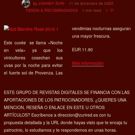
by
JOHNNY ZURI
11 de diciembre de 2020
TIENDA & RECOMENDADOS
1 min read
1
vendimias nocturnas aseguran
una mayor frescura.
Este cuvée se llama «Noche
EUR 11.90
en vela» ya que los
vinicultores cosechan sus
Más información
uvas por la noche para evitar
el fuerte sol de Provenza. Las
ESTE GRUPO DE REVISTAS DIGITALES SE FINANCIA CON LAS
APORTACIONES DE LOS PATROCINADORES. ¿QUIERES UNA
MENCION, RESEÑA O ENLACE EN ESTE U OTROS
ARTÍCULOS? Escríbenos a direccion@zurired.es con tu
propuesta detallada y la URL donde hayas visto que te encaja tu
patrocinio, lo estudiamos y te respondemos en unas horas.