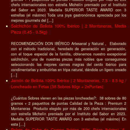
chefs internacionales con estrella Michelín premiado por el Instituto
del Sabor en 2023. Medalla SUPERIOR TASTE AWARD con 3
estrellas (el máximo) Toda una joya gastronómica apreciada por los
mejores gourmets del […]
Salchichón de Bellota 100% Ibérico | 2 Montaneras, Media
Pieza (0.45 - 0.5kg)
RECOMENDACIÓN DON IBÉRICO Artesanal y Natural , Elaborado
con el método tradicional, heredado de generación en generación,
con el toque especial de la familia, obtenemos nuestro excepcional
salchichón, una de nuestras piezas más nobles que conseguimos
seleccionando las mejores carnes magras del cerdo ibérico para
condimentarlas y embutirlas en tripa natural, dándole un ligero oreado
[…]
Jamón de Bellota 100% Ibérico | 2 Montaneras, 7.5 - 8.5 kg /
Loncheado en Fetas (38 Sobres 80gr + 2xPuntas)
¿Cuántos Sobres vienen en las piezas loncheadas?: 38 sobres de 80
gramos + 2 paquetitos de puntas Calidad de la Pieza : Premium 2
Montaneras Producto elegido por más de 200 chefs internacionales
con estrella Michelín premiado por el Instituto del Sabor en 2023.
Medalla SUPERIOR TASTE AWARD con 3 estrellas (el máximo) En
esta […]
Paleta de Cebo de Campo Ibérica (50% Raza Ibérica), 5-