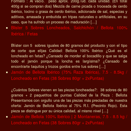
Formato : Al vacío. peso aprox. 200g./ud. cada unidad. (En total
400g si se compran dos) Mezcla de carne picada o troceada de cerdo
ibérico, tocino o grasa de cerdo ibérico, adicionada de sal, especias y
aditivos, amasada y embutida en tripas naturales o artificiales, en su
caso, que ha sufrido un proceso de maduración […]
Blister 5 Sobres Loncheados, Salchichón / Bellota 100%
Ibérica / Fetas
Blíster con 5 sobres iguales de 80 gramos del producto y con el tipo
de corte que elijas Calidad: Bellota 100% Ibérico ¿Qué es el
loncheado en fetas? ¿Cansado de morder el bocadillo y que se salga
todo el jamón porque la loncha es largísima? ¿Cansado de
encontrarte taquitos y trozos gordos entre tus sobres […]
Jamón de Bellota Ibérico (75% Raza Ibérica), 7.5 - 8.5kg /
Loncheado en Fetas (38 Sobres 80gr + 2xPuntas)
¿Cuántos Sobres vienen en las piezas loncheadas?: 38 sobres de 80
gramos + 2 paquetitos de puntas Calidad de la Pieza : Bellota
Presentamos con orgullo una de las piezas más preciadas de nuestra
oferta: Jamón de Bellota Ibérico al 75% R.I. (Precinto Rojo). Esta
pieza se distingue por su única calidad, al mismo nivel […]
Jamón de Bellota 100% Ibérico | 2 Montaneras, 7.5 - 8.5 kg /
Loncheado en Fetas (38 Sobres 80gr + 2xPuntas)