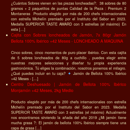
¿Cuántos Sobres vienen en las piezas loncheadas?: 38 sobres de 80
gramos + 2 paquetitos de puntas Calidad de la Pieza : Premium 2
Montaneras Producto elegido por más de 200 chefs internacionales
con estrella Michelín premiado por el Instituto del Sabor en 2023.
Medalla SUPERIOR TASTE AWARD con 3 estrellas (el máximo) En
esta […]
Cajita con Sobres loncheados de Jamón, 7x 80gr Jamón
Bellota 100% Ibérico +42 Meses - LONCHEADO A MAQUINA
Cinco sobres, cinco momentos de puro placer ibérico. Con esta cajita
de 5 sobres loncheados de 80g a cuchillo , puedes elegir entre
nuestras mejores selecciones y diseñar tu propia experiencia
gastronómica. Tú eliges la combinación, nosotros ponemos el milagro.
¿Qué puedes incluir en tu caja?
Jamón de Bellota 100% Ibérico
+42 Meses - […]
Centro Deshuesado | Jamón de Bellota 100% Ibérico
Monjamón +42 Meses, 2kg Medio
Producto elegido por más de 200 chefs internacionales con estrella
Michelín premiado por el Instituto del Sabor en 2023. Medalla
SUPERIOR TASTE AWARD con 3 estrellas (el máximo) Actualmente
nos encontramos sirviendo la añada del año 2019 ¿Mi jamón tiene
mucha grasa ?: El jamón de bellota 100% Ibérico siempre tiene una
capa de grasa […]