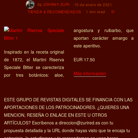
by
JOHNNY ZURI
10 de enero de 2021
TIENDA & RECOMENDADOS
1 min read
angostura y ruibarbo, que
aportan carácter amargo a
este aperitivo.
Inspirado en la receta original
de 1872, el Martini Riserva
EUR 17.50
Speciale Bitter se carecteriza
Más información
por tres botánicos: aloe,
ESTE GRUPO DE REVISTAS DIGITALES SE FINANCIA CON LAS
APORTACIONES DE LOS PATROCINADORES. ¿QUIERES UNA
MENCION, RESEÑA O ENLACE EN ESTE U OTROS
ARTÍCULOS? Escríbenos a direccion@zurired.es con tu
propuesta detallada y la URL donde hayas visto que te encaja tu